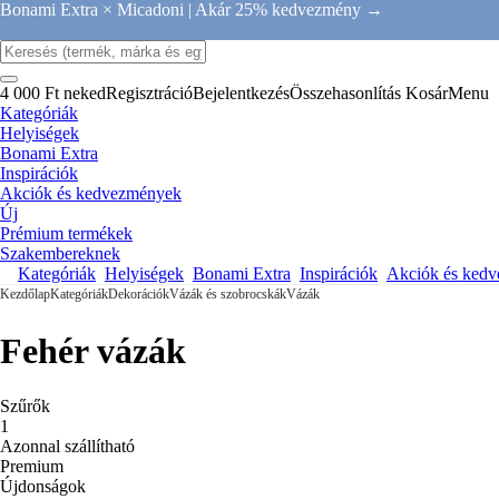
Bonami Extra × Micadoni |
Akár 25% kedvezmény →
4 000 Ft neked
Regisztráció
Bejelentkezés
Összehasonlítás
Kosár
Menu
Kategóriák
Helyiségek
Bonami Extra
Inspirációk
Akciók és kedvezmények
Új
Prémium termékek
Szakembereknek
Kategóriák
Helyiségek
Bonami Extra
Inspirációk
Akciók és ked
Kezdőlap
Kategóriák
Dekorációk
Vázák és szobrocskák
Vázák
Fehér vázák
Szűrők
1
Azonnal szállítható
Premium
Újdonságok