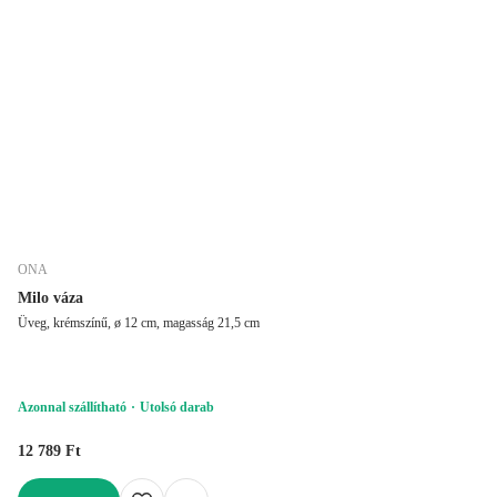
ONA
Milo váza
Üveg, krémszínű, ø 12 cm, magasság 21,5 cm
Azonnal szállítható
Utolsó darab
12 789 Ft