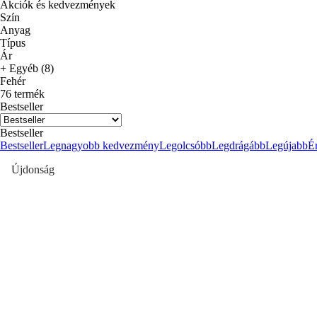
Akciók és kedvezmények
Szín
Anyag
Típus
Ár
+ Egyéb (8)
Fehér
76 termék
Bestseller
Bestseller
Bestseller
Legnagyobb kedvezmény
Legolcsóbb
Legdrágább
Legújabb
Ér
Újdonság