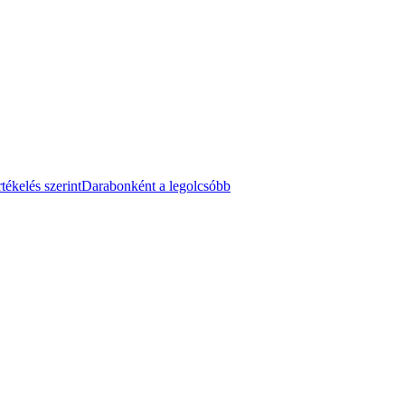
tékelés szerint
Darabonként a legolcsóbb