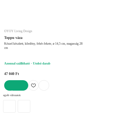
OYOY Living Design
Toppu váza
Kézzel készített, kőedény, fehér-fekete, ø 14,5 cm, magasság 28
cm
Azonnal szállítható
Utolsó darab
47 040 Ft
KOSÁRBA
egyéb változatok