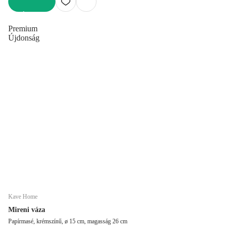
KOSÁRBA
Premium
Újdonság
Kave Home
Mireni váza
Papírmasé, krémszínű, ø 15 cm, magasság 26 cm