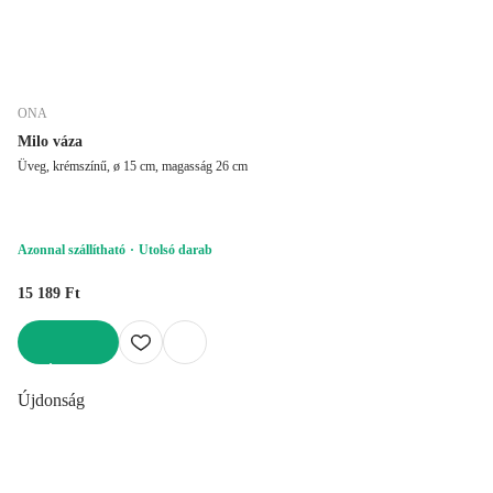
ONA
Milo váza
Üveg, krémszínű, ø 15 cm, magasság 26 cm
Azonnal szállítható
Utolsó darab
15 189 Ft
KOSÁRBA
Újdonság