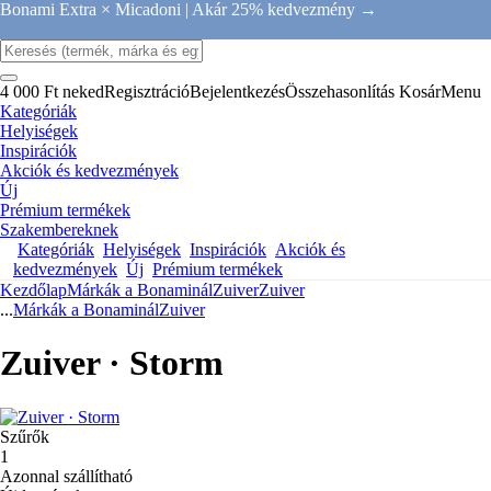
Bonami Extra × Micadoni |
Akár 25% kedvezmény →
4 000 Ft neked
Regisztráció
Bejelentkezés
Összehasonlítás
Kosár
Menu
Kategóriák
Helyiségek
Inspirációk
Akciók és kedvezmények
Új
Prémium termékek
Szakembereknek
Kategóriák
Helyiségek
Inspirációk
Akciók és
kedvezmények
Új
Prémium termékek
Kezdőlap
Márkák a Bonaminál
Zuiver
Zuiver
...
Márkák a Bonaminál
Zuiver
Zuiver · Storm
Szűrők
1
Azonnal szállítható