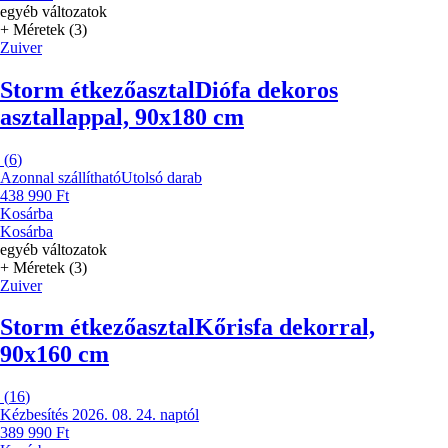
egyéb változatok
+ Méretek (3)
Zuiver
Storm étkezőasztal
Diófa dekoros
asztallappal, 90x180 cm
(
6
)
Azonnal szállítható
Utolsó darab
438 990 Ft
Kosárba
Kosárba
egyéb változatok
+ Méretek (3)
Zuiver
Storm étkezőasztal
Kőrisfa dekorral,
90x160 cm
(
16
)
Kézbesítés 2026. 08. 24. naptól
389 990 Ft