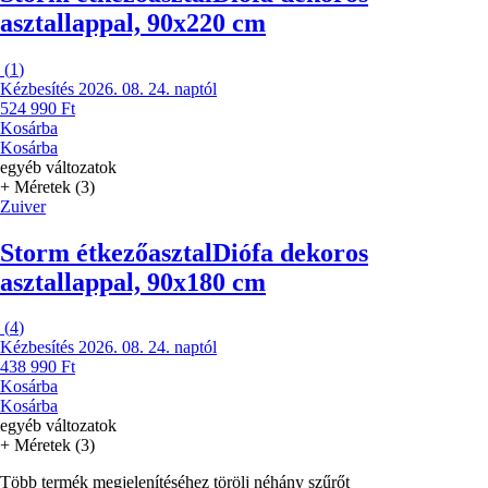
asztallappal, 90x220 cm
(
1
)
Kézbesítés 2026. 08. 24. naptól
524 990 Ft
Kosárba
Kosárba
egyéb változatok
+ Méretek (3)
Zuiver
Storm étkezőasztal
Diófa dekoros
asztallappal, 90x180 cm
(
4
)
Kézbesítés 2026. 08. 24. naptól
438 990 Ft
Kosárba
Kosárba
egyéb változatok
+ Méretek (3)
Több termék megjelenítéséhez törölj néhány szűrőt