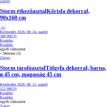
Zuiver
Storm étkezőasztal
Kőrisfa dekorral,
90x160 cm
(
1
)
Kézbesítés 2026. 08. 24. naptól
389 990 Ft
Kosárba
Kosárba
egyéb változatok
+ Méretek (3)
Zuiver
Storm tárolóasztal
Tölgyfa dekorral, barna,
ø 45 cm, magasság 45 cm
Kézbesítés 2026. 08. 21. naptól
122 990 Ft
Kosárba
Kosárba
egyéb változatok
Zuiver