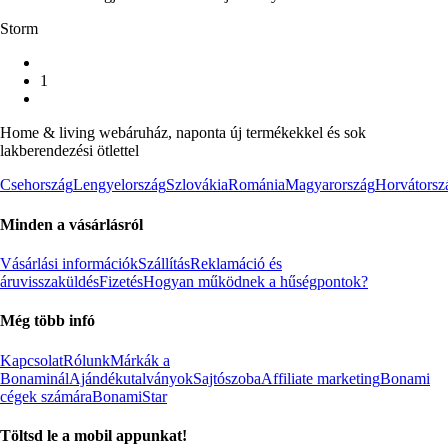
Storm
1
Home & living webáruház, naponta új termékekkel és sok
lakberendezési ötlettel
Csehország
Lengyelország
Szlovákia
Románia
Magyarország
Horvátorsz
Minden a vásárlásról
Vásárlási információk
Szállítás
Reklamáció és
áruvisszaküldés
Fizetés
Hogyan működnek a hűségpontok?
Még több infó
Kapcsolat
Rólunk
Márkák a
Bonaminál
Ajándékutalványok
Sajtószoba
Affiliate marketing
Bonami
cégek számára
BonamiStar
Töltsd le a mobil appunkat!