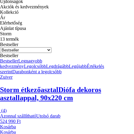
Újdonságok
Akciók és kedvezmények
Kollekció
Ár
Elérhetőség
Ajánlat típusa
Storm
13 termék
Bestseller
Bestseller
Bestseller
Legnagyobb
kedvezmény
Legolcsóbb
Legdrágább
Legújabb
Értékelés
szerint
Darabonként a legolcsóbb
Zuiver
Storm étkezőasztal
Diófa dekoros
asztallappal, 90x220 cm
(
4
)
Azonnal szállítható
Utolsó darab
524 990 Ft
Kosárba
Kosárba