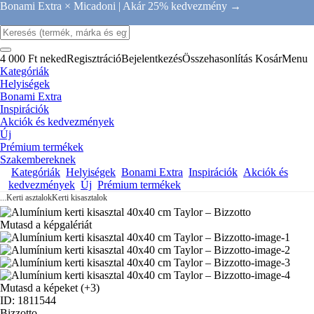
Bonami Extra × Micadoni |
Akár 25% kedvezmény →
4 000 Ft neked
Regisztráció
Bejelentkezés
Összehasonlítás
Kosár
Menu
Kategóriák
Helyiségek
Bonami Extra
Inspirációk
Akciók és kedvezmények
Új
Prémium termékek
Szakembereknek
Kategóriák
Helyiségek
Bonami Extra
Inspirációk
Akciók és
kedvezmények
Új
Prémium termékek
...
Kerti asztalok
Kerti kisasztalok
Mutasd a képgalériát
Mutasd a képeket
(+3)
ID: 1811544
Bizzotto