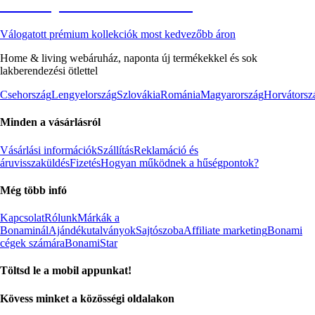
Akciós prémium termékek
Válogatott prémium kollekciók most kedvezőbb áron
Home & living webáruház, naponta új termékekkel és sok
lakberendezési ötlettel
Csehország
Lengyelország
Szlovákia
Románia
Magyarország
Horvátorsz
Minden a vásárlásról
Vásárlási információk
Szállítás
Reklamáció és
áruvisszaküldés
Fizetés
Hogyan működnek a hűségpontok?
Még több infó
Kapcsolat
Rólunk
Márkák a
Bonaminál
Ajándékutalványok
Sajtószoba
Affiliate marketing
Bonami
cégek számára
BonamiStar
Töltsd le a mobil appunkat!
Kövess minket a közösségi oldalakon