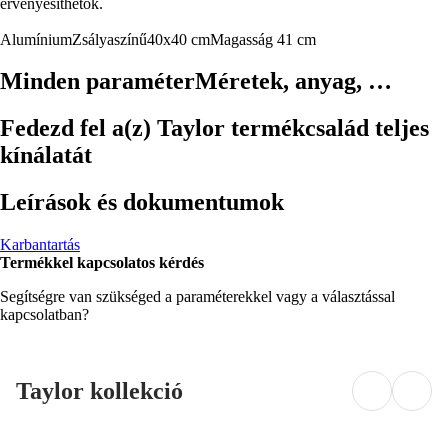
érvényesíthetők.
Alumínium
Zsályaszínű
40x40 cm
Magasság 41 cm
Minden paraméter
Méretek, anyag, …
Fedezd fel a(z) Taylor termékcsalád teljes
kínálatát
Leírások és dokumentumok
Karbantartás
Termékkel kapcsolatos kérdés
Segítségre van szükséged a paraméterekkel vagy a választással
kapcsolatban?
Taylor kollekció