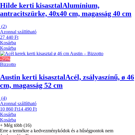
Hilde kerti kisasztal
Alumínium,
antracitszürke, 40x40 cm, magasság 40 cm
(
2
)
Azonnal szállítható
27 440 Ft
Kosárba
Kosárba
-25%
Bizzotto
Austin kerti kisasztal
Acél, zsályaszínű, ø 46
cm, magasság 52 cm
(
4
)
Azonnal szállítható
10 860 Ft
14 490 Ft
Kosárba
Kosárba
+
Még több (16)
Erre a termékre a kedvezménykódok és a hűségpontok nem