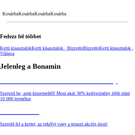
Kosárba
Kosárba
Kosárba
Kosárba
Fedezz fel többet
Kerti kisasztalok
Kerti kisasztalok · Bizzotto
Bizzotto
Kerti kisasztalok ·
Világos
Jelenleg a Bonamin
Summer Sale: Akár 30% kedvezmény
Szerezd be, amit kiszemeltél! Most akár 30% kedvezmény több mint
10 000 termékre
Kerti akciók
Szereld fel a kertet, az erkélyt vagy a teraszt akciós áron!