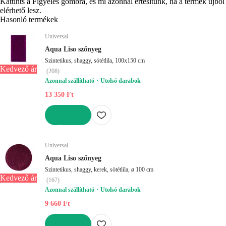
Kattints a Figyelés gombra, és mi azonnal értesítünk, ha a termék újból
elérhető lesz.
Hasonló termékek
Universal
Aqua Liso szőnyeg
Szintetikus, shaggy, sötétlila, 100x150 cm
Kedvező ár
(
208
)
Azonnal szállítható
Utolsó darabok
13 350 Ft
KOSÁRBA
Universal
Aqua Liso szőnyeg
Szintetikus, shaggy, kerek, sötétlila, ø 100 cm
Kedvező ár
(
167
)
Azonnal szállítható
Utolsó darabok
9 660 Ft