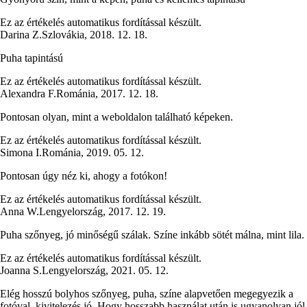
Ez az értékelés automatikus fordítással készült.
Darina Z.
Szlovákia
,
2018. 12. 18.
Puha tapintású
Ez az értékelés automatikus fordítással készült.
Alexandra F.
Románia
,
2017. 12. 18.
Pontosan olyan, mint a weboldalon található képeken.
Ez az értékelés automatikus fordítással készült.
Simona I.
Románia
,
2019. 05. 12.
Pontosan úgy néz ki, ahogy a fotókon!
Ez az értékelés automatikus fordítással készült.
Anna W.
Lengyelország
,
2017. 12. 19.
Puha szőnyeg, jó minőségű szálak. Színe inkább sötét málna, mint lila.
Ez az értékelés automatikus fordítással készült.
Joanna S.
Lengyelország
,
2021. 05. 12.
Elég hosszú bolyhos szőnyeg, puha, színe alapvetően megegyezik a
fotóval, kivitelezés jó. Hogy hosszabb használat után is ugyanolyan jól