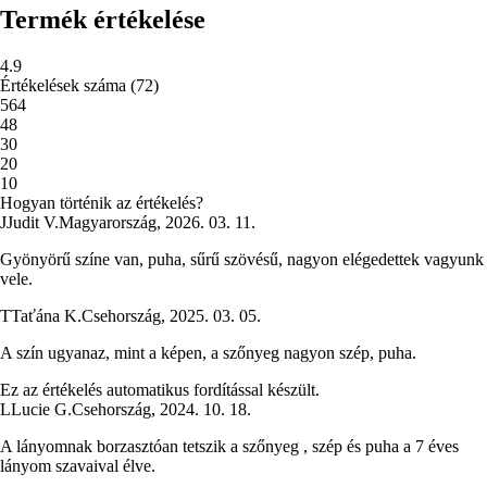
Termék értékelése
4.9
Értékelések száma
(
72
)
5
64
4
8
3
0
2
0
1
0
Hogyan történik az értékelés?
J
Judit V.
Magyarország
,
2026. 03. 11.
Gyönyörű színe van, puha, sűrű szövésű, nagyon elégedettek vagyunk
vele.
T
Taťána K.
Csehország
,
2025. 03. 05.
A szín ugyanaz, mint a képen, a szőnyeg nagyon szép, puha.
Ez az értékelés automatikus fordítással készült.
L
Lucie G.
Csehország
,
2024. 10. 18.
A lányomnak borzasztóan tetszik a szőnyeg , szép és puha a 7 éves
lányom szavaival élve.