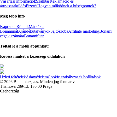
Vásárlási információk
Szállítás
Reklamáció és
áruvisszaküldés
Fizetés
Hogyan működnek a hűségpontok?
Még több infó
Kapcsolat
Rólunk
Márkák a
Bonaminál
Ajándékutalványok
Sajtószoba
Affiliate marketing
Bonami
cégek számára
BonamiStar
Töltsd le a mobil appunkat!
Kövess minket a közösségi oldalakon
Üzleti feltételek
Adatvédelem
Cookie szabályzat és beállítások
© 2026 Bonami.cz, a.s. Minden jog fenntartva.
Thámova 289/13, 186 00 Prága
Csehország