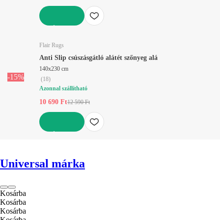
KOSÁRBA
Flair Rugs
Anti Slip csúszásgátló alátét szőnyeg alá
140x230 cm
-15%
(
18
)
Azonnal szállítható
10 690 Ft
12 590 Ft
KOSÁRBA
Universal márka
Kosárba
Kosárba
Kosárba
Kosárba