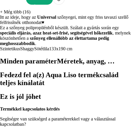
KOSÁRBA
+
Még több (16)
Itt az ideje, hogy az
Universal
szőnyegei, mint egy friss tavaszi szellő
felfrissítsék otthonodat♥
Ez a szőnyeg polipropilénből készült. Szálait a gyártás során egy
speciális eljárás, azaz heat-set-frisé, segítségével hőkezelik
, melynek
köszönhetően a
szőnyeg ellenállóbb az élettartama pedig
meghosszabbodik
.
Szintetikus
Shaggy
Sötétlila
133x190 cm
Minden paraméter
Méretek, anyag, …
Fedezd fel a(z) Aqua Liso termékcsalád
teljes kínálatát
Ez is jól jöhet
Termékkel kapcsolatos kérdés
Segítségre van szükséged a paraméterekkel vagy a választással
kapcsolatban?