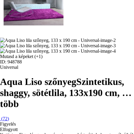
Mutasd a képeket
(+1)
ID: 948788
Universal
Aqua Liso szőnyeg
Szintetikus,
shaggy, sötétlila, 133x190 cm
, …
több
(
72
)
Figyelés
Elfogyott