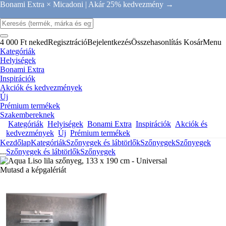
Bonami Extra × Micadoni |
Akár 25% kedvezmény →
4 000 Ft neked
Regisztráció
Bejelentkezés
Összehasonlítás
Kosár
Menu
Kategóriák
Helyiségek
Bonami Extra
Inspirációk
Akciók és kedvezmények
Új
Prémium termékek
Szakembereknek
Kategóriák
Helyiségek
Bonami Extra
Inspirációk
Akciók és
kedvezmények
Új
Prémium termékek
Kezdőlap
Kategóriák
Szőnyegek és lábtörlők
Szőnyegek
Szőnyegek
...
Szőnyegek és lábtörlők
Szőnyegek
Mutasd a képgalériát