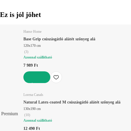
Ez is jól jöhet
Hanse Home
Base Grip csúszásgátló alátét szőnyeg alá
120x170 cm
(
3
)
Azonnal szállítható
7 989 Ft
KOSÁRBA
Lorena Canals
Natural Latex-coated M csúszásgátló alátét szőnyeg alá
130x190 cm
Premium
(
10
)
Azonnal szállítható
12 490 Ft