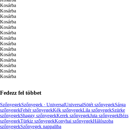
Kosárba
Kosárba
Kosárba
Kosárba
Kosárba
Kosárba
Kosárba
Kosárba
Kosárba
Kosárba
Kosárba
Kosárba
Kosárba
Kosárba
Fedezz fel többet
Szőnyegek
Szőnyegek · Universal
Universal
Sötét szőnyegek
Sárga
szőnyegek
Fehér szőnyegek
Kék szőnyegek
Lila szőnyegek
Szürke
szőnyegek
Shaggy szőnyegek
Kerek szőnyegek
Juta szőnyegek
Bézs
szőnyegek
Türkiz szőnyegek
Konyhai szőnyegek
Hálószoba
szőnyegek
Szőnyegek nappaliba