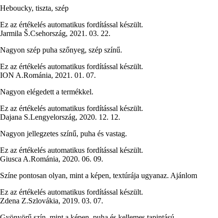
Heboucky, tiszta, szép
Ez az értékelés automatikus fordítással készült.
Jarmila Š.
Csehország
,
2021. 03. 22.
Nagyon szép puha szőnyeg, szép színű.
Ez az értékelés automatikus fordítással készült.
ION A.
Románia
,
2021. 01. 07.
Nagyon elégedett a termékkel.
Ez az értékelés automatikus fordítással készült.
Dajana S.
Lengyelország
,
2020. 12. 12.
Nagyon jellegzetes színű, puha és vastag.
Ez az értékelés automatikus fordítással készült.
Giusca A.
Románia
,
2020. 06. 09.
Színe pontosan olyan, mint a képen, textúrája ugyanaz. Ajánlom
Ez az értékelés automatikus fordítással készült.
Zdena Z.
Szlovákia
,
2019. 03. 07.
Gyönyörű szín, mint a képen, puha és kellemes tapintású