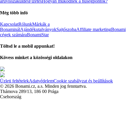
áruvisszaküldés
Fizetés
Hogyan működnek a hűségpontok?
Még több infó
Kapcsolat
Rólunk
Márkák a
Bonaminál
Ajándékutalványok
Sajtószoba
Affiliate marketing
Bonami
cégek számára
BonamiStar
Töltsd le a mobil appunkat!
Kövess minket a közösségi oldalakon
Üzleti feltételek
Adatvédelem
Cookie szabályzat és beállítások
© 2026 Bonami.cz, a.s. Minden jog fenntartva.
Thámova 289/13, 186 00 Prága
Csehország