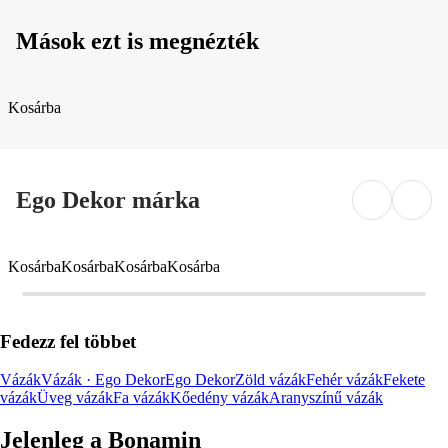
Mások ezt is megnézték
Kosárba
Ego Dekor márka
Kosárba
Kosárba
Kosárba
Kosárba
Fedezz fel többet
Vázák
Vázák · Ego Dekor
Ego Dekor
Zöld vázák
Fehér vázák
Fekete
vázák
Üveg vázák
Fa vázák
Kőedény vázák
Aranyszínű vázák
Jelenleg a Bonamin