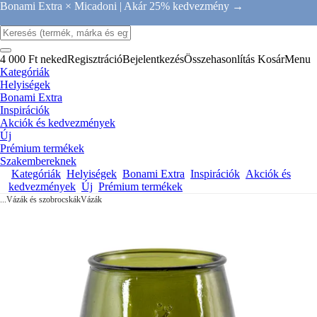
Bonami Extra × Micadoni |
Akár 25% kedvezmény →
4 000 Ft neked
Regisztráció
Bejelentkezés
Összehasonlítás
Kosár
Menu
Kategóriák
Helyiségek
Bonami Extra
Inspirációk
Akciók és kedvezmények
Új
Prémium termékek
Szakembereknek
Kategóriák
Helyiségek
Bonami Extra
Inspirációk
Akciók és
kedvezmények
Új
Prémium termékek
...
Vázák és szobrocskák
Vázák