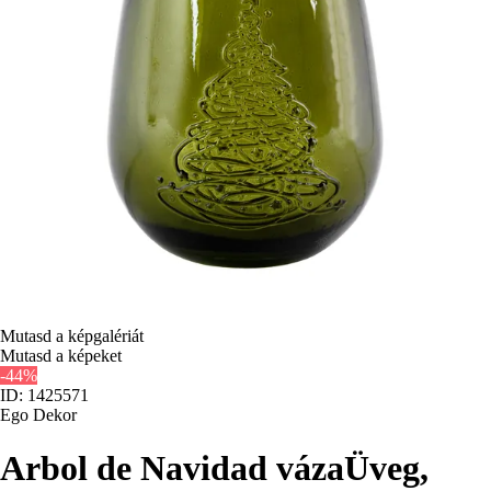
Mutasd a képgalériát
Mutasd a képeket
-44%
ID: 1425571
Ego Dekor
Arbol de Navidad váza
Üveg,