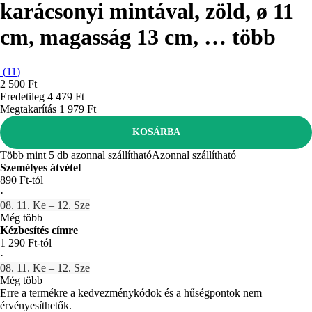
karácsonyi mintával, zöld, ø 11
cm, magasság 13 cm
, …
több
(
11
)
2 500 Ft
Eredetileg
4 479 Ft
Megtakarítás 1 979 Ft
KOSÁRBA
Több mint 5 db azonnal szállítható
Azonnal szállítható
Személyes átvétel
890 Ft-tól
·
08. 11. Ke – 12. Sze
Még több
Kézbesítés címre
1 290 Ft-tól
·
08. 11. Ke – 12. Sze
Még több
Erre a termékre a kedvezménykódok és a hűségpontok nem
érvényesíthetők.