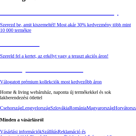
Summer Sale: Akár 30% kedvezmény
Szerezd be, amit kiszemeltél! Most akár 30% kedvezmény több mint
10 000 termékre
Kerti akciók
Szereld fel a kertet, az erkélyt vagy a teraszt akciós áron!
Akciós prémium termékek
Válogatott prémium kollekciók most kedvezőbb áron
Home & living webáruház, naponta új termékekkel és sok
lakberendezési ötlettel
Csehország
Lengyelország
Szlovákia
Románia
Magyarország
Horvátorsz
Minden a vásárlásról
Vásárlási információk
Szállítás
Reklamáció és