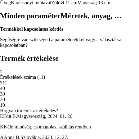
Üveg
Karácsonyi mintával
Zöld
Ø 11 cm
Magasság 13 cm
Minden paraméter
Méretek, anyag, …
Termékkel kapcsolatos kérdés
Segítségre van szükséged a paraméterekkel vagy a választással
kapcsolatban?
Termék értékelése
5
Értékelések száma
(
11
)
5
11
4
0
3
0
2
0
1
0
Hogyan történik az értékelés?
E
Edit B.
Magyarország
,
2024. 01. 26.
Kiváló minőség, csomagolás, szállítás rendben
A
Anna B.
Szlovákia
,
2023. 12. 27.