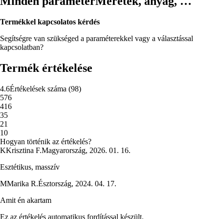
Minden paraméter
Méretek, anyag, …
Termékkel kapcsolatos kérdés
Segítségre van szükséged a paraméterekkel vagy a választással
kapcsolatban?
Termék értékelése
4.6
Értékelések száma
(
98
)
5
76
4
16
3
5
2
1
1
0
Hogyan történik az értékelés?
K
Krisztina F.
Magyarország
,
2026. 01. 16.
Esztétikus, masszív
M
Marika R.
Észtország
,
2024. 04. 17.
Amit én akartam
Ez az értékelés automatikus fordítással készült.