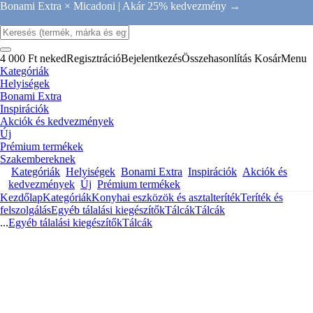
Bonami Extra × Micadoni |
Akár 25% kedvezmény →
4 000 Ft neked
Regisztráció
Bejelentkezés
Összehasonlítás
Kosár
Menu
Kategóriák
Helyiségek
Bonami Extra
Inspirációk
Akciók és kedvezmények
Új
Prémium termékek
Szakembereknek
Kategóriák
Helyiségek
Bonami Extra
Inspirációk
Akciók és
kedvezmények
Új
Prémium termékek
Kezdőlap
Kategóriák
Konyhai eszközök és asztalteríték
Teríték és
felszolgálás
Egyéb tálalási kiegészítők
Tálcák
Tálcák
...
Egyéb tálalási kiegészítők
Tálcák