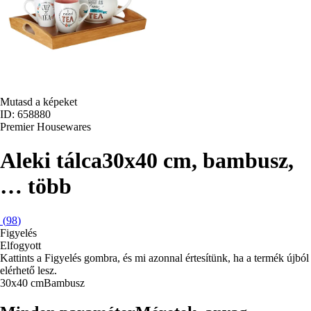
Mutasd a képeket
ID: 658880
Premier Housewares
Aleki tálca
30x40 cm, bambusz
,
…
több
(
98
)
Figyelés
Elfogyott
Kattints a Figyelés gombra, és mi azonnal értesítünk, ha a termék újból
elérhető lesz.
30x40 cm
Bambusz