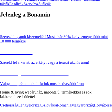
tálcák
Fa tálcák
Szervírozó tálcák
Jelenleg a Bonamin
Summer Sale: Akár 30% kedvezmény
Szerezd be, amit kiszemeltél! Most akár 30% kedvezmény több mint
10 000 termékre
Kerti akciók
Szereld fel a kertet, az erkélyt vagy a teraszt akciós áron!
Akciós prémium termékek
Válogatott prémium kollekciók most kedvezőbb áron
Home & living webáruház, naponta új termékekkel és sok
lakberendezési ötlettel
Csehország
Lengyelország
Szlovákia
Románia
Magyarország
Horvátorsz