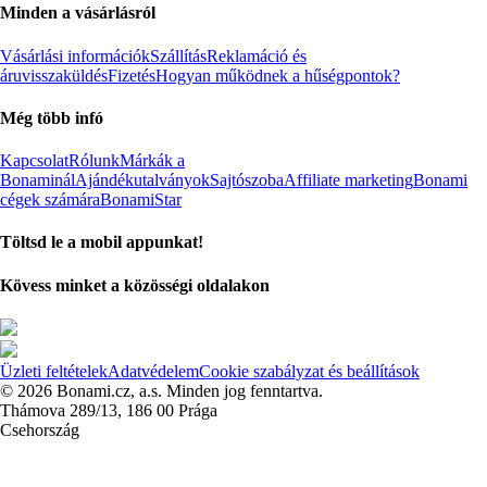
Minden a vásárlásról
Vásárlási információk
Szállítás
Reklamáció és
áruvisszaküldés
Fizetés
Hogyan működnek a hűségpontok?
Még több infó
Kapcsolat
Rólunk
Márkák a
Bonaminál
Ajándékutalványok
Sajtószoba
Affiliate marketing
Bonami
cégek számára
BonamiStar
Töltsd le a mobil appunkat!
Kövess minket a közösségi oldalakon
Üzleti feltételek
Adatvédelem
Cookie szabályzat és beállítások
© 2026 Bonami.cz, a.s. Minden jog fenntartva.
Thámova 289/13, 186 00 Prága
Csehország