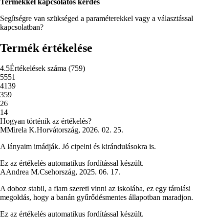
Termékkel kapcsolatos kérdés
Segítségre van szükséged a paraméterekkel vagy a választással
kapcsolatban?
Termék értékelése
4.5
Értékelések száma
(
759
)
5
551
4
139
3
59
2
6
1
4
Hogyan történik az értékelés?
M
Mirela K.
Horvátország
,
2026. 02. 25.
A lányaim imádják. Jó cipelni és kirándulásokra is.
Ez az értékelés automatikus fordítással készült.
A
Andrea M.
Csehország
,
2025. 06. 17.
A doboz stabil, a fiam szereti vinni az iskolába, ez egy tárolási
megoldás, hogy a banán gyűrődésmentes állapotban maradjon.
Ez az értékelés automatikus fordítással készült.