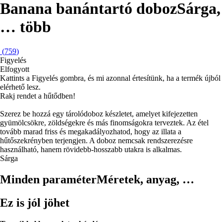
Banana banántartó doboz
Sárga
,
…
több
(
759
)
Figyelés
Elfogyott
Kattints a Figyelés gombra, és mi azonnal értesítünk, ha a termék újból
elérhető lesz.
Rakj rendet a hűtődben!
Szerez be hozzá egy tárolódoboz készletet, amelyet kifejezetten
gyümölcsökre, zöldségekre és más finomságokra terveztek. Az étel
tovább marad friss és megakadályozhatod, hogy az illata a
hűtőszekrényben terjengjen. A doboz nemcsak rendszerezésre
használható, hanem rövidebb-hosszabb utakra is alkalmas.
Sárga
Minden paraméter
Méretek, anyag, …
Ez is jól jöhet