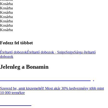
Kosárba
Kosárba
Kosárba
Kosárba
Kosárba
Kosárba
Kosárba
Fedezz fel többet
Ételtartó dobozok
Ételtartó dobozok · Snips
Snips
Sárga ételtartó
dobozok
Jelenleg a Bonamin
Summer Sale: Akár 30% kedvezmény
Szerezd be, amit kiszemeltél! Most akár 30% kedvezmény több mint
10 000 termékre
Kerti akciók