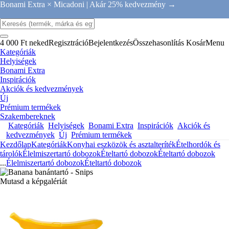
Bonami Extra × Micadoni |
Akár 25% kedvezmény →
4 000 Ft neked
Regisztráció
Bejelentkezés
Összehasonlítás
Kosár
Menu
Kategóriák
Helyiségek
Bonami Extra
Inspirációk
Akciók és kedvezmények
Új
Prémium termékek
Szakembereknek
Kategóriák
Helyiségek
Bonami Extra
Inspirációk
Akciók és
kedvezmények
Új
Prémium termékek
Kezdőlap
Kategóriák
Konyhai eszközök és asztalteríték
Ételhordók és
tárolók
Élelmiszertartó dobozok
Ételtartó dobozok
Ételtartó dobozok
...
Élelmiszertartó dobozok
Ételtartó dobozok
Mutasd a képgalériát