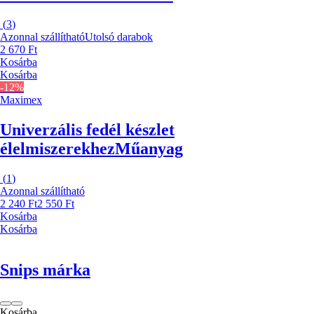
(
3
)
Azonnal szállítható
Utolsó darabok
2 670 Ft
Kosárba
Kosárba
-12%
Maximex
Univerzális fedél készlet
élelmiszerekhez
Műanyag
(
1
)
Azonnal szállítható
2 240 Ft
2 550 Ft
Kosárba
Kosárba
Snips márka
Kosárba