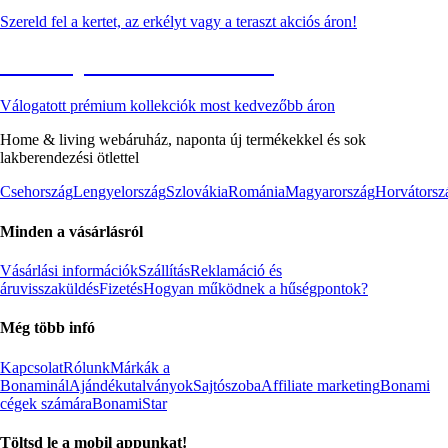
Szereld fel a kertet, az erkélyt vagy a teraszt akciós áron!
Akciós prémium termékek
Válogatott prémium kollekciók most kedvezőbb áron
Home & living webáruház, naponta új termékekkel és sok
lakberendezési ötlettel
Csehország
Lengyelország
Szlovákia
Románia
Magyarország
Horvátorsz
Minden a vásárlásról
Vásárlási információk
Szállítás
Reklamáció és
áruvisszaküldés
Fizetés
Hogyan működnek a hűségpontok?
Még több infó
Kapcsolat
Rólunk
Márkák a
Bonaminál
Ajándékutalványok
Sajtószoba
Affiliate marketing
Bonami
cégek számára
BonamiStar
Töltsd le a mobil appunkat!