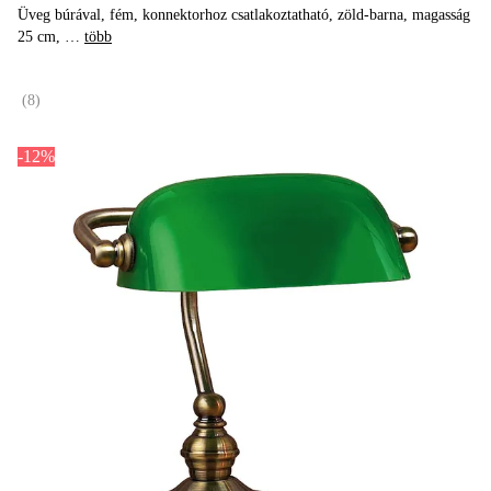
Üveg búrával, fém, konnektorhoz csatlakoztatható, zöld-barna, magasság
25 cm
, …
több
(
8
)
-12%