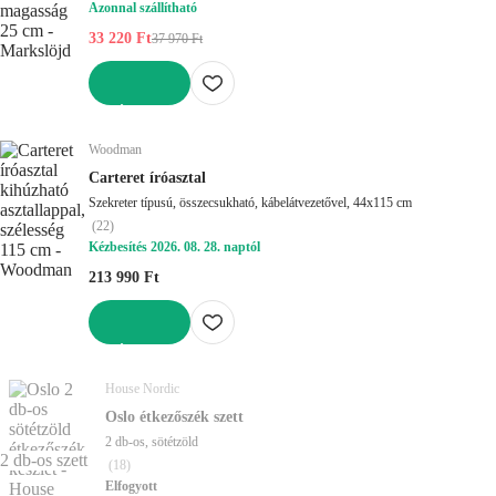
Azonnal szállítható
33 220 Ft
37 970 Ft
KOSÁRBA
Woodman
Carteret íróasztal
Szekreter típusú, összecsukható, kábelátvezetővel, 44x115 cm
(
22
)
Kézbesítés 2026. 08. 28. naptól
213 990 Ft
KOSÁRBA
House Nordic
Oslo étkezőszék szett
2 db-os, sötétzöld
2 db-os szett
(
18
)
Elfogyott