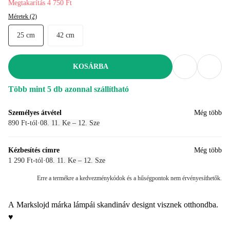
Megtakarítás 4 750 Ft
Méretek (2)
25 cm
42 cm
KOSÁRBA
Több mint 5 db azonnal szállítható
Személyes átvétel
Még több
890 Ft-tól
·
08. 11. Ke – 12. Sze
Kézbesítés címre
Még több
1 290 Ft-tól
·
08. 11. Ke – 12. Sze
Erre a termékre a kedvezménykódok és a hűségpontok nem érvényesíthetők.
A Markslojd márka lámpái skandináv designt visznek otthondba.
♥