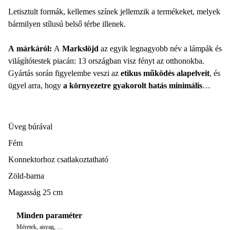
Letisztult formák, kellemes színek jellemzik a termékeket, melyek
bármilyen stílusú belső térbe illenek.
A márkáról:
A
Markslöjd
az egyik legnagyobb név a lámpák és
világítótestek piacán: 13 országban visz fényt az otthonokba.
Gyártás során figyelembe veszi az
etikus működés alapelveit
, és
ügyel arra, hogy
a környezetre gyakorolt hatás minimális
legyen
. Akár a
modern
, akár a
klasszikus
darabokat kedveled, a
márka kínálatában számos lámpa vár arra, hogy beleszeress.
Üveg búrával
Fém
Konnektorhoz csatlakoztatható
Zöld-barna
Magasság 25 cm
Minden paraméter
Méretek, anyag, …