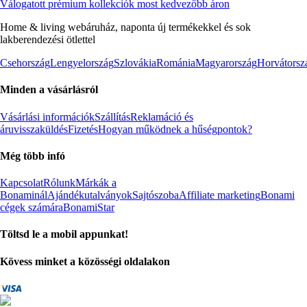
Válogatott prémium kollekciók most kedvezőbb áron
Home & living webáruház, naponta új termékekkel és sok
lakberendezési ötlettel
Csehország
Lengyelország
Szlovákia
Románia
Magyarország
Horvátorsz
Minden a vásárlásról
Vásárlási információk
Szállítás
Reklamáció és
áruvisszaküldés
Fizetés
Hogyan működnek a hűségpontok?
Még több infó
Kapcsolat
Rólunk
Márkák a
Bonaminál
Ajándékutalványok
Sajtószoba
Affiliate marketing
Bonami
cégek számára
BonamiStar
Töltsd le a mobil appunkat!
Kövess minket a közösségi oldalakon