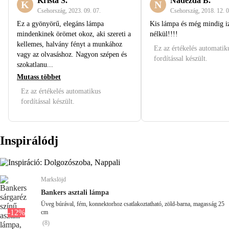
Krista Š.
Naděžda B.
K
N
Csehország
,
2023. 09. 07.
Csehország
,
2018. 12. 0
Ez a gyönyörű, elegáns lámpa
Kis lámpa és még mindig i
mindenkinek örömet okoz, aki szereti a
nélkül!!!!
kellemes, halvány fényt a munkához
Ez az értékelés automatik
vagy az olvasáshoz. Nagyon szépen és
fordítással készült.
szokatlanu...
Mutass többet
Ez az értékelés automatikus
fordítással készült.
Inspirálódj
Markslöjd
Bankers asztali lámpa
Üveg búrával, fém, konnektorhoz csatlakoztatható, zöld-barna, magasság 25
-12%
cm
(
8
)