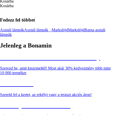
Kosárba
Kosárba
Fedezz fel többet
Asztali lámpák
Asztali lámpák · Markslöjd
Markslöjd
Barna asztali
lámpák
Jelenleg a Bonamin
Summer Sale: Akár 30% kedvezmény
Szerezd be, amit kiszemeltél! Most akár 30% kedvezmény több mint
10 000 termékre
Kerti akciók
Szereld fel a kertet, az erkélyt vagy a teraszt akciós áron!
Akciós prémium termékek