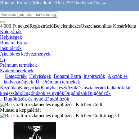
Bonami Extra × Micadoni |
Akár 25% kedvezmény →
4 000 Ft neked
Regisztráció
Bejelentkezés
Összehasonlítás
Kosár
Menu
Kategóriák
Helyiségek
Bonami Extra
Inspirációk
Akciók és kedvezmények
Új
Prémium termékek
Szakembereknek
Kategóriák
Helyiségek
Bonami Extra
Inspirációk
Akciók és
kedvezmények
Új
Prémium termékek
Kezdőlap
Kategóriák
Konyhai eszközök és asztalteríték
Italtartók
Ital
kiegészítők
Dugóhúzók és nyitók
Dugóhúzók
Dugóhúzók
...
Dugóhúzók és nyitók
Dugóhúzók
Mutasd a képgalériát