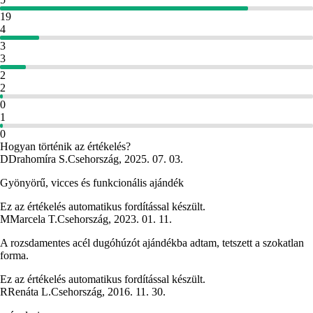
19
4
3
3
2
2
0
1
0
Hogyan történik az értékelés?
D
Drahomíra S.
Csehország
,
2025. 07. 03.
Gyönyörű, vicces és funkcionális ajándék
Ez az értékelés automatikus fordítással készült.
M
Marcela T.
Csehország
,
2023. 01. 11.
A rozsdamentes acél dugóhúzót ajándékba adtam, tetszett a szokatlan
forma.
Ez az értékelés automatikus fordítással készült.
R
Renáta L.
Csehország
,
2016. 11. 30.