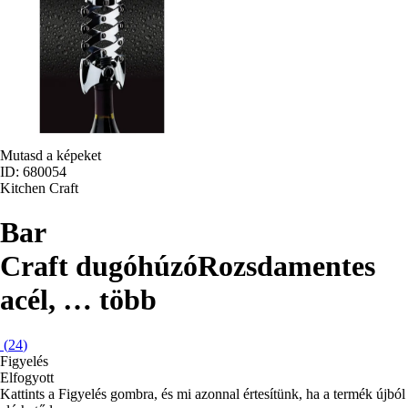
Mutasd a képeket
ID: 680054
Kitchen Craft
Bar
Craft dugóhúzó
Rozsdamentes
acél
, …
több
(
24
)
Figyelés
Elfogyott
Kattints a Figyelés gombra, és mi azonnal értesítünk, ha a termék újból