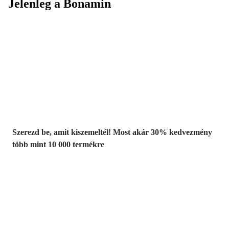
Jelenleg a Bonamin
Summer Sale:
Akár 30%
kedvezmény
Szerezd be, amit kiszemeltél! Most akár 30% kedvezmény
több mint 10 000 termékre
Kerti akciók