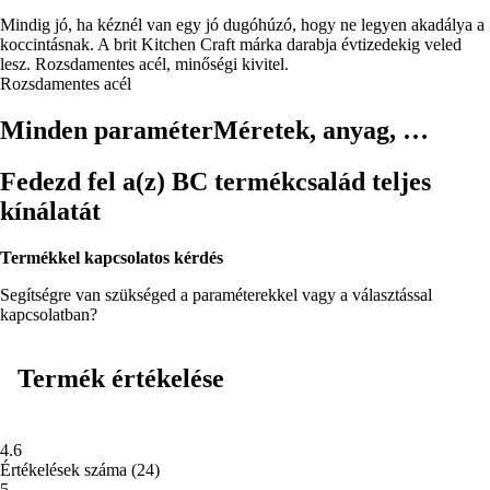
KOSÁRBA
Mindig jó, ha kéznél van egy jó dugóhúzó, hogy ne legyen akadálya a
koccintásnak. A brit Kitchen Craft márka darabja évtizedekig veled
lesz. Rozsdamentes acél, minőségi kivitel.
Rozsdamentes acél
Minden paraméter
Méretek, anyag, …
Fedezd fel a(z) BC termékcsalád teljes
kínálatát
Termékkel kapcsolatos kérdés
Segítségre van szükséged a paraméterekkel vagy a választással
kapcsolatban?
Termék értékelése
4.6
Értékelések száma
(
24
)
5