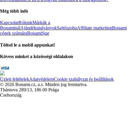
Még több infó
Kapcsolat
Rólunk
Márkák a
Bonaminál
Ajándékutalványok
Sajtószoba
Affiliate marketing
Bonami
cégek számára
BonamiStar
Töltsd le a mobil appunkat!
Kövess minket a közösségi oldalakon
Üzleti feltételek
Adatvédelem
Cookie szabályzat és beállítások
© 2026 Bonami.cz, a.s. Minden jog fenntartva.
Thámova 289/13, 186 00 Prága
Csehország