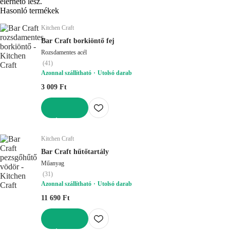
elérhető lesz.
Hasonló termékek
Kitchen Craft
Bar Craft borkiöntő fej
Rozsdamentes acél
(
41
)
Azonnal szállítható
Utolsó darab
3 009 Ft
KOSÁRBA
Kitchen Craft
Bar Craft hűtőtartály
Műanyag
(
31
)
Azonnal szállítható
Utolsó darab
11 690 Ft