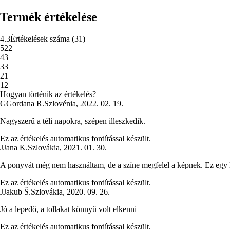
Termék értékelése
4.3
Értékelések száma
(
31
)
5
22
4
3
3
3
2
1
1
2
Hogyan történik az értékelés?
G
Gordana R.
Szlovénia
,
2022. 02. 19.
Nagyszerű a téli napokra, szépen illeszkedik.
Ez az értékelés automatikus fordítással készült.
J
Jana K.
Szlovákia
,
2021. 01. 30.
A ponyvát még nem használtam, de a színe megfelel a képnek. Ez egy
Ez az értékelés automatikus fordítással készült.
J
Jakub Š.
Szlovákia
,
2020. 09. 26.
Jó a lepedő, a tollakat könnyű volt elkenni
Ez az értékelés automatikus fordítással készült.