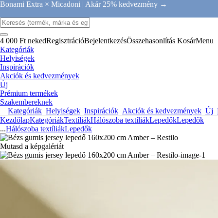
Bonami Extra × Micadoni |
Akár 25% kedvezmény →
4 000 Ft neked
Regisztráció
Bejelentkezés
Összehasonlítás
Kosár
Menu
Kategóriák
Helyiségek
Inspirációk
Akciók és kedvezmények
Új
Prémium termékek
Szakembereknek
Kategóriák
Helyiségek
Inspirációk
Akciók és kedvezmények
Új
Kezdőlap
Kategóriák
Textíliák
Hálószoba textíliák
Lepedők
Lepedők
...
Hálószoba textíliák
Lepedők
Mutasd a képgalériát