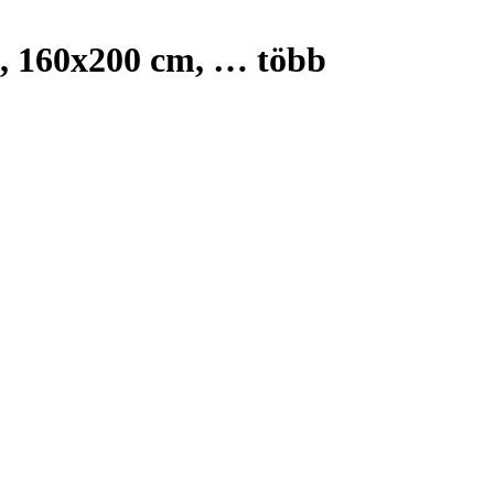
s, 160x200 cm
, …
több