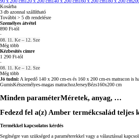
90 x 200 cm
120 x 200 cm
140 x 200 cm
160 x 200 cm
180 x 200 cm
20
Kosárba
3 db azonnal szállítható
További > 5 db rendelésre
Személyes átvétel
890 Ft-tól
·
08. 11. Ke – 12. Sze
Még több
Kézbesítés címre
1 290 Ft-tól
·
08. 11. Ke – 12. Sze
Még több
Jó tudni:
A lepedő 140 x 200 cm-es és 160 x 200 cm-es matracon is ha
Gumis
Kétszemélyes-magas matrachoz
Jersey
Bézs
160x200 cm
Minden paraméter
Méretek, anyag, …
Fedezd fel a(z) Amber termékcsalád teljes k
Termékkel kapcsolatos kérdés
Segítségre van szükséged a paraméterekkel vagy a választással kapcso