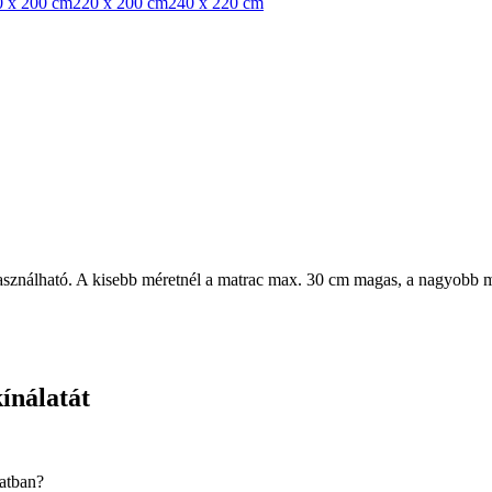
0 x 200 cm
220 x 200 cm
240 x 220 cm
sználható. A kisebb méretnél a matrac max. 30 cm magas, a nagyobb m
ínálatát
latban?