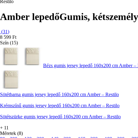
Restilo
Amber lepedő
Gumis, kétszemély
(
31
)
8 599 Ft
Szín (15)
Bézs gumis jersey lepedő 160x200 cm Amber – 
Sötétbarna gumis jersey lepedő 160x200 cm Amber – Restilo
Krémszínű gumis jersey lepedő 160x200 cm Amber – Restilo
Sötétszürke gumis jersey lepedő 160x200 cm Amber – Restilo
+
11
Méretek (8)