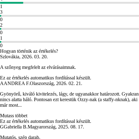
1
3
0
2
0
1
0
Hogyan történik az értékelés?
Szlovákia
,
2026. 03. 20.
A szőnyeg megfelelt az elvárásaimnak.
Ez az értékelés automatikus fordítással készült.
A
ANDREA F.
Olaszország
,
2026. 02. 21.
Gyönyörű, kiváló kivitelezés, lágy, de ugyanakkor határozott. Gyakran
nincs alatta háló. Pontosan ezt kerestük Ozzy-nak (a staffy-nknak), aki
már most...
Mutass többet
Ez az értékelés automatikus fordítással készült.
G
Gabriella B.
Magyarország
,
2025. 08. 17.
Mutatós, szép darab.