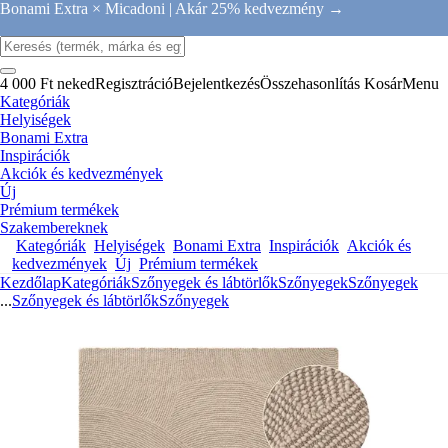
Bonami Extra × Micadoni |
Akár 25% kedvezmény →
4 000 Ft neked
Regisztráció
Bejelentkezés
Összehasonlítás
Kosár
Menu
Kategóriák
Helyiségek
Bonami Extra
Inspirációk
Akciók és kedvezmények
Új
Prémium termékek
Szakembereknek
Kategóriák
Helyiségek
Bonami Extra
Inspirációk
Akciók és
kedvezmények
Új
Prémium termékek
Kezdőlap
Kategóriák
Szőnyegek és lábtörlők
Szőnyegek
Szőnyegek
...
Szőnyegek és lábtörlők
Szőnyegek