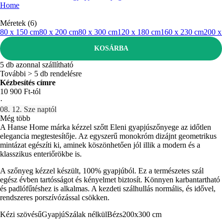
Home
Méretek (6)
80 x 150 cm
80 x 200 cm
80 x 300 cm
120 x 180 cm
160 x 230 cm
200 x
KOSÁRBA
5 db azonnal szállítható
További > 5 db rendelésre
Kézbesítés címre
10 900 Ft-tól
·
08. 12. Sze naptól
Még több
A Hanse Home márka kézzel szőtt Eleni gyapjúszőnyege az időtlen
elegancia megtestesítője. Az egyszerű monokróm dizájnt geometrikus
mintázat egészíti ki, aminek köszönhetően jól illik a modern és a
klasszikus enteriőrökbe is.
A szőnyeg kézzel készült, 100% gyapjúból. Ez a természetes szál
egész évben tartósságot és kényelmet biztosít. Könnyen karbantartható
és padlófűtéshez is alkalmas. A kezdeti szálhullás normális, és idővel,
rendszeres porszívózással csökken.
Kézi szövésű
Gyapjú
Szálak nélkül
Bézs
200x300 cm