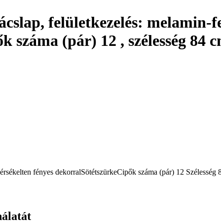
gácslap, felületkezelés: melamin-f
pők száma (pár) 12 , szélesség 84
rsékelten fényes dekorral
Sötétszürke
Cipők száma (pár) 12
Szélesség 
nálatát