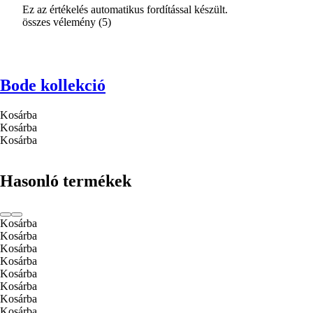
Ez az értékelés automatikus fordítással készült.
összes vélemény
(
5
)
Bode kollekció
Kosárba
Kosárba
Kosárba
Hasonló termékek
Kosárba
Kosárba
Kosárba
Kosárba
Kosárba
Kosárba
Kosárba
Kosárba