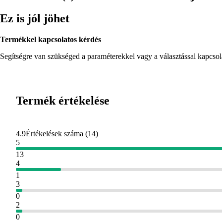
Ez is jól jöhet
Termékkel kapcsolatos kérdés
Segítségre van szükséged a paraméterekkel vagy a választással kapcso
Termék értékelése
4.9
Értékelések száma
(
14
)
5
13
4
1
3
0
2
0