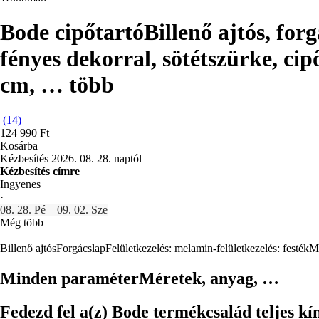
Bode cipőtartó
Billenő ajtós, for
fényes dekorral, sötétszürke, ci
cm
, …
több
(
14
)
124 990 Ft
Kosárba
Kézbesítés 2026. 08. 28. naptól
Kézbesítés címre
Ingyenes
·
08. 28. Pé – 09. 02. Sze
Még több
Billenő ajtós
Forgácslap
Felületkezelés: melamin-felületkezelés: festék
Mé
Minden paraméter
Méretek, anyag, …
Fedezd fel a(z) Bode termékcsalád teljes kí