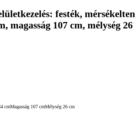
elületkezelés: festék, mérsékelten
 cm, magasság 107 cm, mélység 26
84 cm
Magasság 107 cm
Mélység 26 cm