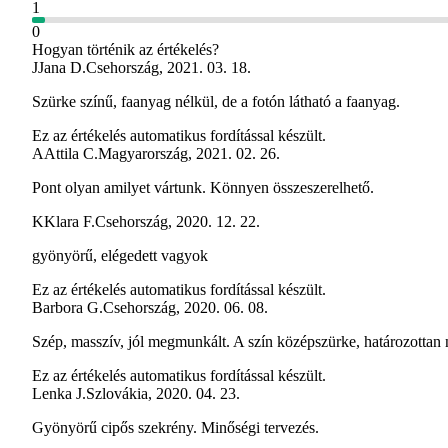
1
0
Hogyan történik az értékelés?
J
Jana D.
Csehország
,
2021. 03. 18.
Szürke színű, faanyag nélkül, de a fotón látható a faanyag.
Ez az értékelés automatikus fordítással készült.
A
Attila C.
Magyarország
,
2021. 02. 26.
Pont olyan amilyet vártunk. Könnyen összeszerelhető.
K
Klara F.
Csehország
,
2020. 12. 22.
gyönyörű, elégedett vagyok
Ez az értékelés automatikus fordítással készült.
Barbora G.
Csehország
,
2020. 06. 08.
Szép, masszív, jól megmunkált. A szín középszürke, határozottan n
Ez az értékelés automatikus fordítással készült.
Lenka J.
Szlovákia
,
2020. 04. 23.
Gyönyörű cipős szekrény. Minőségi tervezés.