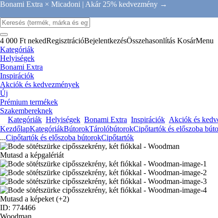
Bonami Extra × Micadoni |
Akár 25% kedvezmény →
4 000 Ft neked
Regisztráció
Bejelentkezés
Összehasonlítás
Kosár
Menu
Kategóriák
Helyiségek
Bonami Extra
Inspirációk
Akciók és kedvezmények
Új
Prémium termékek
Szakembereknek
Kategóriák
Helyiségek
Bonami Extra
Inspirációk
Akciók és ked
Kezdőlap
Kategóriák
Bútorok
Tárolóbútorok
Cipőtartók és előszoba bút
...
Cipőtartók és előszoba bútorok
Cipőtartók
Mutasd a képgalériát
Mutasd a képeket
(+2)
ID: 774466
Woodman