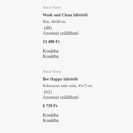
Hanse Home
Wash and Clean lábtörlő
Bézs, 60x90 cm
(
48
)
Azonnal szállítható
13 490 Ft
Kosárba
Kosárba
Hanse Home
Bee Happy lábtörlő
Kókuszrost, natúr színű, 45x75 cm
(
61
)
Azonnal szállítható
6 719 Ft
Kosárba
Kosárba