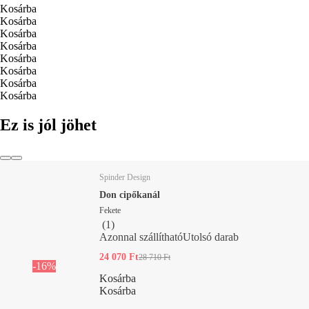
Kosárba
Kosárba
Kosárba
Kosárba
Kosárba
Kosárba
Kosárba
Kosárba
Ez is jól jöhet
Spinder Design
Don cipőkanál
Fekete
(
1
)
Azonnal szállítható
Utolsó darab
24 070 Ft
28 710 Ft
-16%
Kosárba
Kosárba