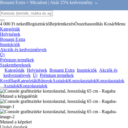
Bonami Extra × Micadoni |
Akár 25% kedvezmény →
4 000 Ft neked
Regisztráció
Bejelentkezés
Összehasonlítás
Kosár
Menu
Kategóriák
Helyiségek
Bonami Extra
Inspirációk
Akciók és kedvezmények
Új
Prémium termékek
Szakembereknek
Kategóriák
Helyiségek
Bonami Extra
Inspirációk
Akciók és
kedvezmények
Új
Prémium termékek
Kezdőlap
Kategóriák
Bútorok
Asztalok
Konzolasztalok
Konzolasztalok
...
Asztalok
Konzolasztalok
Mutasd a képgalériát
Mutasd a képeket
Utolsó darabok