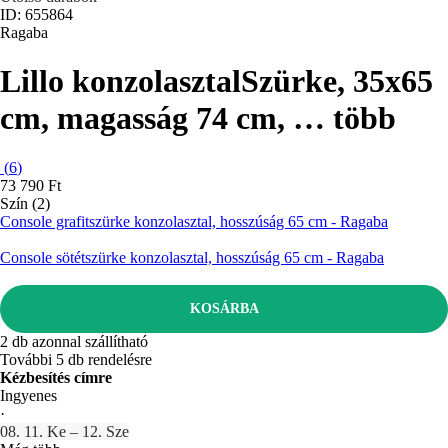
ID: 655864
Ragaba
Lillo konzolasztal
Szürke, 35x65
cm, magasság 74 cm
, …
több
(
6
)
73 790 Ft
Szín (2)
Console grafitszürke konzolasztal, hosszúság 65 cm - Ragaba
Console sötétszürke konzolasztal, hosszúság 65 cm - Ragaba
KOSÁRBA
2 db azonnal szállítható
További 5 db rendelésre
Kézbesítés címre
Ingyenes
·
08. 11. Ke – 12. Sze