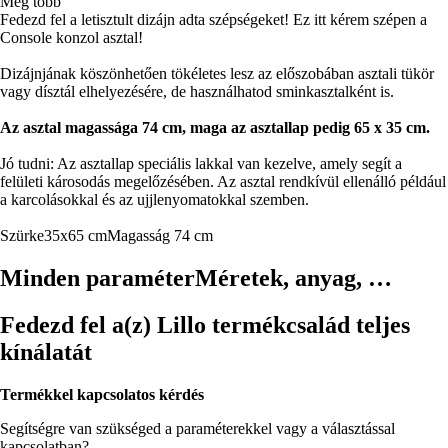
Még több
Fedezd fel a letisztult dizájn adta szépségeket! Ez itt kérem szépen a
Console konzol asztal!
Dizájnjának köszönhetően tökéletes lesz az előszobában asztali tükör
vagy dísztál elhelyezésére, de használhatod sminkasztalként is.
Az asztal magassága 74 cm, maga az asztallap pedig 65 x 35 cm.
Jó tudni: Az asztallap speciális lakkal van kezelve, amely segít a
felületi károsodás megelőzésében. Az asztal rendkívül ellenálló például
a karcolásokkal és az ujjlenyomatokkal szemben.
Szürke
35x65 cm
Magasság 74 cm
Minden paraméter
Méretek, anyag, …
Fedezd fel a(z) Lillo termékcsalád teljes
kínálatát
Termékkel kapcsolatos kérdés
Segítségre van szükséged a paraméterekkel vagy a választással
kapcsolatban?