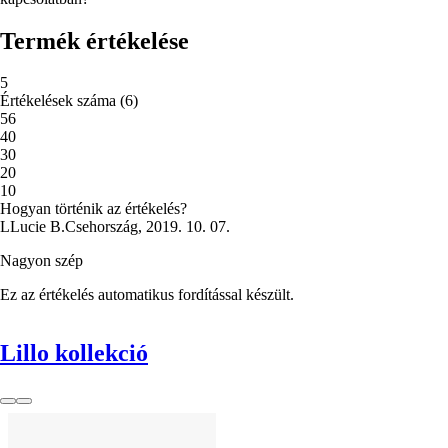
Termék értékelése
5
Értékelések száma
(
6
)
5
6
4
0
3
0
2
0
1
0
Hogyan történik az értékelés?
L
Lucie B.
Csehország
,
2019. 10. 07.
Nagyon szép
Ez az értékelés automatikus fordítással készült.
Lillo kollekció