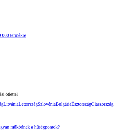
0 000 termékre
i ötlettel
ág
Litvánia
Lettország
Szlovénia
Bulgária
Észtország
Olaszország
gyan működnek a hűségpontok?