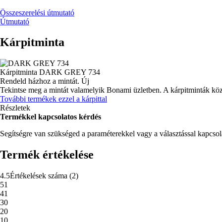
Összeszerelési útmutató
Útmutató
Kárpitminta
Kárpitminta
DARK GREY 734
Rendeld házhoz a mintát.
Új
Tekintse meg a mintát valamelyik Bonami üzletben.
A kárpitminták köz
További termékek ezzel a kárpittal
Részletek
Termékkel kapcsolatos kérdés
Segítségre van szükséged a paraméterekkel vagy a választással kapcso
Termék értékelése
4.5
Értékelések száma
(
2
)
5
1
4
1
3
0
2
0
1
0