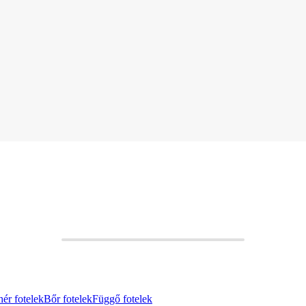
hér fotelek
Bőr fotelek
Függő fotelek