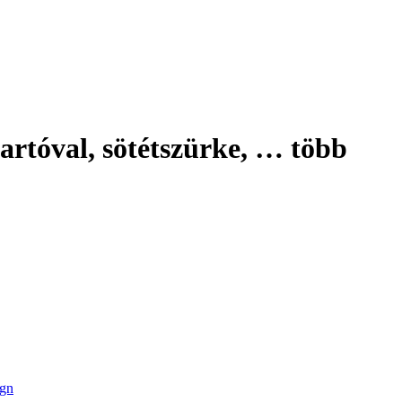
artóval, sötétszürke
, …
több
ign