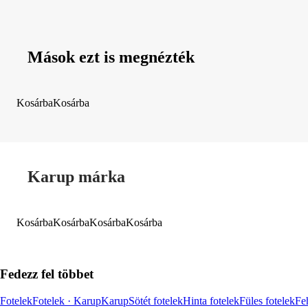
Mások ezt is megnézték
Kosárba
Kosárba
Karup márka
Kosárba
Kosárba
Kosárba
Kosárba
Fedezz fel többet
Fotelek
Fotelek · Karup
Karup
Sötét fotelek
Hinta fotelek
Füles fotelek
Fe