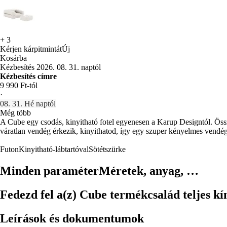
+
3
Kérjen kárpitmintát
Új
Kosárba
Kézbesítés 2026. 08. 31. naptól
Kézbesítés címre
9 990 Ft-tól
·
08. 31. Hé naptól
Még több
A Cube egy csodás, kinyitható fotel egyenesen a Karup Designtól. Össze
váratlan vendég érkezik, kinyithatod, így egy szuper kényelmes vendég
Futon
Kinyitható-lábtartóval
Sötétszürke
Minden paraméter
Méretek, anyag, …
Fedezd fel a(z) Cube termékcsalád teljes kí
Leírások és dokumentumok