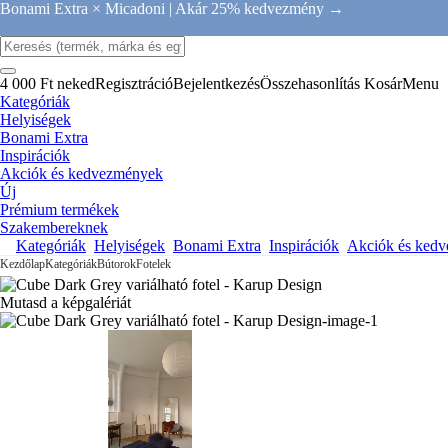
Bonami Extra × Micadoni |
Akár 25% kedvezmény →
4 000 Ft neked
Regisztráció
Bejelentkezés
Összehasonlítás
Kosár
Menu
Kategóriák
Helyiségek
Bonami Extra
Inspirációk
Akciók és kedvezmények
Új
Prémium termékek
Szakembereknek
Kategóriák
Helyiségek
Bonami Extra
Inspirációk
Akciók és ked
Kezdőlap
Kategóriák
Bútorok
Fotelek
Mutasd a képgalériát