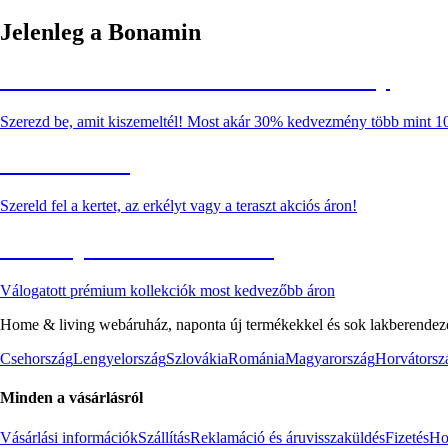
Jelenleg a Bonamin
Summer Sale: Akár 30% kedvezmény
Szerezd be, amit kiszemeltél! Most akár 30% kedvezmény több mint 1
Kerti akciók
Szereld fel a kertet, az erkélyt vagy a teraszt akciós áron!
Akciós prémium termékek
Válogatott prémium kollekciók most kedvezőbb áron
Home & living webáruház, naponta új termékekkel és sok lakberendezés
Csehország
Lengyelország
Szlovákia
Románia
Magyarország
Horvátorsz
Minden a vásárlásról
Vásárlási információk
Szállítás
Reklamáció és áruvisszaküldés
Fizetés
Ho