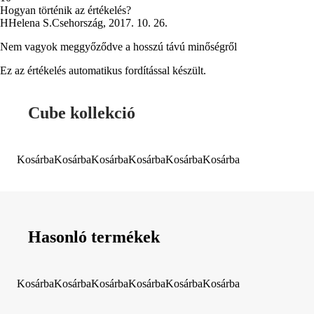
Hogyan történik az értékelés?
H
Helena S.
Csehország
,
2017. 10. 26.
Nem vagyok meggyőződve a hosszú távú minőségről
Ez az értékelés automatikus fordítással készült.
Cube kollekció
Kosárba
Kosárba
Kosárba
Kosárba
Kosárba
Kosárba
Hasonló termékek
Kosárba
Kosárba
Kosárba
Kosárba
Kosárba
Kosárba