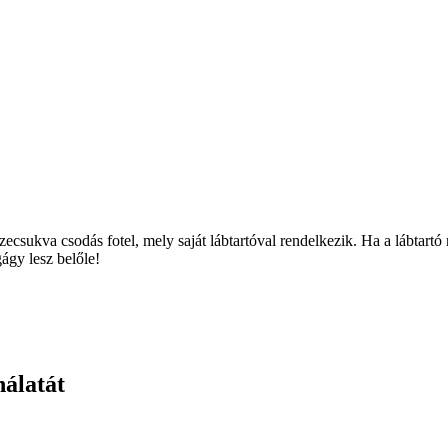
csukva csodás fotel, mely saját lábtartóval rendelkezik. Ha a lábtartó
ágy lesz belőle!
nálatát