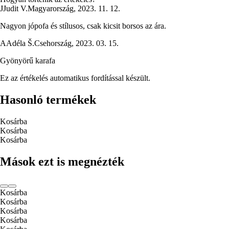
J
Judit V.
Magyarország
,
2023. 11. 12.
Nagyon jópofa és stílusos, csak kicsit borsos az ára.
A
Adéla Š.
Csehország
,
2023. 03. 15.
Gyönyörű karafa
Ez az értékelés automatikus fordítással készült.
Hasonló termékek
Kosárba
Kosárba
Kosárba
Mások ezt is megnézték
Kosárba
Kosárba
Kosárba
Kosárba