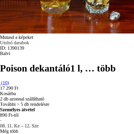
Mutasd a képeket
Utolsó darabok
ID: 1390139
Balvi
Poison dekantáló
1 l
, …
több
(
10
)
17 290 Ft
Kosárba
2 db azonnal szállítható
További > 5 db rendelésre
Személyes átvétel
890 Ft-tól
·
08. 11. Ke – 12. Sze
Még több