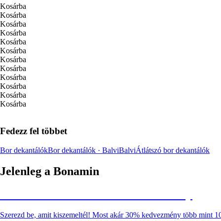
Kosárba
Kosárba
Kosárba
Kosárba
Kosárba
Kosárba
Kosárba
Kosárba
Kosárba
Kosárba
Kosárba
Kosárba
Fedezz fel többet
Bor dekantálók
Bor dekantálók · Balvi
Balvi
Átlátszó bor dekantálók
Jelenleg a Bonamin
Summer Sale: Akár 30% kedvezmény
Szerezd be, amit kiszemeltél! Most akár 30% kedvezmény több mint 1