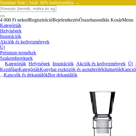
Summer Sale |
Akár 30% kedvezmény →
4 000 Ft neked
Regisztráció
Bejelentkezés
Összehasonlítás
Kosár
Menu
Kategóriák
Helyiségek
Inspirációk
Akciók és kedvezmények
Új
Prémium termékek
Szakembereknek
Kategóriák
Helyiségek
Inspirációk
Akciók és kedvezmények
Új
Kezdőlap
Kategóriák
Konyhai eszközök és asztalteríték
Italtartók
Kancsó
...
Kancsók és dekantálók
Bor dekantálók