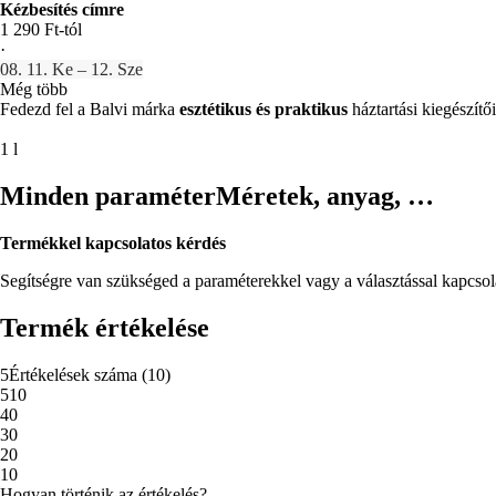
Kézbesítés címre
1 290 Ft-tól
·
08. 11. Ke – 12. Sze
Még több
Fedezd fel a Balvi márka
esztétikus és praktikus
háztartási kiegészítő
1 l
Minden paraméter
Méretek, anyag, …
Termékkel kapcsolatos kérdés
Segítségre van szükséged a paraméterekkel vagy a választással kapcso
Termék értékelése
5
Értékelések száma
(
10
)
5
10
4
0
3
0
2
0
1
0
Hogyan történik az értékelés?