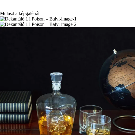
Mutasd a képgalériát