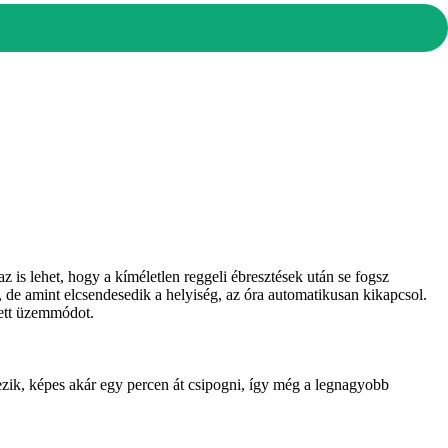
 is lehet, hogy a kíméletlen reggeli ébresztések után se fogsz
t, de amint elcsendesedik a helyiség, az óra automatikusan kikapcsol.
jtett üzemmódot.
zik, képes akár egy percen át csipogni, így még a legnagyobb