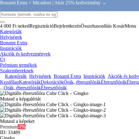
Bonami Extra × Micadoni |
Akár 25% kedvezmény →
4 000 Ft neked
Regisztráció
Bejelentkezés
Összehasonlítás
Kosár
Menu
Kategóriák
Helyiségek
Bonami Extra
Inspirációk
Akciók és kedvezmények
Új
Prémium termékek
Szakembereknek
Kategóriák
Helyiségek
Bonami Extra
Inspirációk
Akciók és ked
Kezdőlap
Kategóriák
Dekorációk
Órák, ébresztőórák
Ébresztőórák
Ébres
...
Órák, ébresztőórák
Ébresztőórák
Mutasd a képgalériát
Mutasd a képeket
Premium
-7%
ID: 33489
Gingko