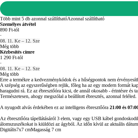
Több mint 5 db azonnal szállítható
Azonnal szállítható
Személyes átvétel
890 Ft-tól
·
08. 11. Ke – 12. Sze
Még több
Kézbesítés címre
1 290 Ft-tól
·
08. 11. Ke – 12. Sze
Még több
Erre a termékre a kedvezménykódok és a hűségpontok nem érvényesít
A szépség az egyszerűségben rejlik, főleg ha az egy modern formát kapot
haragudni rá. Ez az ébresztőóra kicsi, de annál okosabb - érintésre és 
Természetesen, ahogy megszólal a beállított ébresztés, azonnal feléled. 
A nyugodt alvás érdekében ez az intelligens ébresztőóra
21:00 és 07:0
Az ébresztőóra tápellátásáról 3 elem, vagy egy USB kábel gondoskodik
álomszuszékokat is kiüldözi az ágyból. Az időn kívül az aktuális dátumo
Digitális
7x7 cm
Magasság 7 cm