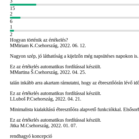
3
15
2
6
1
2
Hogyan történik az értékelés?
M
Miriam K.
Csehország
,
2022. 06. 12.
Nagyon szép, jó láthatóság a kijelzőn még napsütéses napokon is.
Ez az értékelés automatikus fordítással készült.
M
Martina Š.
Csehország
,
2022. 04. 25.
talán inkább arra akartam rámutatni, hogy az ébresztőórán lévő i
Ez az értékelés automatikus fordítással készült.
L
Luboš P.
Csehország
,
2022. 04. 21.
Minimalista kialakítású ébresztőóra alapvető funkciókkal. Elsősor
Ez az értékelés automatikus fordítással készült.
Jitka M.
Csehország
,
2022. 01. 07.
rendhagyó koncepció