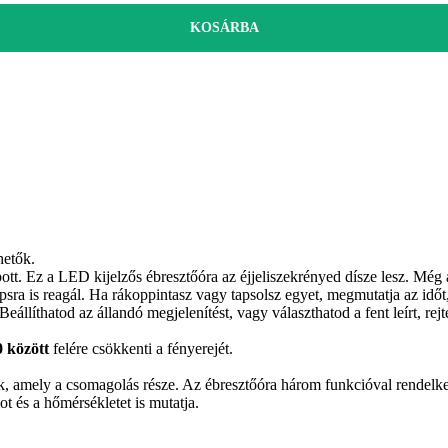
KOSÁRBA
hetők.
t. Ez a LED kijelzős ébresztőóra az éjjeliszekrényed dísze lesz. Még az
tapsra is reagál. Ha rákoppintasz vagy tapsolsz egyet, megmutatja az idő
Beállíthatod az állandó megjelenítést, vagy választhatod a fent leírt, re
0 között
felére csökkenti a fényerejét.
, amely a csomagolás része. Az ébresztőóra három funkcióval rendelke
t és a hőmérsékletet is mutatja.