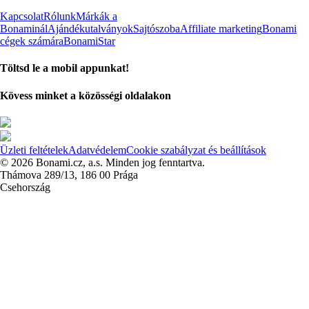
Kapcsolat
Rólunk
Márkák a
Bonaminál
Ajándékutalványok
Sajtószoba
Affiliate marketing
Bonami
cégek számára
BonamiStar
Töltsd le a mobil appunkat!
Kövess minket a közösségi oldalakon
Üzleti feltételek
Adatvédelem
Cookie szabályzat és beállítások
© 2026 Bonami.cz, a.s. Minden jog fenntartva.
Thámova 289/13, 186 00 Prága
Csehország