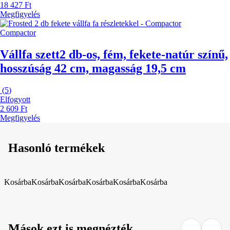
18 427 Ft
Megfigyelés
Compactor
Vállfa szett
2 db-os, fém, fekete-natúr színű,
hosszúság 42 cm, magasság 19,5 cm
(
5
)
Elfogyott
2 609 Ft
Megfigyelés
Hasonló termékek
Kosárba
Kosárba
Kosárba
Kosárba
Kosárba
Kosárba
Mások ezt is megnézték