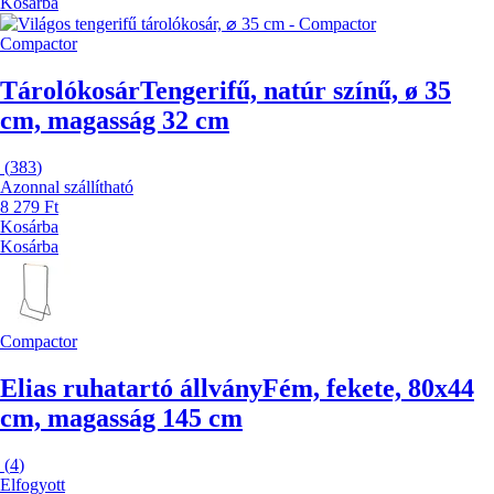
Kosárba
Compactor
Tárolókosár
Tengerifű, natúr színű, ø 35
cm, magasság 32 cm
(
383
)
Azonnal szállítható
8 279 Ft
Kosárba
Kosárba
Compactor
Elias ruhatartó állvány
Fém, fekete, 80x44
cm, magasság 145 cm
(
4
)
Elfogyott