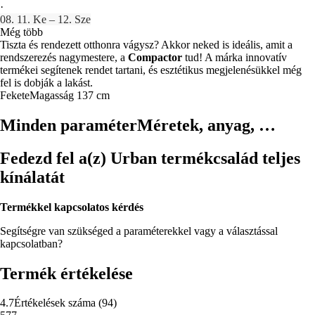
·
08. 11. Ke – 12. Sze
Még több
Tiszta és rendezett otthonra vágysz? Akkor neked is ideális, amit a
rendszerezés nagymestere, a
Compactor
tud! A márka innovatív
termékei segítenek rendet tartani, és esztétikus megjelenésükkel még
fel is dobják a lakást.
Fekete
Magasság 137 cm
Minden paraméter
Méretek, anyag, …
Fedezd fel a(z) Urban termékcsalád teljes
kínálatát
Termékkel kapcsolatos kérdés
Segítségre van szükséged a paraméterekkel vagy a választással
kapcsolatban?
Termék értékelése
4.7
Értékelések száma
(
94
)