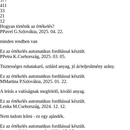
5
77
4
11
3
3
2
1
1
2
Hogyan történik az értékelés?
P
Pavel G.
Szlovákia
,
2025. 04. 22.
minden rendben van
Ez az értékelés automatikus fordítással készült.
P
Petra K.
Csehország
,
2025. 03. 05.
Tisztességes ruhatakaró, szilárd anyag, jó ár/teljesítmény arány.
Ez az értékelés automatikus fordítással készült.
M
Martina P.
Szlovákia
,
2025. 01. 22.
A leírás a valóságnak megfelelő, kiváló anyag.
Ez az értékelés automatikus fordítással készült.
Lenka M.
Csehország
,
2024. 12. 12.
Nem tudom leírni - ez egy ajándék.
Ez az értékelés automatikus fordítással készült.