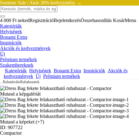
Summer Sale |
Akár 30% kedvezmény →
4 000 Ft neked
Regisztráció
Bejelentkezés
Összehasonlítás
Kosár
Menu
Kategóriák
Helyiségek
Bonami Extra
Inspirációk
Akciók és kedvezmények
Új
Prémium termékek
Szakembereknek
Kategóriák
Helyiségek
Bonami Extra
Inspirációk
Akciók és
kedvezmények
Új
Prémium termékek
...
Ruhatárolás
Ruhahuzatok
Mutasd a képgalériát
Mutasd a képeket
(+7)
ID: 907722
Compactor