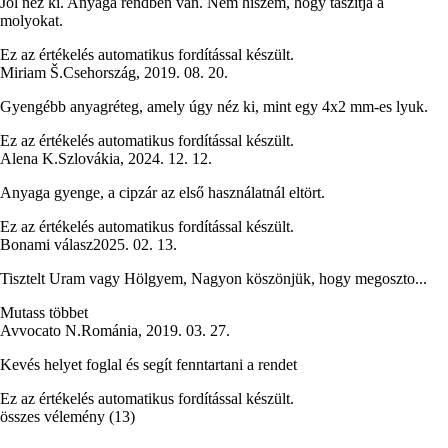
Jól néz ki. Anyaga rendben van. Nem hiszem, hogy taszítja a
molyokat.
Ez az értékelés automatikus fordítással készült.
Miriam Š.
Csehország
,
2019. 08. 20.
Gyengébb anyagréteg, amely úgy néz ki, mint egy 4x2 mm-es lyuk.
Ez az értékelés automatikus fordítással készült.
Alena K.
Szlovákia
,
2024. 12. 12.
Anyaga gyenge, a cipzár az első használatnál eltört.
Ez az értékelés automatikus fordítással készült.
Bonami válasz
2025. 02. 13.
Tisztelt Uram vagy Hölgyem, Nagyon köszönjük, hogy megoszto...
Mutass többet
Avvocato N.
Románia
,
2019. 03. 27.
Kevés helyet foglal és segít fenntartani a rendet
Ez az értékelés automatikus fordítással készült.
összes vélemény
(
13
)