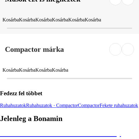
Kosárba
Kosárba
Kosárba
Kosárba
Kosárba
Kosárba
Compactor márka
Kosárba
Kosárba
Kosárba
Kosárba
Fedezz fel többet
Ruhahuzatok
Ruhahuzatok · Compactor
Compactor
Fekete ruhahuzatok
Jelenleg a Bonamin
Summer Sale: Akár 30% kedvezmény