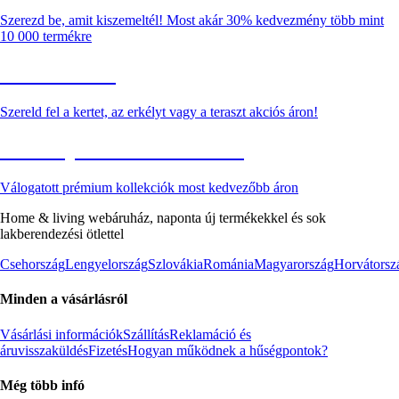
Szerezd be, amit kiszemeltél! Most akár 30% kedvezmény több mint
10 000 termékre
Kerti akciók
Szereld fel a kertet, az erkélyt vagy a teraszt akciós áron!
Akciós prémium termékek
Válogatott prémium kollekciók most kedvezőbb áron
Home & living webáruház, naponta új termékekkel és sok
lakberendezési ötlettel
Csehország
Lengyelország
Szlovákia
Románia
Magyarország
Horvátorsz
Minden a vásárlásról
Vásárlási információk
Szállítás
Reklamáció és
áruvisszaküldés
Fizetés
Hogyan működnek a hűségpontok?
Még több infó