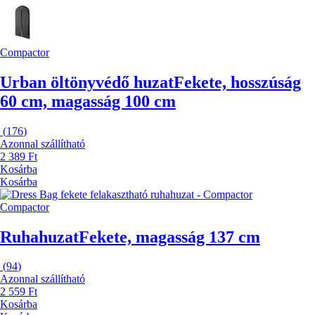
Compactor
Urban öltönyvédő huzat
Fekete, hosszúság
60 cm, magasság 100 cm
(
176
)
Azonnal szállítható
2 389 Ft
Kosárba
Kosárba
Compactor
Ruhahuzat
Fekete, magasság 137 cm
(
94
)
Azonnal szállítható
2 559 Ft
Kosárba