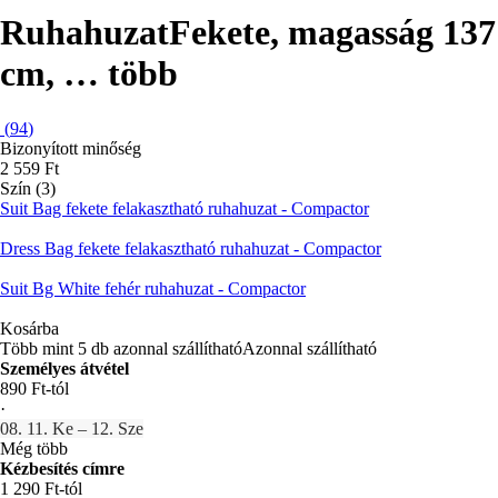
Ruhahuzat
Fekete, magasság 137
cm
, …
több
(
94
)
Bizonyított minőség
2 559 Ft
Szín (3)
Suit Bag fekete felakasztható ruhahuzat - Compactor
Dress Bag fekete felakasztható ruhahuzat - Compactor
Suit Bg White fehér ruhahuzat - Compactor
Kosárba
Több mint 5 db azonnal szállítható
Azonnal szállítható
Személyes átvétel
890 Ft-tól
·
08. 11. Ke – 12. Sze
Még több
Kézbesítés címre
1 290 Ft-tól