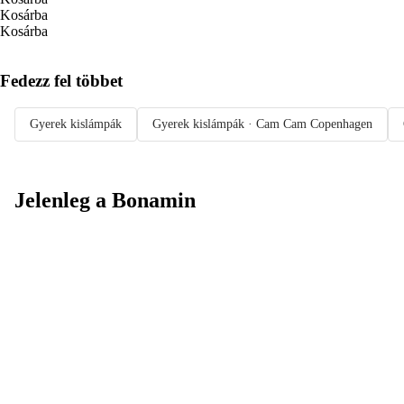
Kosárba
Kosárba
Fedezz fel többet
Gyerek kislámpák
Gyerek kislámpák · Cam Cam Copenhagen
Jelenleg a Bonamin
Summer Sale:
Akár 30%
kedvezmény