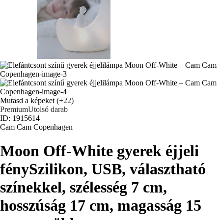
Mutasd a képeket
(+22)
Premium
Utolsó darab
ID: 1915614
Cam Cam Copenhagen
Moon Off-White gyerek éjjeli
fény
Szilikon, USB, választható
színekkel, szélesség 7 cm,
hosszúság 17 cm, magasság 15