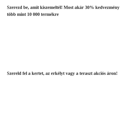
Szerezd be, amit kiszemeltél! Most akár 30% kedvezmény
több mint 10 000 termékre
Kerti akciók
Szereld fel a kertet, az erkélyt vagy a teraszt akciós áron!
Akciós prémium
termékek