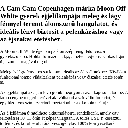
A Cam Cam Copenhagen márka Moon Off-
White gyerek éjjelilámpája meleg és lágy
fénnyel teremt álomszerű hangulatot, és
ideális fényt biztosít a pelenkázáshoz vagy
az éjszakai etetéshez.
A Moon Off-White éjjelilámpa álomszép hangulatot visz a
gyerekszobába. Holdat formázó alakja, amelyen egy kis, sapkás figura
ül, azonnal magával ragad.
Meleg és lágy fényt bocsát ki, ami ideális az édes álmokhoz. Kiválóan
funkcionál tompa világításként pelenkázás vagy éjszakai etetés során
is.
Az éjjelilámpát az alján lévő gomb megnyomásával kapcsolhatod be. A
lámpa enyhe megérintésével aktiválhatod a színváltó funkciót, és ha
egy bizonyos színt szeretnél megtartani, csak koppints rá újra.
Az éjjelilámpa újratölthető akkumulátorral rendelkezik, amely egy
feltöltéssel 10–11 órán át képes világítani. A töltés USB-n keresztül
történik, és körülbelül 3 órát vesz igénybe. 100% környezetbarát