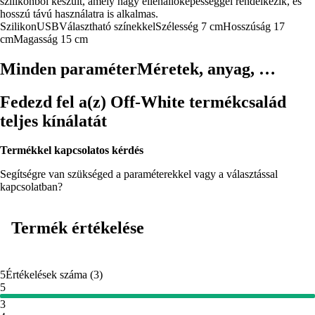
szilikonból készült, amely nagy ellenállóképességgel rendelkezik, és
hosszú távú használatra is alkalmas.
Szilikon
USB
Választható színekkel
Szélesség 7 cm
Hosszúság 17
cm
Magasság 15 cm
Minden paraméter
Méretek, anyag, …
Fedezd fel a(z) Off-White termékcsalád
teljes kínálatát
Termékkel kapcsolatos kérdés
Segítségre van szükséged a paraméterekkel vagy a választással
kapcsolatban?
Termék értékelése
5
Értékelések száma
(
3
)
5
3