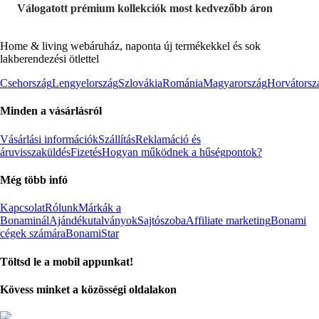
Válogatott prémium kollekciók most kedvezőbb áron
Home & living webáruház, naponta új termékekkel és sok
lakberendezési ötlettel
Csehország
Lengyelország
Szlovákia
Románia
Magyarország
Horvátorsz
Minden a vásárlásról
Vásárlási információk
Szállítás
Reklamáció és
áruvisszaküldés
Fizetés
Hogyan működnek a hűségpontok?
Még több infó
Kapcsolat
Rólunk
Márkák a
Bonaminál
Ajándékutalványok
Sajtószoba
Affiliate marketing
Bonami
cégek számára
BonamiStar
Töltsd le a mobil appunkat!
Kövess minket a közösségi oldalakon