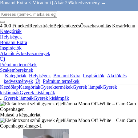
Bonami Extra × Micadoni |
Akár 25% kedvezmény →
4 000 Ft neked
Regisztráció
Bejelentkezés
Összehasonlítás
Kosár
Menu
Kategóriák
Helyiségek
Bonami Extra
Inspirációk
Akciók és kedvezmények
Új
Prémium termékek
Szakembereknek
Kategóriák
Helyiségek
Bonami Extra
Inspirációk
Akciók és
kedvezmények
Új
Prémium termékek
Kezdőlap
Kategóriák
Gyerektermékek
Gyerek lámpák
Gyerek
kislámpák
Gyerek kislámpák
...
Gyerek lámpák
Gyerek kislámpák
Mutasd a képgalériát