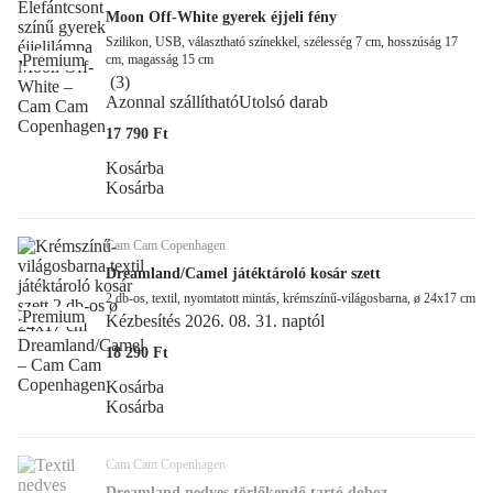
Moon Off-White gyerek éjjeli fény
Szilikon, USB, választható színekkel, szélesség 7 cm, hosszúság 17
Premium
cm, magasság 15 cm
(
3
)
Azonnal szállítható
Utolsó darab
17 790 Ft
Kosárba
Kosárba
Cam Cam Copenhagen
Dreamland/Camel játéktároló kosár szett
2 db-os, textil, nyomtatott mintás, krémszínű-világosbarna, ø 24x17 cm
Premium
Kézbesítés 2026. 08. 31. naptól
18 290 Ft
Kosárba
Kosárba
Cam Cam Copenhagen
Dreamland nedves törlőkendő tartó doboz