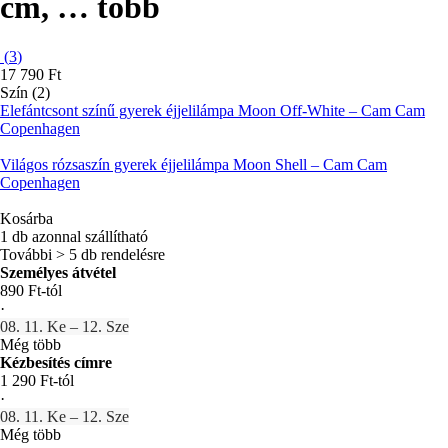
cm
, …
több
(
3
)
17 790 Ft
Szín (2)
Elefántcsont színű gyerek éjjelilámpa Moon Off-White – Cam Cam
Copenhagen
Világos rózsaszín gyerek éjjelilámpa Moon Shell – Cam Cam
Copenhagen
Kosárba
1 db azonnal szállítható
További > 5 db rendelésre
Személyes átvétel
890 Ft-tól
·
08. 11. Ke – 12. Sze
Még több
Kézbesítés címre
1 290 Ft-tól
·
08. 11. Ke – 12. Sze
Még több