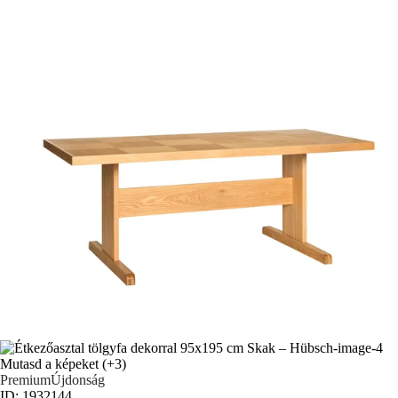
Mutasd a képeket
(+3)
Premium
Újdonság
ID: 1932144