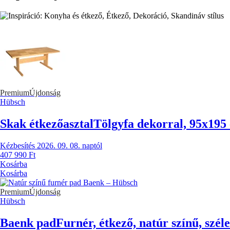
Premium
Újdonság
Hübsch
Skak étkezőasztal
Tölgyfa dekorral, 95x195
Kézbesítés 2026. 09. 08. naptól
407 990 Ft
Kosárba
Kosárba
Premium
Újdonság
Hübsch
Baenk pad
Furnér, étkező, natúr színű, szé