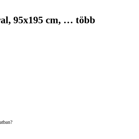
al, 95x195 cm
, …
több
latban?