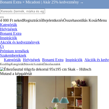
Bonami Extra × Micadoni |
Akár 25% kedvezmény →
4 000 Ft neked
Regisztráció
Bejelentkezés
Összehasonlítás
Kosár
Menu
Kategóriák
Helyiségek
Bonami Extra
Inspirációk
Akciók és kedvezmények
Új
Prémium termékek
Szakembereknek
Kategóriák
Helyiségek
Bonami Extra
Inspirációk
Akciók és ked
Kezdőlap
Kategóriák
Bútorok
Asztalok
Étkezőasztalok
Mutasd a képgalériát