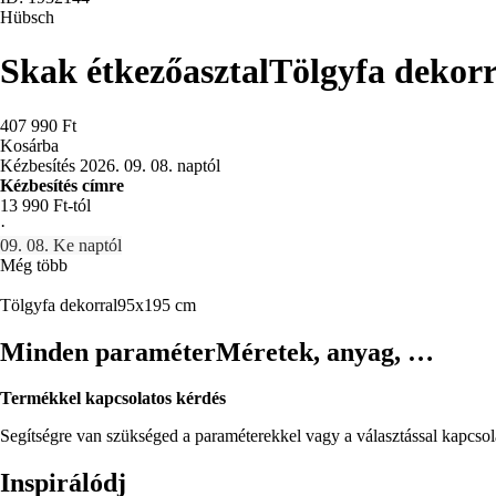
Hübsch
Skak étkezőasztal
Tölgyfa dekorr
407 990 Ft
Kosárba
Kézbesítés 2026. 09. 08. naptól
Kézbesítés címre
13 990 Ft-tól
·
09. 08. Ke naptól
Még több
Tölgyfa dekorral
95x195 cm
Minden paraméter
Méretek, anyag, …
Termékkel kapcsolatos kérdés
Segítségre van szükséged a paraméterekkel vagy a választással kapcso
Inspirálódj