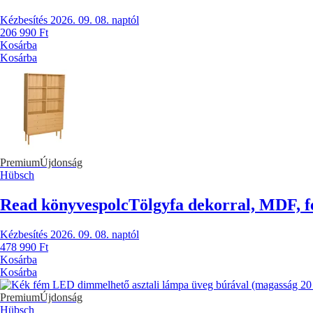
Kézbesítés 2026. 09. 08. naptól
206 990 Ft
Kosárba
Kosárba
Premium
Újdonság
Hübsch
Read könyvespolc
Tölgyfa dekorral, MDF, fe
Kézbesítés 2026. 09. 08. naptól
478 990 Ft
Kosárba
Kosárba
Premium
Újdonság
Hübsch