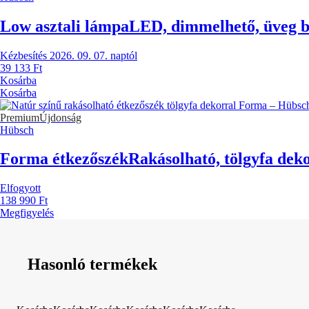
Low asztali lámpa
LED, dimmelhető, üveg b
Kézbesítés 2026. 09. 07. naptól
39 133 Ft
Kosárba
Kosárba
Premium
Újdonság
Hübsch
Forma étkezőszék
Rakásolható, tölgyfa deko
Elfogyott
138 990 Ft
Megfigyelés
Hasonló termékek