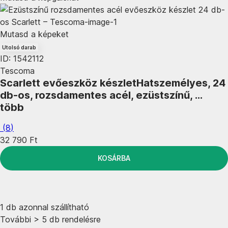
Mutasd a képeket
Utolsó darab
ID: 1542112
Tescoma
Scarlett evőeszköz készlet
Hatszemélyes, 24
db-os, rozsdamentes acél, ezüstszínű
, …
több
(
8
)
32 790 Ft
KOSÁRBA
1 db azonnal szállítható
További > 5 db rendelésre