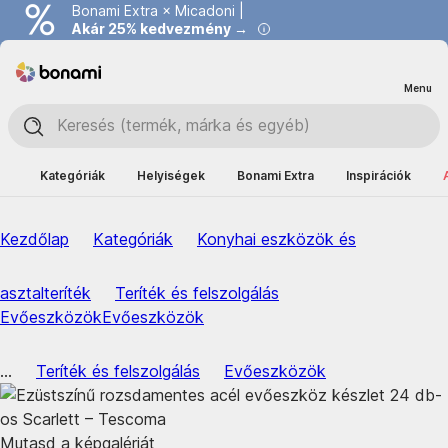
Bonami Extra × Micadoni |
Akár 25% kedvezmény →
Menu
Kategóriák
Helyiségek
Bonami Extra
Inspirációk
Kezdőlap
Kategóriák
Konyhai eszközök és
asztalteríték
Teríték és felszolgálás
Evőeszközök
Evőeszközök
...
Teríték és felszolgálás
Evőeszközök
Mutasd a képgalériát