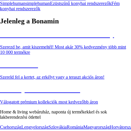
Simplehuman
simplehuman
Ezüstszínű konyhai rendszerezők
Fém
konyhai rendszerezők
Jelenleg a Bonamin
Summer Sale: Akár 30% kedvezmény
Szerezd be, amit kiszemeltél! Most akár 30% kedvezmény több mint
10 000 termékre
Kerti akciók
Szereld fel a kertet, az erkélyt vagy a teraszt akciós áron!
Akciós prémium termékek
Válogatott prémium kollekciók most kedvezőbb áron
Home & living webáruház, naponta új termékekkel és sok
lakberendezési ötlettel
Csehország
Lengyelország
Szlovákia
Románia
Magyarország
Horvátorsz