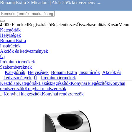
Bonami Extra × Micadoni |
Akár 25% kedvezmény →
4 000 Ft neked
Regisztráció
Bejelentkezés
Összehasonlítás
Kosár
Menu
Kategóriák
Helyiségek
Bonami Extra
Inspirációk
Akciók és kedvezmények
Új
Prémium termékek
Szakembereknek
Kategóriák
Helyiségek
Bonami Extra
Inspirációk
Akciók és
kedvezmények
Új
Prémium termékek
Kezdőlap
Kategóriák
Lakáskiegészítők
Konyhai kiegészítők
Konyhai
rendszerezők
Konyhai rendszerezők
...
Konyhai kiegészítők
Konyhai rendszerezők