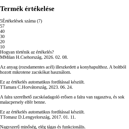
Termék értékelése
5
Értékelések száma
(
7
)
5
7
4
0
3
0
2
0
1
0
Hogyan történik az értékelés?
M
Milan H.
Csehország
,
2026. 02. 08.
Az anyag (rozsdamentes acél) illeszkedett a konyhapulthoz. A boltból
hozott mikrotene zacskókat használom.
Ez az értékelés automatikus fordítással készült.
T
Tamara C.
Horvátország
,
2023. 06. 24.
A falra szerelhető zacskóadagoló erősen a falra van ragasztva, és sok
malacpersely elfér benne.
Ez az értékelés automatikus fordítással készült.
T
Tomasz D.
Lengyelország
,
2017. 01. 11.
Nagyszerű minőség, elég tágas és funkcionális.