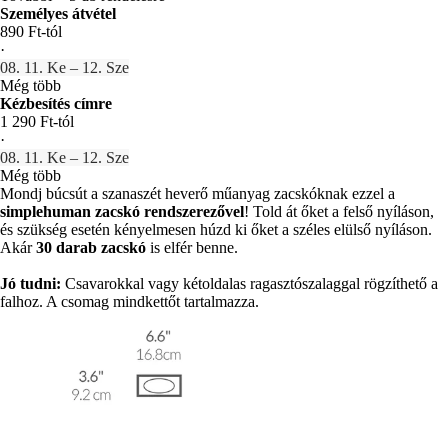
Személyes átvétel
890 Ft-tól
·
08. 11. Ke – 12. Sze
Még több
Kézbesítés címre
1 290 Ft-tól
·
08. 11. Ke – 12. Sze
Még több
Mondj búcsút a szanaszét heverő műanyag zacskóknak ezzel a
simplehuman zacskó rendszerezővel
! Told át őket a felső nyíláson,
és szükség esetén kényelmesen húzd ki őket a széles elülső nyíláson.
Akár
30 darab zacskó
is elfér benne.
Jó tudni:
Csavarokkal vagy kétoldalas ragasztószalaggal rögzíthető a
falhoz. A csomag mindkettőt tartalmazza.