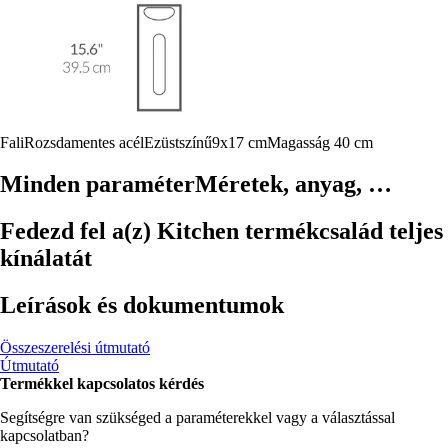
Fali
Rozsdamentes acél
Ezüstszínű
9x17 cm
Magasság 40 cm
Minden paraméter
Méretek, anyag, …
Fedezd fel a(z) Kitchen termékcsalád teljes
kínálatát
Leírások és dokumentumok
Összeszerelési útmutató
Útmutató
Termékkel kapcsolatos kérdés
Segítségre van szükséged a paraméterekkel vagy a választással
kapcsolatban?