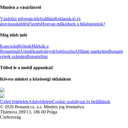
Minden a vásárlásról
Vásárlási információk
Szállítás
Reklamáció és
áruvisszaküldés
Fizetés
Hogyan működnek a hűségpontok?
Még több infó
Kapcsolat
Rólunk
Márkák a
Bonaminál
Ajándékutalványok
Sajtószoba
Affiliate marketing
Bonami
cégek számára
BonamiStar
Töltsd le a mobil appunkat!
Kövess minket a közösségi oldalakon
Üzleti feltételek
Adatvédelem
Cookie szabályzat és beállítások
© 2026 Bonami.cz, a.s. Minden jog fenntartva.
Thámova 289/13, 186 00 Prága
Csehország