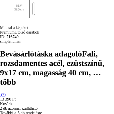
Mutasd a képeket
Premium
Utolsó darabok
ID: 716740
simplehuman
Bevásárlótáska adagoló
Fali,
rozsdamentes acél, ezüstszínű,
9x17 cm, magasság 40 cm
, …
több
(
7
)
13 390 Ft
Kosárba
2 db azonnal szállítható
További > 5 db rendelésre