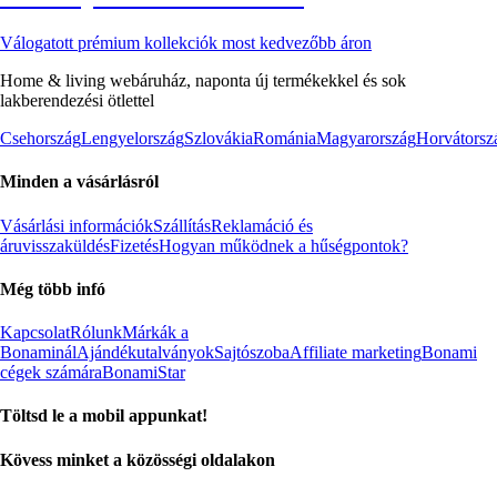
Válogatott prémium kollekciók most kedvezőbb áron
Home & living webáruház, naponta új termékekkel és sok
lakberendezési ötlettel
Csehország
Lengyelország
Szlovákia
Románia
Magyarország
Horvátorsz
Minden a vásárlásról
Vásárlási információk
Szállítás
Reklamáció és
áruvisszaküldés
Fizetés
Hogyan működnek a hűségpontok?
Még több infó
Kapcsolat
Rólunk
Márkák a
Bonaminál
Ajándékutalványok
Sajtószoba
Affiliate marketing
Bonami
cégek számára
BonamiStar
Töltsd le a mobil appunkat!
Kövess minket a közösségi oldalakon