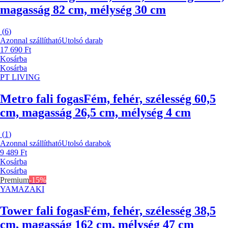
magasság 82 cm, mélység 30 cm
(
6
)
Azonnal szállítható
Utolsó darab
17 690 Ft
Kosárba
Kosárba
PT LIVING
Metro fali fogas
Fém, fehér, szélesség 60,5
cm, magasság 26,5 cm, mélység 4 cm
(
1
)
Azonnal szállítható
Utolsó darabok
9 489 Ft
Kosárba
Kosárba
Premium
-15%
YAMAZAKI
Tower fali fogas
Fém, fehér, szélesség 38,5
cm, magasság 162 cm, mélység 47 cm