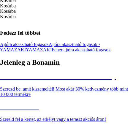
Kosárba
Kosárba
Kosárba
Kosárba
Fedezz fel többet
Ajtóra akasztható fogasok
Ajtóra akasztható fogasok ·
YAMAZAKI
YAMAZAKI
Fehér ajtóra akasztható fogasok
Jelenleg a Bonamin
Summer Sale: Akár 30% kedvezmény
Szerezd be, amit kiszemeltél! Most akár 30% kedvezmény több mint
10 000 termékre
Kerti akciók
Szereld fel a kertet, az erkélyt vagy a teraszt akciós áron!
Akciós prémium termékek