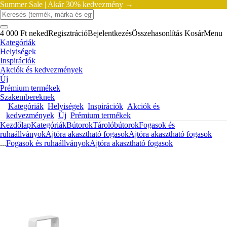
Summer Sale |
Akár 30% kedvezmény →
4 000 Ft neked
Regisztráció
Bejelentkezés
Összehasonlítás
Kosár
Menu
Kategóriák
Helyiségek
Inspirációk
Akciók és kedvezmények
Új
Prémium termékek
Szakembereknek
Kategóriák
Helyiségek
Inspirációk
Akciók és
kedvezmények
Új
Prémium termékek
Kezdőlap
Kategóriák
Bútorok
Tárolóbútorok
Fogasok és
ruhaállványok
Ajtóra akasztható fogasok
Ajtóra akasztható fogasok
...
Fogasok és ruhaállványok
Ajtóra akasztható fogasok