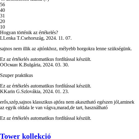
5
6
4
0
3
1
2
0
1
0
Hogyan történik az értékelés?
L
Lenka T.
Csehország
,
2024. 11. 07.
sajnos nem illik az ajtónkhoz, mélyebb horgokra lenne szükségünk.
Ez az értékelés automatikus fordítással készült.
О
Осман К.
Bulgária
,
2024. 03. 30.
Szuper praktikus
Ez az értékelés automatikus fordítással készült.
K
Karin G.
Szlovákia
,
2024. 01. 23.
erős,szép,sajnos klasszikus ajtóra nem akasztható egészen jól,aminek
az egyik oldala le van vágva,marad,de tart, használható
Ez az értékelés automatikus fordítással készült.
Tower kollekció