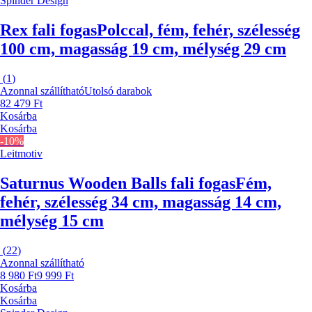
Spinder Design
Rex fali fogas
Polccal, fém, fehér, szélesség
100 cm, magasság 19 cm, mélység 29 cm
(
1
)
Azonnal szállítható
Utolsó darabok
82 479 Ft
Kosárba
Kosárba
-10%
Leitmotiv
Saturnus Wooden Balls fali fogas
Fém,
fehér, szélesség 34 cm, magasság 14 cm,
mélység 15 cm
(
22
)
Azonnal szállítható
8 980 Ft
9 999 Ft
Kosárba
Kosárba