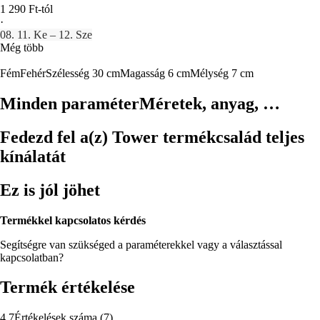
1 290 Ft-tól
·
08. 11. Ke – 12. Sze
Még több
Fém
Fehér
Szélesség 30 cm
Magasság 6 cm
Mélység 7 cm
Minden paraméter
Méretek, anyag, …
Fedezd fel a(z) Tower termékcsalád teljes
kínálatát
Ez is jól jöhet
Termékkel kapcsolatos kérdés
Segítségre van szükséged a paraméterekkel vagy a választással
kapcsolatban?
Termék értékelése
4.7
Értékelések száma
(
7
)