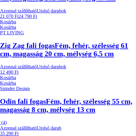
Azonnal szállítható
Utolsó darabok
21 070 Ft
24 790 Ft
Kosárba
Kosárba
PT LIVING
Zig Zag fali fogas
Fém, fehér, szélesség 61
cm, magasság 20 cm, mélység 6,5 cm
Azonnal szállítható
Utolsó darabok
12 490 Ft
Kosárba
Kosárba
Spinder Design
Odin fali fogas
Fém, fehér, szélesség 55 cm,
magasság 8 cm, mélység 13 cm
(
4
)
Azonnal szállítható
Utolsó darab
35 290 Ft