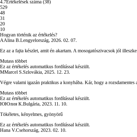
4.7
Értékelések száma
(
38
)
5
29
4
8
3
1
2
0
1
0
Hogyan történik az értékelés?
A
Alina B.
Lengyelország
,
2026. 02. 07.
Ez az a fajta készlet, amit én akartam. A mosogatószivacsok jól illesz
Mutass többet
Ez az értékelés automatikus fordítással készült.
M
Marcel S.
Szlovákia
,
2025. 12. 23.
Végre valami igazán praktikus a konyhába. Kár, hogy a rozsdamentes ac
Mutass többet
Ez az értékelés automatikus fordítással készült.
Ю
Юлия К.
Bulgária
,
2023. 11. 10.
Tökéletes, kényelmes, gyönyörű
Ez az értékelés automatikus fordítással készült.
Hana V.
Csehország
,
2023. 02. 10.