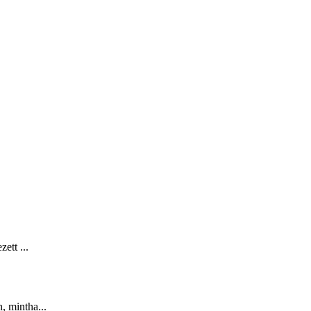
ett ...
, mintha...