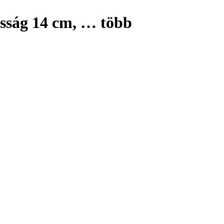
sság 14 cm
, …
több