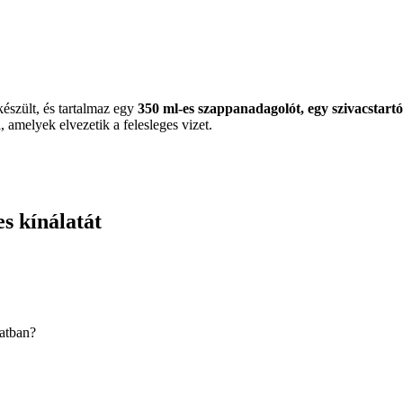
készült, és tartalmaz egy
350 ml-es szappanadagolót, egy szivacstartót
 amelyek elvezetik a felesleges vizet.
es kínálatát
latban?