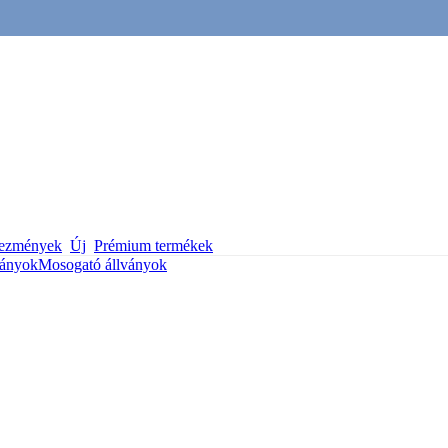
vezmények
Új
Prémium termékek
ványok
Mosogató állványok