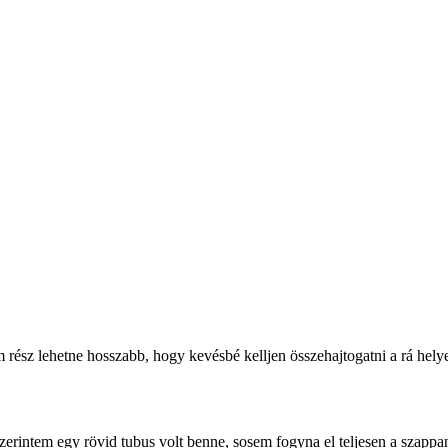
m rész lehetne hosszabb, hogy kevésbé kelljen összehajtogatni a rá helyez
zerintem egy rövid tubus volt benne, sosem fogyna el teljesen a szappan