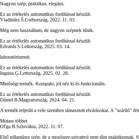
Nagyon szép, praktikus, elegáns.
Ez az értékelés automatikus fordítással készült.
Vladimíra Š.
Csehország
,
2022. 11. 03.
Még nem használtam, de nagyon szépnek tűnik.
Ez az értékelés automatikus fordítással készült.
Edvards S.
Lettország
,
2025. 03. 14.
laboratóriumok
Ez az értékelés automatikus fordítással készült.
Inguna Ģ.
Lettország
,
2025. 02. 28.
Minőségi termék. Kompakt, jól néz ki és funkcionális.
Ez az értékelés automatikus fordítással készült.
Dániel B.
Magyarország
,
2024. 04. 21.
A termék teljesíti a vele szemben támasztott elvárásokat. A "szárító" fé
Mutass többet
Oľga B.
Szlovákia
,
2022. 11. 07.
Első pillantásra szép, de a mosószer-szivattyú nem tűnt praktikusnak. S