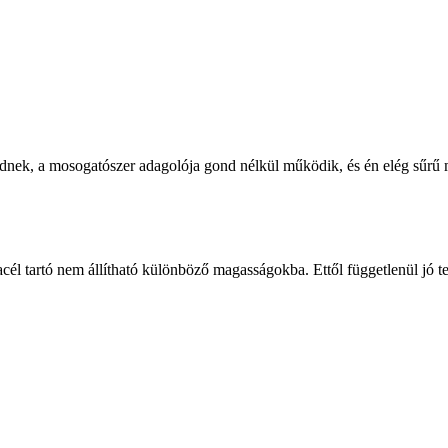
kednek, a mosogatószer adagolója gond nélkül működik, és én elég sűrű 
él tartó nem állítható különböző magasságokba. Ettől függetlenül jó te