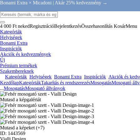
Bonami Extra × Micadoni |
Akár 25% kedvezmény →
4 000 Ft neked
Regisztráció
Bejelentkezés
Összehasonlítás
Kosár
Menu
Kategóriák
Helyiségek
Bonami Extra
Inspirációk
Akciók és kedvezmények
Új
Prémium termékek
Szakembereknek
Kategóriák
Helyiségek
Bonami Extra
Inspirációk
Akciók és ked
Kezdőlap
Kategóriák
Takarítás és rendszerezés
Mosogatás
Mosogató áll
...
Mosogatás
Mosogató állványok
Mutasd a képgalériát
Mutasd a képeket
(+7)
ID: 1443569
Vialli Design