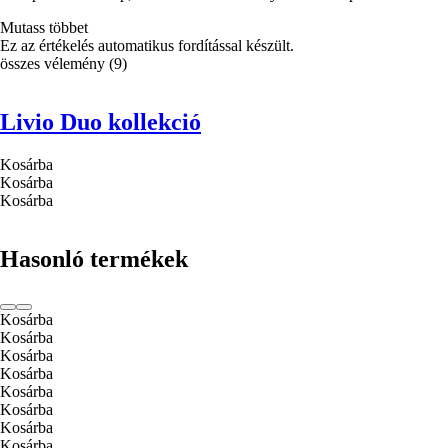
Mutass többet
Ez az értékelés automatikus fordítással készült.
összes vélemény
(
9
)
Livio Duo kollekció
Kosárba
Kosárba
Kosárba
Hasonló termékek
Kosárba
Kosárba
Kosárba
Kosárba
Kosárba
Kosárba
Kosárba
Kosárba