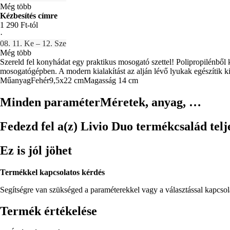
Még több
Kézbesítés címre
1 290 Ft-tól
·
08. 11. Ke – 12. Sze
Még több
Szereld fel konyhádat egy praktikus mosogató szettel! Polipropilénből 
mosogatógépben. A modern kialakítást az alján lévő lyukak egészítik ki,
Műanyag
Fehér
9,5x22 cm
Magasság 14 cm
Minden paraméter
Méretek, anyag, …
Fedezd fel a(z) Livio Duo termékcsalád telj
Ez is jól jöhet
Termékkel kapcsolatos kérdés
Segítségre van szükséged a paraméterekkel vagy a választással kapcso
Termék értékelése