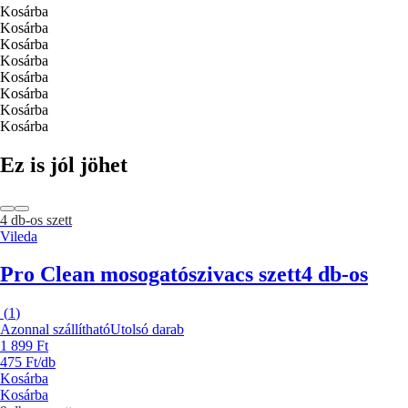
Kosárba
Kosárba
Kosárba
Kosárba
Kosárba
Kosárba
Kosárba
Kosárba
Ez is jól jöhet
4 db-os szett
Vileda
Pro Clean mosogatószivacs szett
4 db-os
(
1
)
Azonnal szállítható
Utolsó darab
1 899 Ft
475 Ft/db
Kosárba
Kosárba