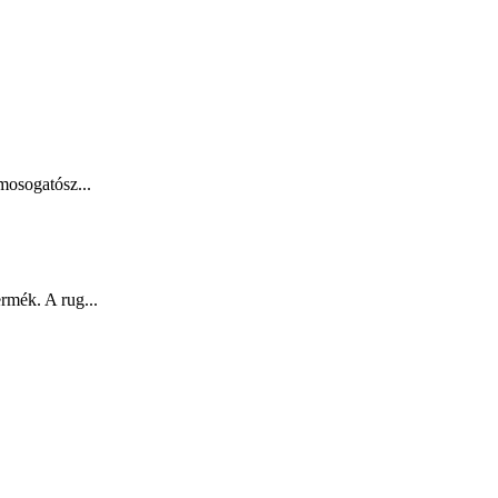
mosogatósz...
rmék. A rug...