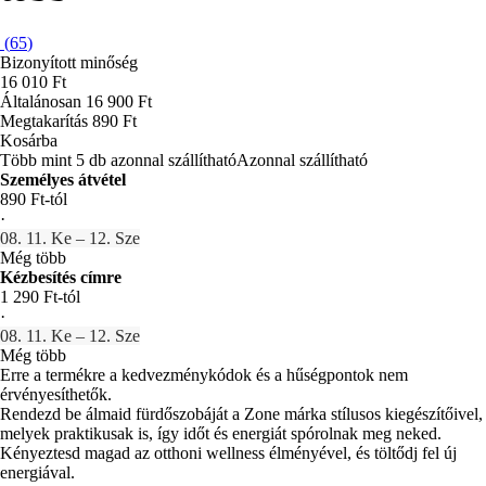
(
65
)
Bizonyított minőség
16 010 Ft
Általánosan 16 900 Ft
Megtakarítás 890 Ft
Kosárba
Több mint 5 db azonnal szállítható
Azonnal szállítható
Személyes átvétel
890 Ft-tól
·
08. 11. Ke – 12. Sze
Még több
Kézbesítés címre
1 290 Ft-tól
·
08. 11. Ke – 12. Sze
Még több
Erre a termékre a kedvezménykódok és a hűségpontok nem
érvényesíthetők.
Rendezd be álmaid fürdőszobáját a Zone márka stílusos kiegészítőivel,
melyek praktikusak is, így időt és energiát spórolnak meg neked.
Kényeztesd magad az otthoni wellness élményével, és töltődj fel új
energiával.