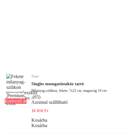
Zone
Singles mosogatóeszköz tartó
Műanyag-szilikon, fekete, 7x22 cm, magasság 19 cm
Premium
(
65
)
Kedvező ár
Azonnal szállítható
16 010 Ft
Kosárba
Kosárba