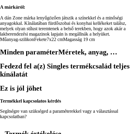
A márkáról:
A dán Zone márka lenyűgözően játszik a színekkel és a minőségi
anyagokkal. Kínálatában fürdőszobai és konyhai kellékeket találsz,
melyek olyan stílust teremtenek a belső terekben, hogy azok akár a
lakberendezési magazinok lapjain is megállnák a helyüket.
Műanyag-szilikon
Fekete
7x22 cm
Magasság 19 cm
Minden paraméter
Méretek, anyag, …
Fedezd fel a(z) Singles termékcsalád teljes
kínálatát
Ez is jól jöhet
Termékkel kapcsolatos kérdés
Segítségre van szükséged a paraméterekkel vagy a választással
kapcsolatban?
Termék értékelése