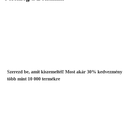
Summer Sale:
Akár 30%
kedvezmény
Szerezd be, amit kiszemeltél! Most akár 30% kedvezmény
több mint 10 000 termékre
Kerti akciók