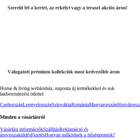
Szereld fel a kertet, az erkélyt vagy a teraszt akciós áron!
Akciós prémium
termékek
Válogatott prémium kollekciók most kedvezőbb áron
Home & living webáruház, naponta új termékekkel és sok
lakberendezési ötlettel
Csehország
Lengyelország
Szlovákia
Románia
Magyarország
Horvátorsz
Minden a vásárlásról
Vásárlási információk
Szállítás
Reklamáció és
áruvisszaküldés
Fizetés
Hogyan működnek a hűségpontok?