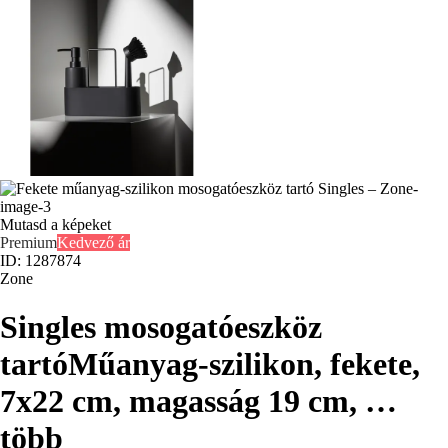
Mutasd a képeket
Premium
Kedvező ár
ID: 1287874
Zone
Singles mosogatóeszköz
tartó
Műanyag-szilikon, fekete,
7x22 cm, magasság 19 cm
, …
több