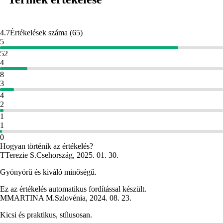
4.7
Értékelések száma
(
65
)
5
52
4
8
3
4
2
1
1
0
Hogyan történik az értékelés?
T
Terezie S.
Csehország
,
2025. 01. 30.
Gyönyörű és kiváló minőségű.
Ez az értékelés automatikus fordítással készült.
M
MARTINA M.
Szlovénia
,
2024. 08. 23.
Kicsi és praktikus, stílusosan.