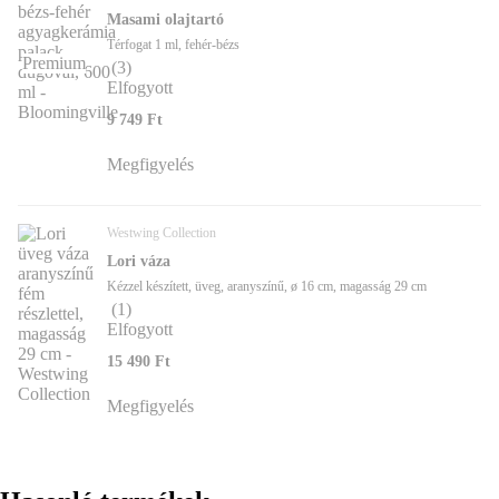
Masami olajtartó
Térfogat 1 ml, fehér-bézs
Premium
(
3
)
Elfogyott
9 749 Ft
Megfigyelés
Westwing Collection
Lori váza
Kézzel készített, üveg, aranyszínű, ø 16 cm, magasság 29 cm
(
1
)
Elfogyott
15 490 Ft
Megfigyelés