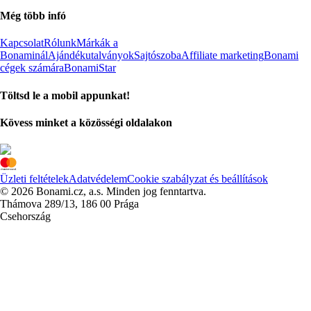
Még több infó
Kapcsolat
Rólunk
Márkák a
Bonaminál
Ajándékutalványok
Sajtószoba
Affiliate marketing
Bonami
cégek számára
BonamiStar
Töltsd le a mobil appunkat!
Kövess minket a közösségi oldalakon
Üzleti feltételek
Adatvédelem
Cookie szabályzat és beállítások
© 2026 Bonami.cz, a.s. Minden jog fenntartva.
Thámova 289/13, 186 00 Prága
Csehország