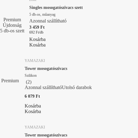
Singles mosogatószivacs szett
5 db-os, műanyag
Premium
Azonnal szállítható
Újdonság
3 459 Ft
5 db-os szett
692 Ft/db
Kosárba
Kosárba
YAMAZAKI
Tower mosogatószivacs
Szilikon
Premium
(
2
)
Azonnal szállítható
Utolsó darabok
6 079 Ft
Kosárba
Kosárba
YAMAZAKI
Tower mosogatószivacs