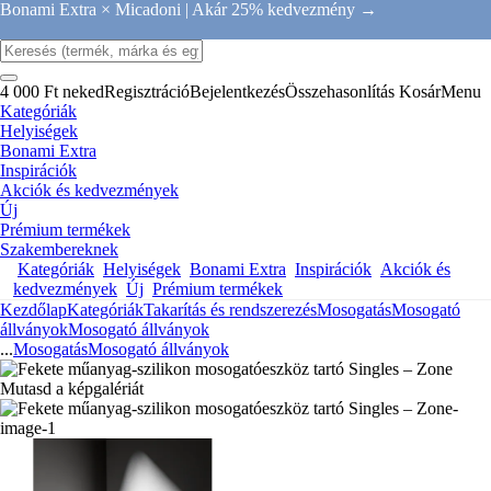
Bonami Extra × Micadoni |
Akár 25% kedvezmény →
4 000 Ft neked
Regisztráció
Bejelentkezés
Összehasonlítás
Kosár
Menu
Kategóriák
Helyiségek
Bonami Extra
Inspirációk
Akciók és kedvezmények
Új
Prémium termékek
Szakembereknek
Kategóriák
Helyiségek
Bonami Extra
Inspirációk
Akciók és
kedvezmények
Új
Prémium termékek
Kezdőlap
Kategóriák
Takarítás és rendszerezés
Mosogatás
Mosogató
állványok
Mosogató állványok
...
Mosogatás
Mosogató állványok
Mutasd a képgalériát