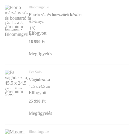
Bloomingville
Florio só- és borsszóró készlet
Állvánnyal
Premium
(
5
)
Elfogyott
16 990 Ft
Megfigyelés
Eva Solo
Vágódeszka
45,5 x 24,5 cm
Premium
Elfogyott
25 990 Ft
Megfigyelés
Bloomingville