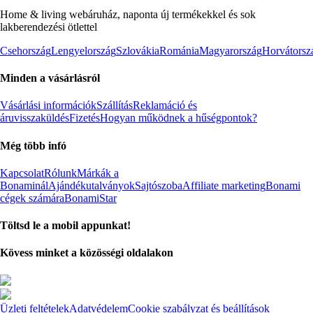
Home & living webáruház, naponta új termékekkel és sok
lakberendezési ötlettel
Csehország
Lengyelország
Szlovákia
Románia
Magyarország
Horvátorsz
Minden a vásárlásról
Vásárlási információk
Szállítás
Reklamáció és
áruvisszaküldés
Fizetés
Hogyan működnek a hűségpontok?
Még több infó
Kapcsolat
Rólunk
Márkák a
Bonaminál
Ajándékutalványok
Sajtószoba
Affiliate marketing
Bonami
cégek számára
BonamiStar
Töltsd le a mobil appunkat!
Kövess minket a közösségi oldalakon
Üzleti feltételek
Adatvédelem
Cookie szabályzat és beállítások