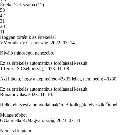
Értékelések száma
(
12
)
5
8
4
2
3
1
2
0
1
1
Hogyan történik az értékelés?
V
Veronika V.
Csehország
,
2022. 03. 14.
Kiváló minőségű, nehezebb.
Ez az értékelés automatikus fordítással készült.
T
Tereza S.
Csehország
,
2023. 11. 08.
Azt hittem, hogy a kép mérete 43x33 lehet, nem pedig 40x30.
Ez az értékelés automatikus fordítással készült.
Bonami válasz
2023. 11. 10.
Helló, elnézést a bonyodalmakért. A kollégák felveszik Önnel...
Mutass többet
G
Gabriella K.
Magyarország
,
2023. 07. 11.
Nem ezt kaptam.