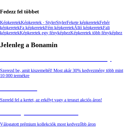
Fedezz fel többet
Képkeretek
Képkeretek · Styler
Styler
Fekete képkeretek
Fehér
képkeretek
Fa képkeretek
Fém képkeretek
Álló képkeretek
Fali
képkeretek
Képkeretek egy fényképhez
Képkeretek több fényképhez
Jelenleg a Bonamin
Summer Sale: Akár 30% kedvezmény
Szerezd be, amit kiszemeltél! Most akár 30% kedvezmény több mint
10 000 termékre
Kerti akciók
Szereld fel a kertet, az erkélyt vagy a teraszt akciós áron!
Akciós prémium termékek
Válogatott prémium kollekciók most kedvezőbb áron