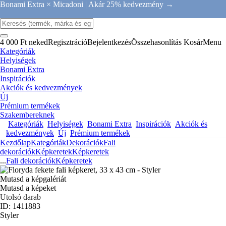
Bonami Extra × Micadoni |
Akár 25% kedvezmény →
4 000 Ft neked
Regisztráció
Bejelentkezés
Összehasonlítás
Kosár
Menu
Kategóriák
Helyiségek
Bonami Extra
Inspirációk
Akciók és kedvezmények
Új
Prémium termékek
Szakembereknek
Kategóriák
Helyiségek
Bonami Extra
Inspirációk
Akciók és
kedvezmények
Új
Prémium termékek
Kezdőlap
Kategóriák
Dekorációk
Fali
dekorációk
Képkeretek
Képkeretek
...
Fali dekorációk
Képkeretek
Mutasd a képgalériát
Mutasd a képeket
Utolsó darab
ID: 1411883
Styler