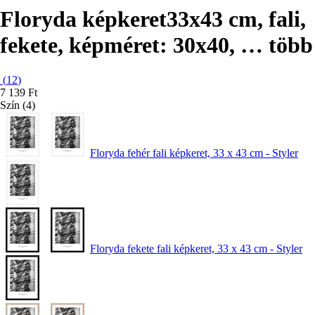
Floryda képkeret
33x43 cm, fali,
fekete, képméret: 30x40
, …
több
(
12
)
7 139 Ft
Szín (4)
Floryda fehér fali képkeret, 33 x 43 cm - Styler
Floryda fekete fali képkeret, 33 x 43 cm - Styler