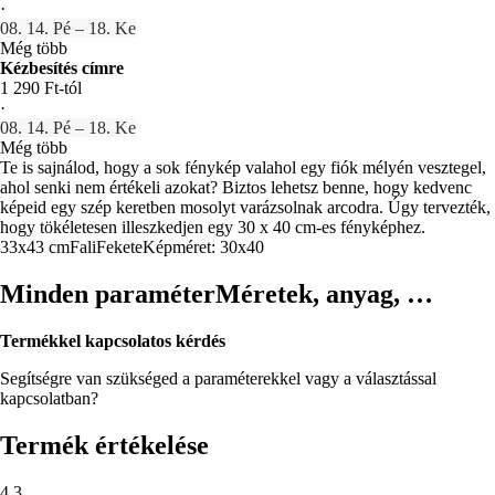
·
08. 14. Pé – 18. Ke
Még több
Kézbesítés címre
1 290 Ft-tól
·
08. 14. Pé – 18. Ke
Még több
Te is sajnálod, hogy a sok fénykép valahol egy fiók mélyén vesztegel,
ahol senki nem értékeli azokat? Biztos lehetsz benne, hogy kedvenc
képeid egy szép keretben mosolyt varázsolnak arcodra. Úgy tervezték,
hogy tökéletesen illeszkedjen egy 30 x 40 cm-es fényképhez.
33x43 cm
Fali
Fekete
Képméret: 30x40
Minden paraméter
Méretek, anyag, …
Termékkel kapcsolatos kérdés
Segítségre van szükséged a paraméterekkel vagy a választással
kapcsolatban?
Termék értékelése
4.3