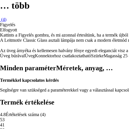
…
több
(
4
)
Figyelés
Elfogyott
Kattints a Figyelés gombra, és mi azonnal értesítünk, ha a termék újból 
A Leitmotiv Classic Glass asztali lámpája nem csak a modern életmód r
Az üveg árnyéka és kellemesen halvány fénye egyedi eleganciát visz a 
Üveg búrával
Üveg
Konnektorhoz csatlakoztatható
Szürke
Magasság 25
Minden paraméter
Méretek, anyag, …
Termékkel kapcsolatos kérdés
Segítségre van szükséged a paraméterekkel vagy a választással kapcso
Termék értékelése
4.8
Értékelések száma
(
4
)
5
3
4
1