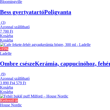
Bloomingville
Bess gyertyatartó
Poligyanta
(
3
)
Azonnal szállítható
7 700 Ft
Kosárba
Kosárba
-15%
Ladelle
Ombre csésze
Kerámia, cappucinóhoz, fehér
(
9
)
Azonnal szállítható
3 890 Ft
4 579 Ft
Kosárba
Kosárba
Kedvező ár
House Nordic