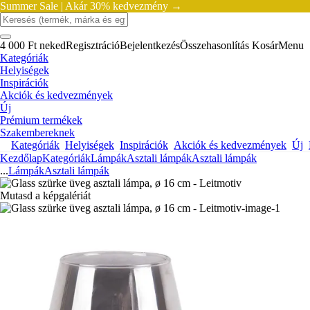
Summer Sale |
Akár 30% kedvezmény →
4 000 Ft neked
Regisztráció
Bejelentkezés
Összehasonlítás
Kosár
Menu
Kategóriák
Helyiségek
Inspirációk
Akciók és kedvezmények
Új
Prémium termékek
Szakembereknek
Kategóriák
Helyiségek
Inspirációk
Akciók és kedvezmények
Új
Kezdőlap
Kategóriák
Lámpák
Asztali lámpák
Asztali lámpák
...
Lámpák
Asztali lámpák
Mutasd a képgalériát