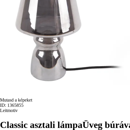
Mutasd a képeket
ID: 1365855
Leitmotiv
Classic asztali lámpa
Üveg búráva