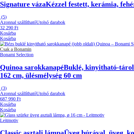
Signature váza
Kézzel festett, kerámia, feh
(
5
)
Azonnal szállítható
Utolsó darabok
32 290 Ft
Kosárba
Kosárba
Csak a Bonamin
Bonami Selection
Quinoa sarokkanapé
Buklé, kinyitható-táro
162 cm, ülésmélység 60 cm
(
3
)
Azonnal szállítható
Utolsó darabok
687 990 Ft
Kosárba
Kosárba
Leitmotiv
Classic asztali lámpa
Üveg búrával, üveg, k