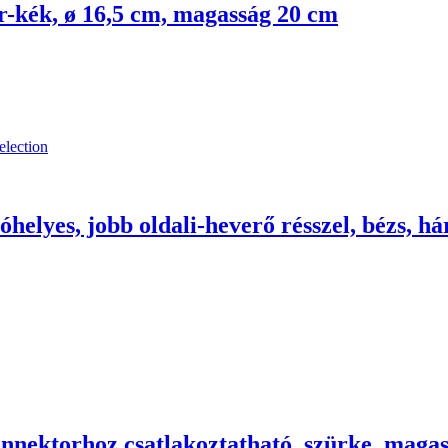
ér-kék, ø 16,5 cm, magasság 20 cm
lóhelyes, jobb oldali-heverő résszel, bézs, 
onnektorhoz csatlakoztatható, szürke, maga