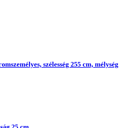
háromszemélyes, szélesség 255 cm, mélység
sság 25 cm