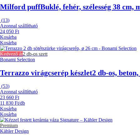
Milford puff
Buklé, fehér, szélesség 38 cm,
(
13
)
Azonnal szállítható
24 050 Ft
Kosárba
Kosárba
Kedvező ár
2 db-os szett
Bonami Selection
Terrazzo virágcserép készlet
2 db-os, beton
(
53
)
Azonnal szállítható
23 660 Ft
11 830 Ft/db
Kosárba
Kosárba
Premium
Kähler Design