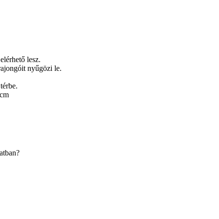
elérhető lesz.
ajongóit nyűgözi le.
térbe.
 cm
latban?