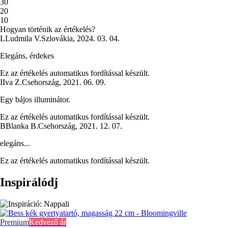
3
0
2
0
1
0
Hogyan történik az értékelés?
L
Ludmila V.
Szlovákia
,
2024. 03. 04.
Elegáns, érdekes
Ez az értékelés automatikus fordítással készült.
I
Iva Z.
Csehország
,
2021. 06. 09.
Egy bájos illuminátor.
Ez az értékelés automatikus fordítással készült.
B
Blanka B.
Csehország
,
2021. 12. 07.
elegáns...
Ez az értékelés automatikus fordítással készült.
Inspirálódj
Premium
Kedvező ár