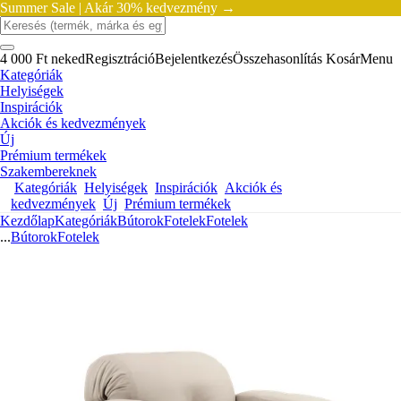
Summer Sale |
Akár 30% kedvezmény →
4 000 Ft neked
Regisztráció
Bejelentkezés
Összehasonlítás
Kosár
Menu
Kategóriák
Helyiségek
Inspirációk
Akciók és kedvezmények
Új
Prémium termékek
Szakembereknek
Kategóriák
Helyiségek
Inspirációk
Akciók és
kedvezmények
Új
Prémium termékek
Kezdőlap
Kategóriák
Bútorok
Fotelek
Fotelek
...
Bútorok
Fotelek