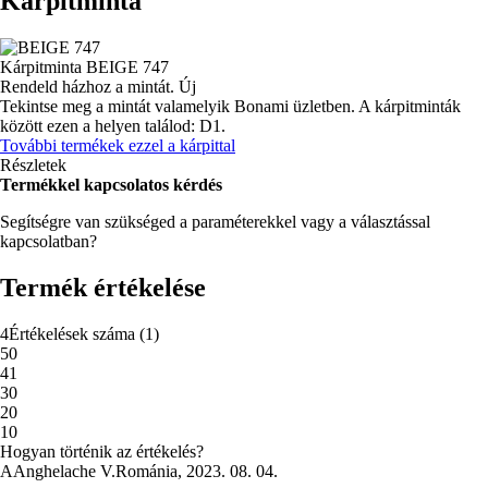
Kárpitminta
Kárpitminta
BEIGE 747
Rendeld házhoz a mintát.
Új
Tekintse meg a mintát valamelyik Bonami üzletben.
A kárpitminták
között ezen a helyen találod: D1.
További termékek ezzel a kárpittal
Részletek
Termékkel kapcsolatos kérdés
Segítségre van szükséged a paraméterekkel vagy a választással
kapcsolatban?
Termék értékelése
4
Értékelések száma
(
1
)
5
0
4
1
3
0
2
0
1
0
Hogyan történik az értékelés?
A
Anghelache V.
Románia
,
2023. 08. 04.