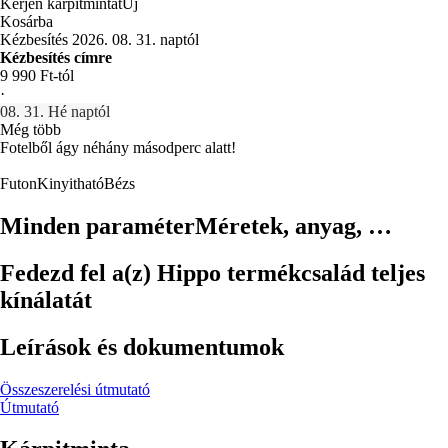
Kérjen kárpitmintát
Új
Kosárba
Kézbesítés 2026. 08. 31. naptól
Kézbesítés címre
9 990 Ft-tól
·
08. 31. Hé naptól
Még több
Fotelből ágy néhány másodperc alatt!
Futon
Kinyitható
Bézs
Minden paraméter
Méretek, anyag, …
Fedezd fel a(z) Hippo termékcsalád teljes
kínálatát
Leírások és dokumentumok
Összeszerelési útmutató
Útmutató