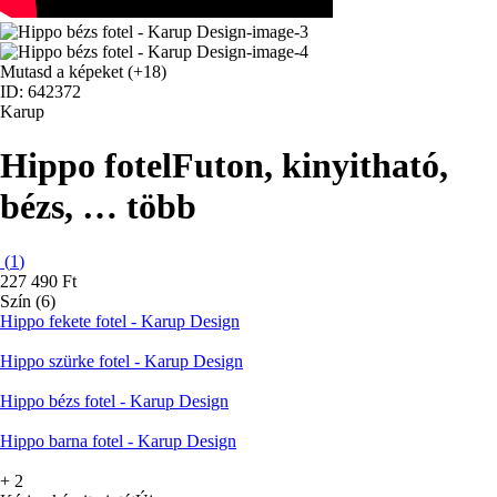
Mutasd a képeket
(+18)
ID: 642372
Karup
Hippo fotel
Futon, kinyitható,
bézs
, …
több
(
1
)
227 490 Ft
Szín (6)
Hippo fekete fotel - Karup Design
Hippo szürke fotel - Karup Design
Hippo bézs fotel - Karup Design
Hippo barna fotel - Karup Design
+
2