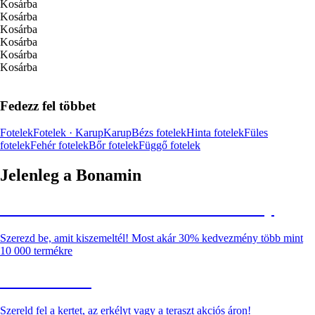
Kosárba
Kosárba
Kosárba
Kosárba
Kosárba
Kosárba
Fedezz fel többet
Fotelek
Fotelek · Karup
Karup
Bézs fotelek
Hinta fotelek
Füles
fotelek
Fehér fotelek
Bőr fotelek
Függő fotelek
Jelenleg a Bonamin
Summer Sale: Akár 30% kedvezmény
Szerezd be, amit kiszemeltél! Most akár 30% kedvezmény több mint
10 000 termékre
Kerti akciók
Szereld fel a kertet, az erkélyt vagy a teraszt akciós áron!