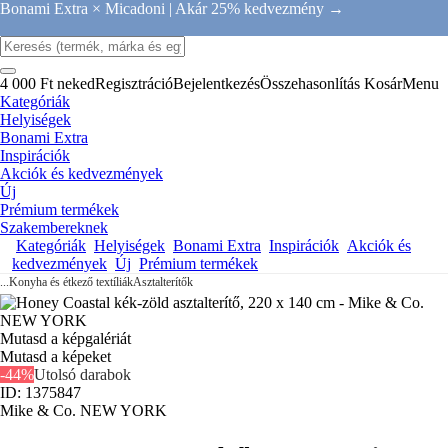
Bonami Extra × Micadoni |
Akár 25% kedvezmény →
4 000 Ft neked
Regisztráció
Bejelentkezés
Összehasonlítás
Kosár
Menu
Kategóriák
Helyiségek
Bonami Extra
Inspirációk
Akciók és kedvezmények
Új
Prémium termékek
Szakembereknek
Kategóriák
Helyiségek
Bonami Extra
Inspirációk
Akciók és
kedvezmények
Új
Prémium termékek
...
Konyha és étkező textíliák
Asztalterítők
Mutasd a képgalériát
Mutasd a képeket
-44%
Utolsó darabok
ID: 1375847
Mike & Co. NEW YORK