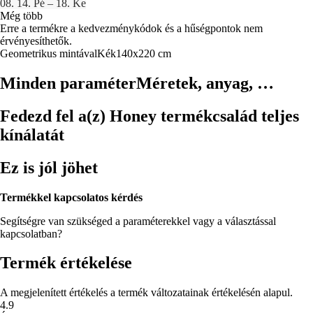
08. 14. Pé – 18. Ke
Még több
Erre a termékre a kedvezménykódok és a hűségpontok nem
érvényesíthetők.
Geometrikus mintával
Kék
140x220 cm
Minden paraméter
Méretek, anyag, …
Fedezd fel a(z) Honey termékcsalád teljes
kínálatát
Ez is jól jöhet
Termékkel kapcsolatos kérdés
Segítségre van szükséged a paraméterekkel vagy a választással
kapcsolatban?
Termék értékelése
A megjelenített értékelés a termék változatainak értékelésén alapul.
4.9