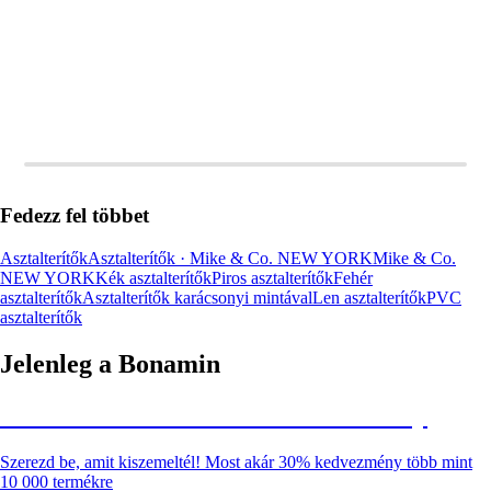
Fedezz fel többet
Asztalterítők
Asztalterítők · Mike & Co. NEW YORK
Mike & Co.
NEW YORK
Kék asztalterítők
Piros asztalterítők
Fehér
asztalterítők
Asztalterítők karácsonyi mintával
Len asztalterítők
PVC
asztalterítők
Jelenleg a Bonamin
Summer Sale: Akár 30% kedvezmény
Szerezd be, amit kiszemeltél! Most akár 30% kedvezmény több mint
10 000 termékre