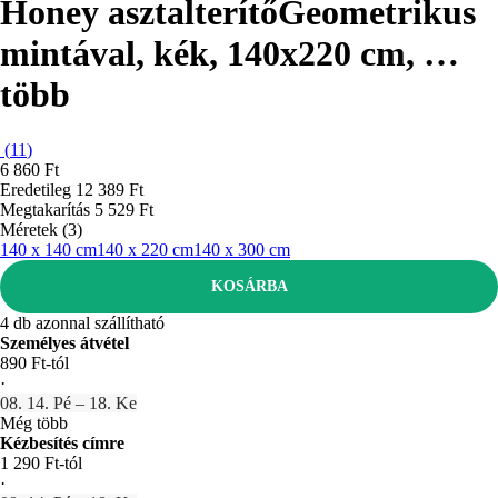
Honey asztalterítő
Geometrikus
mintával, kék, 140x220 cm
, …
több
(
11
)
6 860 Ft
Eredetileg
12 389 Ft
Megtakarítás 5 529 Ft
Méretek (3)
140 x 140 cm
140 x 220 cm
140 x 300 cm
KOSÁRBA
4 db azonnal szállítható
Személyes átvétel
890 Ft-tól
·
08. 14. Pé – 18. Ke
Még több
Kézbesítés címre
1 290 Ft-tól
·