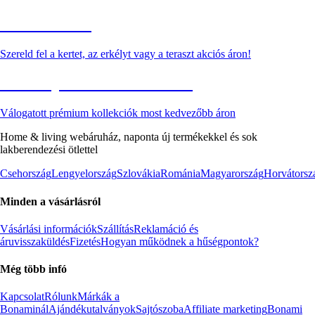
Kerti akciók
Szereld fel a kertet, az erkélyt vagy a teraszt akciós áron!
Akciós prémium termékek
Válogatott prémium kollekciók most kedvezőbb áron
Home & living webáruház, naponta új termékekkel és sok
lakberendezési ötlettel
Csehország
Lengyelország
Szlovákia
Románia
Magyarország
Horvátorsz
Minden a vásárlásról
Vásárlási információk
Szállítás
Reklamáció és
áruvisszaküldés
Fizetés
Hogyan működnek a hűségpontok?
Még több infó
Kapcsolat
Rólunk
Márkák a
Bonaminál
Ajándékutalványok
Sajtószoba
Affiliate marketing
Bonami