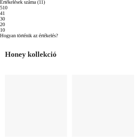
Értékelések száma
(
11
)
5
10
4
1
3
0
2
0
1
0
Hogyan történik az értékelés?
Honey kollekció