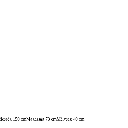
élesség 150 cm
Magasság 73 cm
Mélység 40 cm