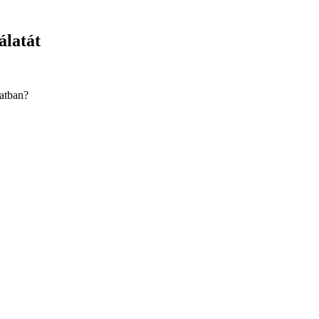
álatát
latban?