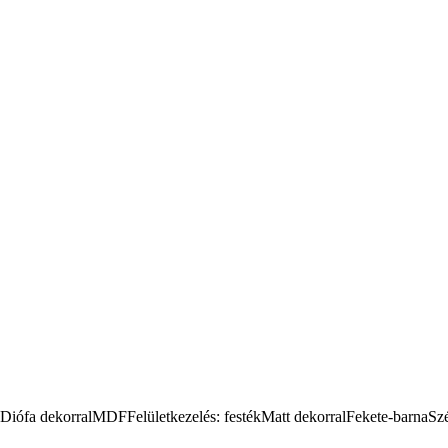
Diófa dekorral
MDF
Felületkezelés: festék
Matt dekorral
Fekete-barna
Sz