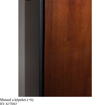
Mutasd a képeket
(+6)
ID: 627692