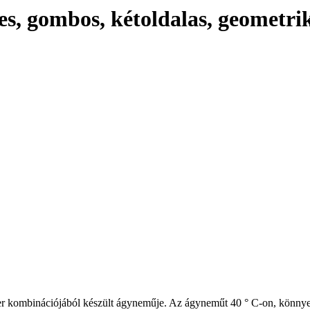
s, gombos, kétoldalas, geometri
zter kombinációjából készült ágyneműje. Az ágyneműt 40 ° C-on, könnye