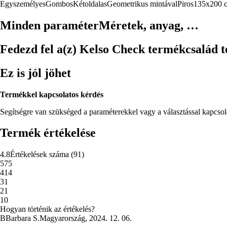
Egyszemélyes
Gombos
Kétoldalas
Geometrikus mintával
Piros
135x200 
Minden paraméter
Méretek, anyag, …
Fedezd fel a(z) Kelso Check termékcsalád te
Ez is jól jöhet
Termékkel kapcsolatos kérdés
Segítségre van szükséged a paraméterekkel vagy a választással kapcso
Termék értékelése
4.8
Értékelések száma
(
91
)
5
75
4
14
3
1
2
1
1
0
Hogyan történik az értékelés?
B
Barbara S.
Magyarország
,
2024. 12. 06.