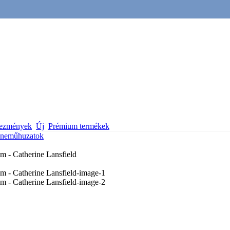
vezmények
Új
Prémium termékek
neműhuzatok