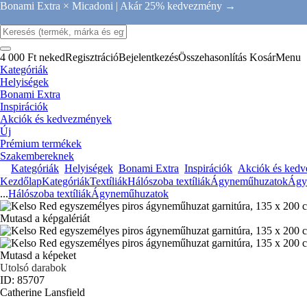
Bonami Extra × Micadoni |
Akár 25% kedvezmény →
4 000 Ft neked
Regisztráció
Bejelentkezés
Összehasonlítás
Kosár
Menu
Kategóriák
Helyiségek
Bonami Extra
Inspirációk
Akciók és kedvezmények
Új
Prémium termékek
Szakembereknek
Kategóriák
Helyiségek
Bonami Extra
Inspirációk
Akciók és ked
Kezdőlap
Kategóriák
Textíliák
Hálószoba textíliák
Ágyneműhuzatok
Ágy
...
Hálószoba textíliák
Ágyneműhuzatok
Mutasd a képgalériát
Mutasd a képeket
Utolsó darabok
ID: 85707
Catherine Lansfield