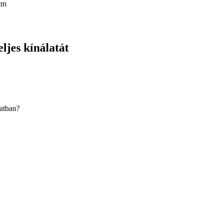
cm
ljes kínálatát
latban?