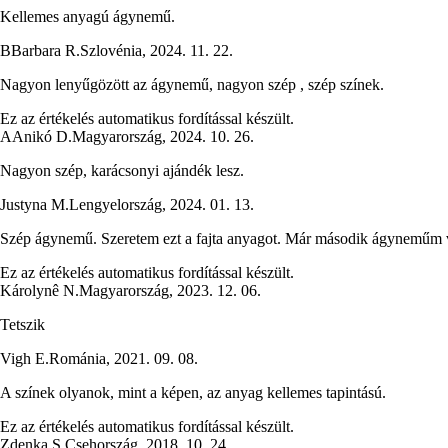
Kellemes anyagú ágynemű.
B
Barbara R.
Szlovénia
,
2024. 11. 22.
Nagyon lenyűgözött az ágynemű, nagyon szép , szép színek.
Ez az értékelés automatikus fordítással készült.
A
Anikó D.
Magyarország
,
2024. 10. 26.
Nagyon szép, karácsonyi ajándék lesz.
Justyna M.
Lengyelország
,
2024. 01. 13.
Szép ágynemű. Szeretem ezt a fajta anyagot. Már második ágyneműm va
Ez az értékelés automatikus fordítással készült.
Károlynê N.
Magyarország
,
2023. 12. 06.
Tetszik
Vigh E.
Románia
,
2021. 09. 08.
A színek olyanok, mint a képen, az anyag kellemes tapintású.
Ez az értékelés automatikus fordítással készült.
Zdenka S.
Csehország
,
2018. 10. 24.