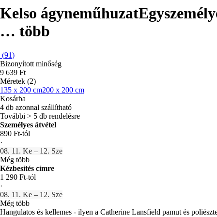
Kelso ágyneműhuzat
Egyszemélye
…
több
(
91
)
Bizonyított minőség
9 639 Ft
Méretek (2)
135 x 200 cm
200 x 200 cm
Kosárba
4 db azonnal szállítható
További > 5 db rendelésre
Személyes átvétel
890 Ft-tól
·
08. 11. Ke – 12. Sze
Még több
Kézbesítés címre
1 290 Ft-tól
·
08. 11. Ke – 12. Sze
Még több
Hangulatos és kellemes - ilyen a Catherine Lansfield pamut és poliés