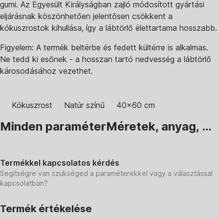
gumi. Az Egyesült Királyságban zajló módosított gyártási
eljárásnak köszönhetően jelentősen csökkent a
kókuszrostok kihullása, így a lábtörlő élettartama hosszabb.
Figyelem: A termék beltérbe és fedett kültérre is alkalmas.
Ne tedd ki esőnek - a hosszan tartó nedvesség a lábtörlő
károsodásához vezethet.
Kókuszrost
Natúr színű
40x60 cm
Minden paraméter
Méretek, anyag, …
Termékkel kapcsolatos kérdés
Segítségre van szükséged a paraméterekkel vagy a választással
kapcsolatban?
Termék értékelése