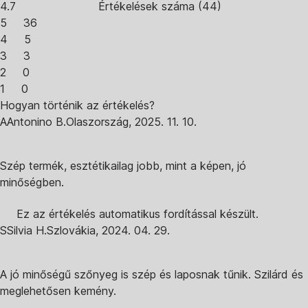
4.7
Értékelések száma
(
44
)
5
36
4
5
3
3
2
0
1
0
Hogyan történik az értékelés?
A
Antonino B.
Olaszország
,
2025. 11. 10.
Szép termék, esztétikailag jobb, mint a képen, jó
minőségben.
Ez az értékelés automatikus fordítással készült.
S
Silvia H.
Szlovákia
,
2024. 04. 29.
A jó minőségű szőnyeg is szép és laposnak tűnik. Szilárd és
meglehetősen kemény.