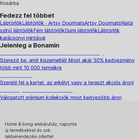
Kosárba
Fedezz fel többet
Lábtörlők
Lábtörlők · Artsy Doormats
Artsy Doormats
Natúr
színű lábtörlők
Fém lábtörlők
Gumi lábtörlők
Lábtörlők
karácsonyi mintával
Jelenleg a Bonamin
Summer Sale: Akár 30% kedvezmény
Szerezd be, amit kiszemeltél! Most akár 30% kedvezmény
több mint 10 000 termékre
Kerti akciók
Szereld fel a kertet, az erkélyt vagy a teraszt akciós áron!
Akciós prémium termékek
Válogatott prémium kollekciók most kedvezőbb áron
Home & living webáruház, naponta
új termékekkel és sok
lakberendezési ötlettel