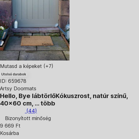
Mutasd a képeket
(+7)
Utolsó darabok
ID: 659678
Artsy Doormats
Hello, Bye lábtörlő
Kókuszrost, natúr színű,
40x60 cm
, …
több
(
44
)
Bizonyított minőség
9 669 Ft
Kosárba