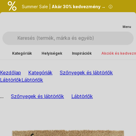
Summer Sale |
Akár 30% kedvezmény →
Menu
Kategóriák
Helyiségek
Inspirációk
Akciók és kedvez
Kezdőlap
Kategóriák
Szőnyegek és lábtörlők
Lábtörlők
Lábtörlők
...
Szőnyegek és lábtörlők
Lábtörlők