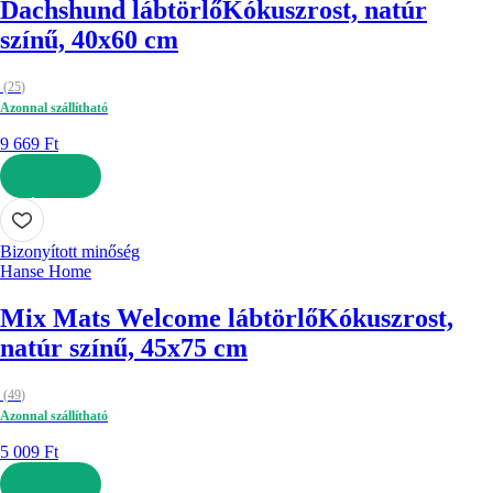
Dachshund lábtörlő
Kókuszrost, natúr
színű, 40x60 cm
(
25
)
Azonnal szállítható
9 669 Ft
KOSÁRBA
Bizonyított minőség
Hanse Home
Mix Mats Welcome lábtörlő
Kókuszrost,
natúr színű, 45x75 cm
(
49
)
Azonnal szállítható
5 009 Ft