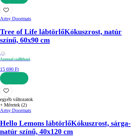
KOSÁRBA
Artsy Doormats
Tree of Life lábtörlő
Kókuszrost, natúr
színű, 60x90 cm
(
7
)
Azonnal szállítható
15 690 Ft
KOSÁRBA
egyéb változatok
+ Méretek (2)
Artsy Doormats
Hello Lemons lábtörlő
Kókuszrost, sárga-
natúr színű, 40x120 cm