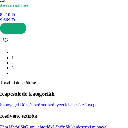
Azonnal szállítható
8 210 Ft
9 669 Ft
KOSÁRBA
1
2
3
Továbbiak betöltése
Kapcsolódó kategóriák
Szőnyegek
Bőr- és szőrme szőnyegek
Lépcsőszőnyegek
Kedvenc szűrők
Fém lábtörlők
Gumi lábtörlők
Lábtörlők karácsonyi mintával