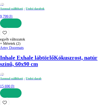
(
2
)
Azonnal szállítható
Utolsó darabok
9 799 Ft
KOSÁRBA
egyéb változatok
+ Méretek (2)
Artsy Doormats
Inhale Exhale lábtörlő
Kókuszrost, natúr
színű, 60x90 cm
(
2
)
Azonnal szállítható
Utolsó darab
15 690 Ft
KOSÁRBA