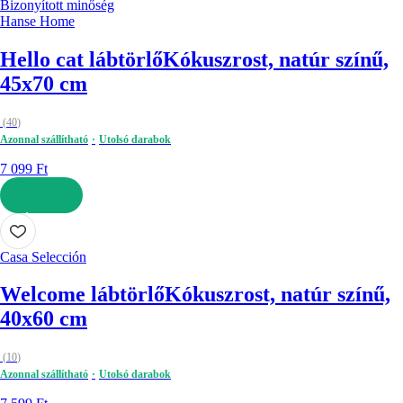
Bizonyított minőség
Hanse Home
Hello cat lábtörlő
Kókuszrost, natúr színű,
45x70 cm
(
40
)
Azonnal szállítható
Utolsó darabok
7 099 Ft
KOSÁRBA
Casa Selección
Welcome lábtörlő
Kókuszrost, natúr színű,
40x60 cm
(
10
)
Azonnal szállítható
Utolsó darabok