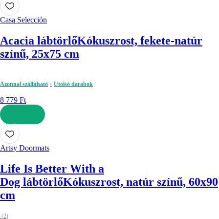
Casa Selección
Acacia lábtörlő
Kókuszrost, fekete-natúr
színű, 25x75 cm
Azonnal szállítható
Utolsó darabok
8 779 Ft
KOSÁRBA
Artsy Doormats
Life Is Better With a
Dog lábtörlő
Kókuszrost, natúr színű, 60x90
cm
(
2
)