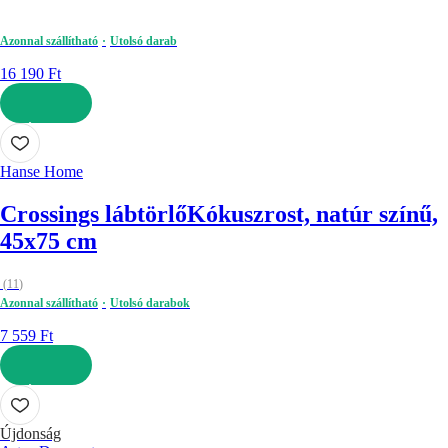
Azonnal szállítható
Utolsó darab
16 190 Ft
KOSÁRBA
Hanse Home
Crossings lábtörlő
Kókuszrost, natúr színű,
45x75 cm
(
11
)
Azonnal szállítható
Utolsó darabok
7 559 Ft
KOSÁRBA
Újdonság