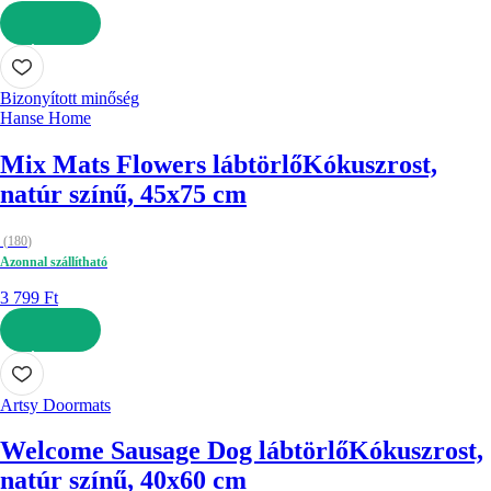
KOSÁRBA
Bizonyított minőség
Hanse Home
Mix Mats Flowers lábtörlő
Kókuszrost,
natúr színű, 45x75 cm
(
180
)
Azonnal szállítható
3 799 Ft
KOSÁRBA
Artsy Doormats
Welcome Sausage Dog lábtörlő
Kókuszrost,
natúr színű, 40x60 cm