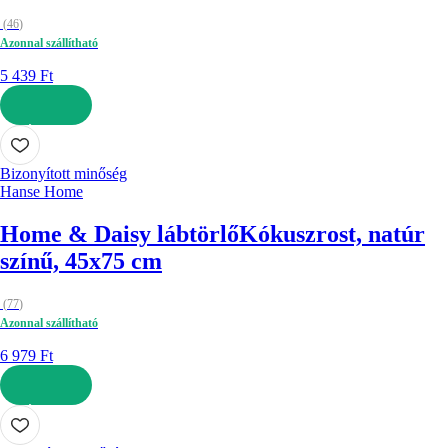
(
46
)
Azonnal szállítható
5 439 Ft
KOSÁRBA
Bizonyított minőség
Hanse Home
Home & Daisy lábtörlő
Kókuszrost, natúr
színű, 45x75 cm
(
77
)
Azonnal szállítható
6 979 Ft
KOSÁRBA