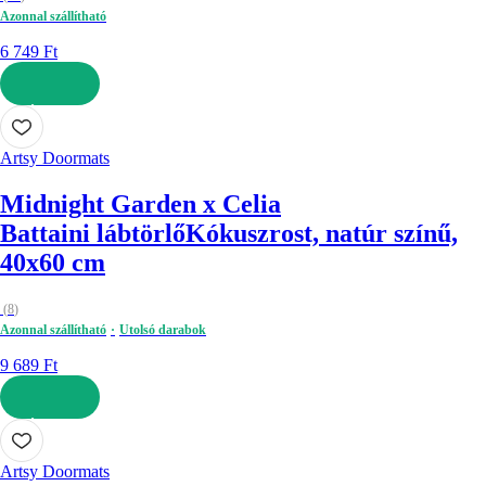
Azonnal szállítható
6 749 Ft
KOSÁRBA
Artsy Doormats
Midnight Garden x Celia
Battaini lábtörlő
Kókuszrost, natúr színű,
40x60 cm
(
8
)
Azonnal szállítható
Utolsó darabok
9 689 Ft
KOSÁRBA
Artsy Doormats