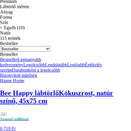
Premium
Lábtörlő mérete
Anyag
Forma
Szín
+ Egyéb (10)
Natúr
115 termék
Bestseller
Bestseller
Bestseller
Legnagyobb
kedvezmény
Legolcsóbb
Legdrágább
Legújabb
Értékelés
szerint
Darabonként a legolcsóbb
Bizonyított minőség
Hanse Home
Bee Happy lábtörlő
Kókuszrost, natúr
színű, 45x75 cm
(
61
)
Azonnal szállítható
6 719 Ft