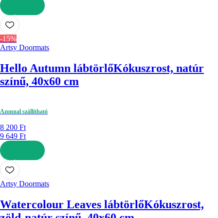
KOSÁRBA
-15%
Artsy Doormats
Hello Autumn lábtörlő
Kókuszrost, natúr
színű, 40x60 cm
Azonnal szállítható
8 200 Ft
9 649 Ft
KOSÁRBA
Artsy Doormats
Watercolour Leaves lábtörlő
Kókuszrost,
zöld-natúr színű, 40x60 cm