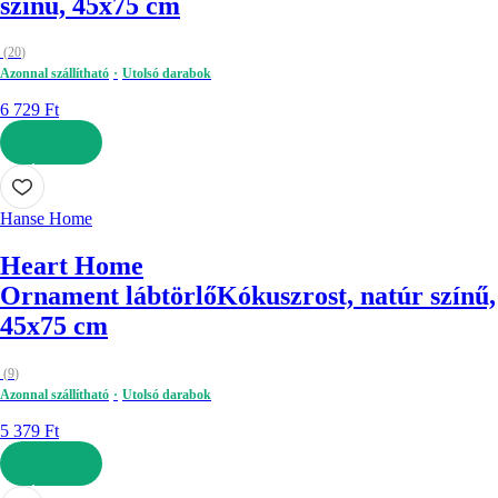
színű, 45x75 cm
(
20
)
Azonnal szállítható
Utolsó darabok
6 729 Ft
KOSÁRBA
Hanse Home
Heart Home
Ornament lábtörlő
Kókuszrost, natúr színű,
45x75 cm
(
9
)
Azonnal szállítható
Utolsó darabok
5 379 Ft
KOSÁRBA