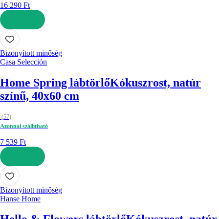
16 290 Ft
KOSÁRBA
Bizonyított minőség
Casa Selección
Home Spring lábtörlő
Kókuszrost, natúr
színű, 40x60 cm
(
57
)
Azonnal szállítható
7 539 Ft
KOSÁRBA
Bizonyított minőség
Hanse Home