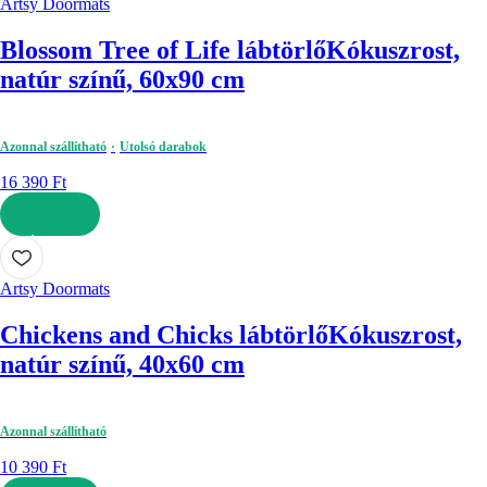
Artsy Doormats
Blossom Tree of Life lábtörlő
Kókuszrost,
natúr színű, 60x90 cm
Azonnal szállítható
Utolsó darabok
16 390 Ft
KOSÁRBA
Artsy Doormats
Chickens and Chicks lábtörlő
Kókuszrost,
natúr színű, 40x60 cm
Azonnal szállítható
10 390 Ft