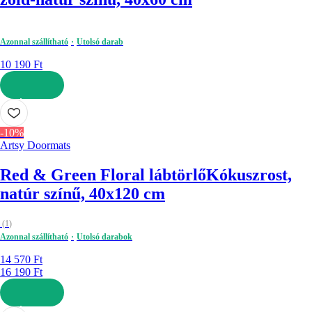
Azonnal szállítható
Utolsó darab
10 190 Ft
KOSÁRBA
-10%
Artsy Doormats
Red & Green Floral lábtörlő
Kókuszrost,
natúr színű, 40x120 cm
(
1
)
Azonnal szállítható
Utolsó darabok
14 570 Ft
16 190 Ft
KOSÁRBA