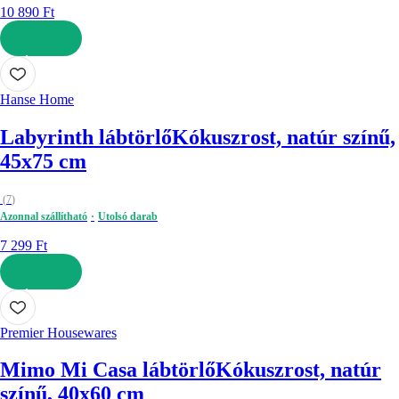
10 890 Ft
KOSÁRBA
Hanse Home
Labyrinth lábtörlő
Kókuszrost, natúr színű,
45x75 cm
(
7
)
Azonnal szállítható
Utolsó darab
7 299 Ft
KOSÁRBA
Premier Housewares
Mimo Mi Casa lábtörlő
Kókuszrost, natúr
színű, 40x60 cm