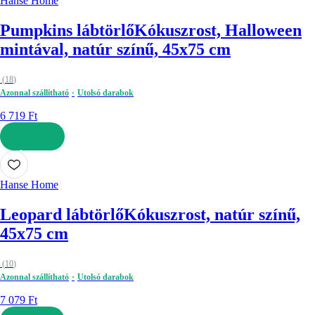
Hanse Home
Pumpkins lábtörlő
Kókuszrost, Halloween
mintával, natúr színű, 45x75 cm
(
18
)
Azonnal szállítható
Utolsó darabok
6 719 Ft
KOSÁRBA
Hanse Home
Leopard lábtörlő
Kókuszrost, natúr színű,
45x75 cm
(
10
)
Azonnal szállítható
Utolsó darabok
7 079 Ft