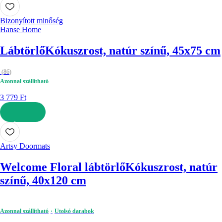
KOSÁRBA
Bizonyított minőség
Hanse Home
Lábtörlő
Kókuszrost, natúr színű, 45x75 cm
(
86
)
Azonnal szállítható
3 779 Ft
KOSÁRBA
Artsy Doormats
Welcome Floral lábtörlő
Kókuszrost, natúr
színű, 40x120 cm
Azonnal szállítható
Utolsó darabok