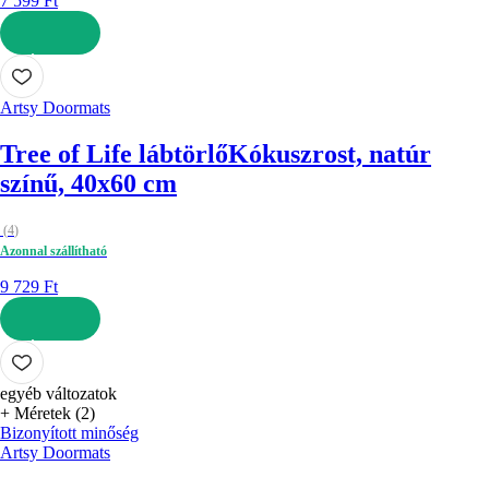
7 599 Ft
KOSÁRBA
Artsy Doormats
Tree of Life lábtörlő
Kókuszrost, natúr
színű, 40x60 cm
(
4
)
Azonnal szállítható
9 729 Ft
KOSÁRBA
egyéb változatok
+ Méretek (2)
Bizonyított minőség
Artsy Doormats