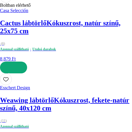
Boltban elérhető
Casa Selección
Cactus lábtörlő
Kókuszrost, natúr színű,
25x75 cm
(
6
)
Azonnal szállítható
Utolsó darabok
8 879 Ft
KOSÁRBA
Esschert Design
Weawing lábtörlő
Kókuszrost, fekete-natúr
színű, 40x120 cm
(
11
)
Azonnal szállítható