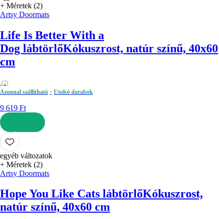
+ Méretek (2)
Artsy Doormats
Life Is Better With a
Dog lábtörlő
Kókuszrost, natúr színű, 40x60
cm
(
2
)
Azonnal szállítható
Utolsó darabok
9 619 Ft
KOSÁRBA
egyéb változatok
+ Méretek (2)
Artsy Doormats
Hope You Like Cats lábtörlő
Kókuszrost,
natúr színű, 40x60 cm