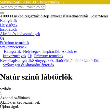
Summer Sale |
Akár 30% kedvezmény →
4 000 Ft neked
Regisztráció
Bejelentkezés
Összehasonlítás
Kosár
Menu
Kategóriák
Helyiségek
Inspirációk
Akciók és kedvezmények
Új
Prémium termékek
Szakembereknek
Kategóriák
Helyiségek
Inspirációk
Akciók és
kedvezmények
Új
Prémium termékek
Kezdőlap
Kategóriák
Szőnyegek és lábtörlők
Lábtörlők
Lábtörlők
...
Szőnyegek és lábtörlők
Lábtörlők
Natúr színű lábtörlők
Szűrők
1
Azonnal szállítható
Akciók és kedvezmények
Újdonságok