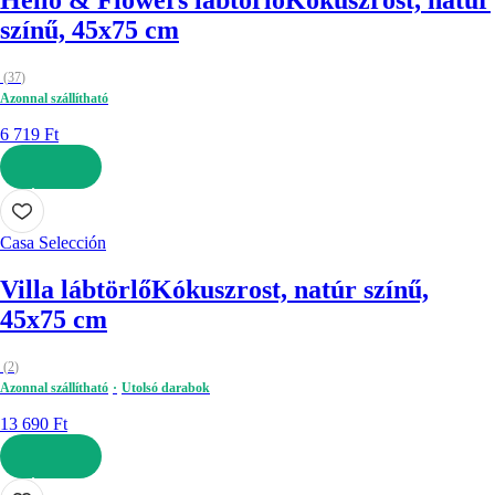
Hello & Flowers lábtörlő
Kókuszrost, natúr
színű, 45x75 cm
(
37
)
Azonnal szállítható
6 719 Ft
KOSÁRBA
Casa Selección
Villa lábtörlő
Kókuszrost, natúr színű,
45x75 cm
(
2
)
Azonnal szállítható
Utolsó darabok
13 690 Ft
KOSÁRBA