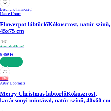
Bizonyított minőség
Hanse Home
Flowerpot lábtörlő
Kókuszrost, natúr színű,
45x75 cm
(
142
)
Azonnal szállítható
6 469 Ft
KOSÁRBA
-15%
Artsy Doormats
Merry Christmas lábtörlő
Kókuszrost,
karácsonyi mintával, natúr színű, 40x60 cm
(
3
)