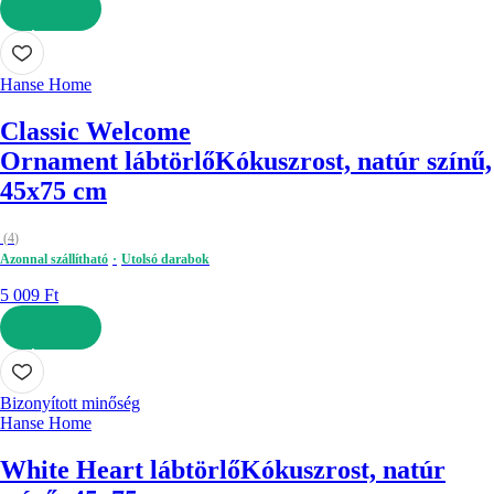
KOSÁRBA
Hanse Home
Classic Welcome
Ornament lábtörlő
Kókuszrost, natúr színű,
45x75 cm
(
4
)
Azonnal szállítható
Utolsó darabok
5 009 Ft
KOSÁRBA
Bizonyított minőség
Hanse Home
White Heart lábtörlő
Kókuszrost, natúr