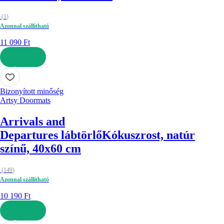
(
1
)
Azonnal szállítható
11 090 Ft
KOSÁRBA
Bizonyított minőség
Artsy Doormats
Arrivals and
Departures lábtörlő
Kókuszrost, natúr
színű, 40x60 cm
(
149
)
Azonnal szállítható
10 190 Ft