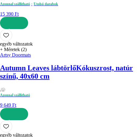
Azonnal szállítható
Utolsó darabok
15 390 Ft
KOSÁRBA
egyéb változatok
+ Méretek (2)
Artsy Doormats
Autumn Leaves lábtörlő
Kókuszrost, natúr
színű, 40x60 cm
(
6
)
Azonnal szállítható
9 649 Ft
KOSÁRBA
egyéb változatok