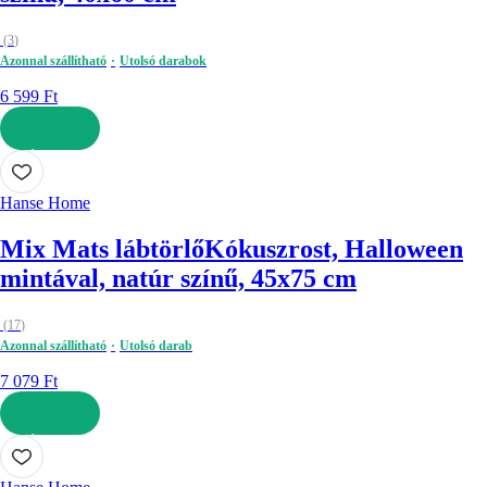
(
3
)
Azonnal szállítható
Utolsó darabok
6 599 Ft
KOSÁRBA
Hanse Home
Mix Mats lábtörlő
Kókuszrost, Halloween
mintával, natúr színű, 45x75 cm
(
17
)
Azonnal szállítható
Utolsó darab
7 079 Ft
KOSÁRBA