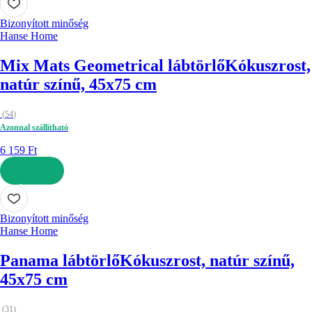
Bizonyított minőség
Hanse Home
Mix Mats Geometrical lábtörlő
Kókuszrost,
natúr színű, 45x75 cm
(
54
)
Azonnal szállítható
6 159 Ft
KOSÁRBA
Bizonyított minőség
Hanse Home
Panama lábtörlő
Kókuszrost, natúr színű,
45x75 cm
(
31
)