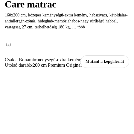
Care matrac
160x200 cm, közepes keménységű-extra kemény, habszivacs, kétoldalas-
antiallergén-zónás, hideghab-memóriahabos-nagy sűrűségű habbal,
vastagság 27 cm, terhelhetőség 180 kg
, …
több
(
2
)
Csak a Bonamin
Mutasd a képgalériát
Utolsó darab