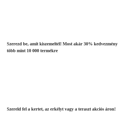
Summer Sale:
Akár 30%
kedvezmény
Szerezd be, amit kiszemeltél! Most akár 30% kedvezmény
több mint 10 000 termékre
Kerti akciók
Szereld fel a kertet, az erkélyt vagy a teraszt akciós áron!
Akciós prémium