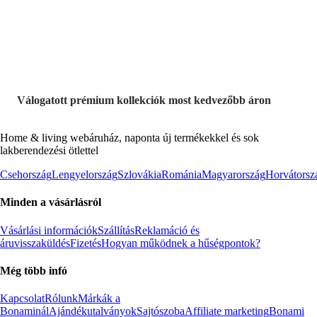
termékek
Válogatott prémium kollekciók most kedvezőbb áron
Home & living webáruház, naponta új termékekkel és sok
lakberendezési ötlettel
Csehország
Lengyelország
Szlovákia
Románia
Magyarország
Horvátorsz
Minden a vásárlásról
Vásárlási információk
Szállítás
Reklamáció és
áruvisszaküldés
Fizetés
Hogyan működnek a hűségpontok?
Még több infó
Kapcsolat
Rólunk
Márkák a
Bonaminál
Ajándékutalványok
Sajtószoba
Affiliate marketing
Bonami