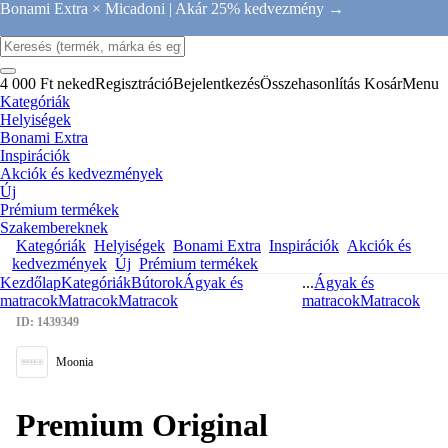
Bonami Extra × Micadoni |
Akár 25% kedvezmény →
4 000 Ft neked
Regisztráció
Bejelentkezés
Összehasonlítás
Kosár
Menu
Kategóriák
Helyiségek
Bonami Extra
Inspirációk
Akciók és kedvezmények
Új
Prémium termékek
Szakembereknek
Kategóriák
Helyiségek
Bonami Extra
Inspirációk
Akciók és
kedvezmények
Új
Prémium termékek
Kezdőlap
Kategóriák
Bútorok
Ágyak és
...
Ágyak és
matracok
Matracok
Matracok
matracok
Matracok
ID: 1439349
Moonia
Premium Original