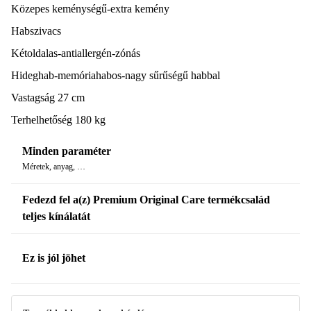
Közepes keménységű-extra kemény
puha szálakkal.
Habszivacs
Adatok:
Kétoldalas-antiallergén-zónás
Vastagság +/- 27 cm
Hideghab-memóriahabos-nagy sűrűségű habbal
Viscolastic + Viscosoft Foam + BioTherm: 4 cm
9 Pihenő zóna
Vastagság 27 cm
Terhelhetőség 180 kg
A matrachuzat fertőtlenített, gomba-, és atkaellenálló, és
antibakteriális rendszerrel rendelkezik. A matrac megerősített
Minden paraméter
kerülettel, speciális biztonsági varratokkal is rendelkezik a jobb
Méretek, anyag, …
tömörség érdekében, valamint anatómiai és ergonomikus
AirSense rendszerrel, ezenkívül kényelmes és alkalmazkodó
Fedezd fel a(z) Premium Original Care termékcsalád
Strech 3D szövettel és deréktámasszal is.
teljes kínálatát
A matrac antiallergén, antisztatikus, elektrobiológiai és anatómiai
Ez is jól jöhet
anyagú, kiváló szellőzésű, nem tartja vissza a nedvességet és nem
deformálódik, terheléstől függetlenül alkalmazkodik.