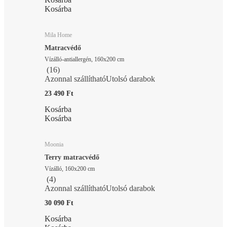
Kosárba
Mila Home
Matracvédő
Vízálló-antiallergén, 160x200 cm
(
16
)
Azonnal szállítható
Utolsó darabok
23 490 Ft
Kosárba
Kosárba
Moonia
Terry matracvédő
Vízálló, 160x200 cm
(
4
)
Azonnal szállítható
Utolsó darabok
30 090 Ft
Kosárba