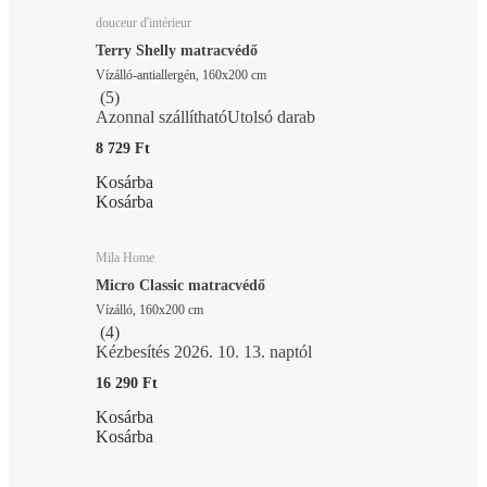
douceur d'intérieur
Terry Shelly matracvédő
Vízálló-antiallergén, 160x200 cm
(
5
)
Azonnal szállítható
Utolsó darab
8 729 Ft
Kosárba
Kosárba
Mila Home
Micro Classic matracvédő
Vízálló, 160x200 cm
(
4
)
Kézbesítés 2026. 10. 13. naptól
16 290 Ft
Kosárba
Kosárba