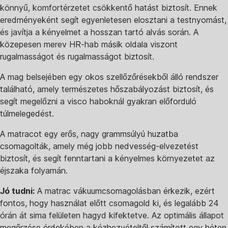
könnyű, komfortérzetet csökkentő hatást biztosít. Ennek
eredményeként segít egyenletesen elosztani a testnyomást,
és javítja a kényelmet a hosszan tartó alvás során. A
közepesen merev HR-hab másik oldala viszont
rugalmasságot és rugalmasságot biztosít.
A mag belsejében egy okos szellőzőrésekből álló rendszer
található, amely természetes hőszabályozást biztosít, és
segít megelőzni a visco haboknál gyakran előforduló
túlmelegedést.
A matracot egy erős, nagy grammsúlyú huzatba
csomagolták, amely még jobb nedvesség-elvezetést
biztosít, és segít fenntartani a kényelmes környezetet az
éjszaka folyamán.
Jó tudni:
A matrac vákuumcsomagolásban érkezik, ezért
fontos, hogy használat előtt csomagold ki, és legalább 24
órán át sima felületen hagyd kifektetve. Az optimális állapot
megőrzése érdekében a kézhezvételtől számított egy héten