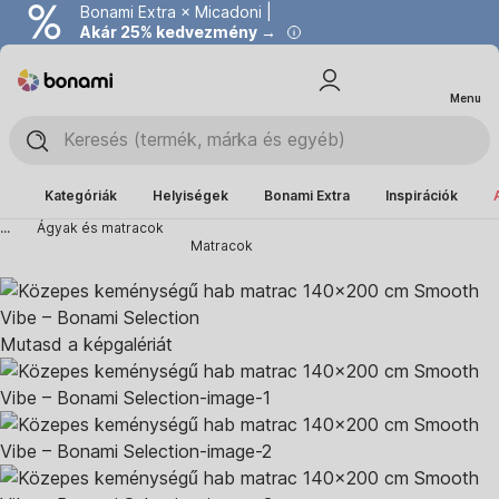
Bonami Extra × Micadoni |
Akár 25% kedvezmény →
Menu
Kategóriák
Helyiségek
Bonami Extra
Inspirációk
...
Ágyak és matracok
Matracok
Mutasd a képgalériát