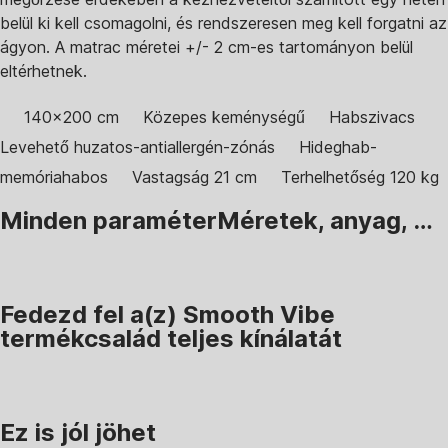
belül ki kell csomagolni, és rendszeresen meg kell forgatni az
ágyon. A matrac méretei +/- 2 cm-es tartományon belül
eltérhetnek.
140x200 cm
Közepes keménységű
Habszivacs
Levehető huzatos-antiallergén-zónás
Hideghab-
memóriahabos
Vastagság 21 cm
Terhelhetőség 120 kg
Minden paraméter
Méretek, anyag, …
Fedezd fel a(z) Smooth Vibe
termékcsalád teljes kínálatát
Ez is jól jöhet