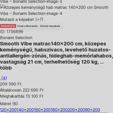
Mutasd a képeket
(+7)
Kedvező ár
Csak a Bonamin
Utolsó darabok
ID: 1756896
Bonami Selection
Smooth Vibe matrac
140x200 cm, közepes
keménységű, habszivacs, levehető huzatos-
antiallergén-zónás, hideghab-memóriahabos,
vastagság 21 cm, terhelhetőség 120 kg
, …
több
(
4
)
209 590 Ft
Általánosan 222 690 Ft
Megtakarítás 13 100 Ft
Méret (6)
120x200
140x200
160x200
180x200
200x200
90x200