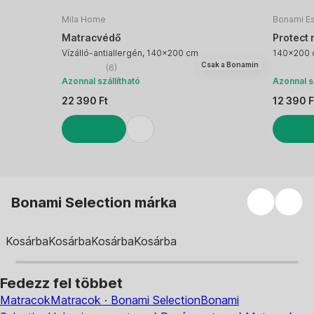
Mila Home
Bonami Es
Matracvédő
Protect
Vízálló-antiallergén, 140x200 cm
140x200
Csak a Bonamin
(
6
)
Azonnal szállítható
Azonnal sz
22 390 Ft
12 390 F
KOSÁRBA
KOSÁRB
Bonami Selection márka
Kosárba
Kosárba
Kosárba
Kosárba
Fedezz fel többet
Matracok
Matracok · Bonami Selection
Bonami