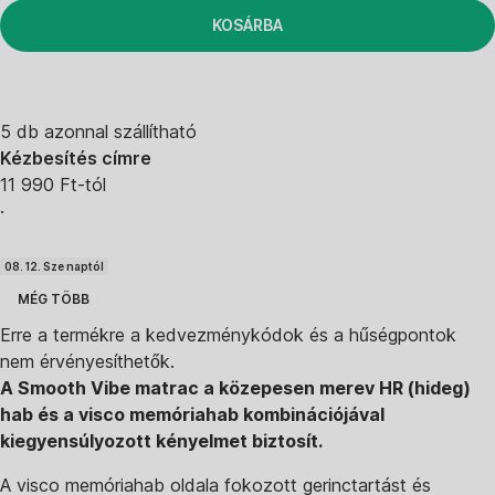
KOSÁRBA
5 db azonnal szállítható
Kézbesítés címre
11 990 Ft-tól
·
08. 12. Sze naptól
MÉG TÖBB
Erre a termékre a kedvezménykódok és a hűségpontok
nem érvényesíthetők.
A Smooth Vibe matrac a közepesen merev HR (hideg)
hab és a visco memóriahab kombinációjával
kiegyensúlyozott kényelmet biztosít.
A visco memóriahab oldala fokozott gerinctartást és