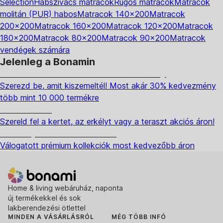
Selection
Habszivacs matracok
Rugós matracok
Matracok
molitán (PUR) habos
Matracok 140x200
Matracok
200x200
Matracok 160x200
Matracok 120x200
Matracok
180x200
Matracok 80x200
Matracok 90x200
Matracok
vendégek számára
Jelenleg a Bonamin
Summer Sale: Akár 30% kedvezmény
Szerezd be, amit kiszemeltél! Most akár 30% kedvezmény
több mint 10 000 termékre
Kerti akciók
Szereld fel a kertet, az erkélyt vagy a teraszt akciós áron!
Akciós prémium termékek
Válogatott prémium kollekciók most kedvezőbb áron
Home & living webáruház, naponta
új termékekkel és sok
lakberendezési ötlettel
MINDEN A VÁSÁRLÁSRÓL
MÉG TÖBB INFÓ