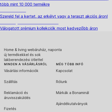
több mint 10 000 termékre
Kerti akciók
Szereld fel a kertet, az erkélyt vagy a teraszt akciós áron!
Akciós prémium termékek
Válogatott prémium kollekciók most kedvezőbb áron
Home & living webáruház, naponta
új termékekkel és sok
lakberendezési ötlettel
MINDEN A VÁSÁRLÁSRÓL
MÉG TÖBB INFÓ
Vásárlási információk
Kapcsolat
Szállítás
Rólunk
Reklamáció és
Márkák a Bonaminál
áruvisszaküldés
Ajándékutalványok
Fizetés