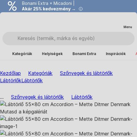
Bonami Extra × Micadoni |
Akár 25% kedvezmény →
Menu
Kategóriák
Helyiségek
Bonami Extra
Inspirációk
Kezdőlap
Kategóriák
Szőnyegek és lábtörlők
Lábtörlők
Lábtörlők
...
Szőnyegek és lábtörlők
Lábtörlők
Mutasd a képgalériát