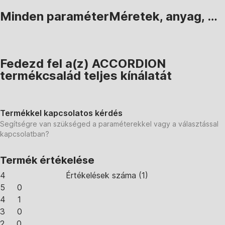
Minden paraméter
Méretek, anyag, …
Fedezd fel a(z) ACCORDION
termékcsalád teljes kínálatát
Termékkel kapcsolatos kérdés
Segítségre van szükséged a paraméterekkel vagy a választással
kapcsolatban?
Termék értékelése
4
Értékelések száma
(
1
)
5
0
4
1
3
0
2
0