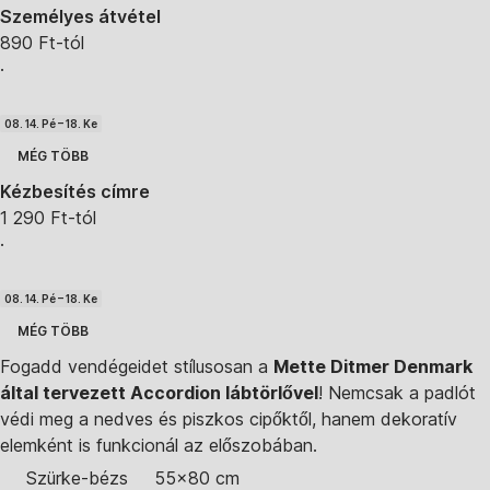
Személyes átvétel
890 Ft-tól
·
08. 14. Pé – 18. Ke
MÉG TÖBB
Kézbesítés címre
1 290 Ft-tól
·
08. 14. Pé – 18. Ke
MÉG TÖBB
Fogadd vendégeidet stílusosan a
Mette Ditmer Denmark
által tervezett Accordion lábtörlővel
! Nemcsak a padlót
védi meg a nedves és piszkos cipőktől, hanem dekoratív
elemként is funkcionál az előszobában.
Szürke-bézs
55x80 cm