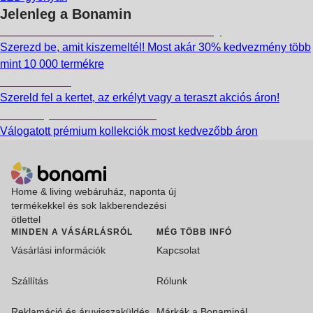
Jelenleg a Bonamin
Summer Sale: Akár 30% kedvezmény
Szerezd be, amit kiszemeltél! Most akár 30% kedvezmény több
mint 10 000 termékre
Kerti akciók
Szereld fel a kertet, az erkélyt vagy a teraszt akciós áron!
Akciós prémium termékek
Válogatott prémium kollekciók most kedvezőbb áron
Home & living webáruház, naponta új
termékekkel és sok lakberendezési
ötlettel
MINDEN A VÁSÁRLÁSRÓL
MÉG TÖBB INFÓ
Vásárlási információk
Kapcsolat
Szállítás
Rólunk
Reklamáció és áruvisszaküldés
Márkák a Bonaminál