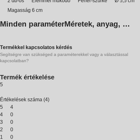
2 db-os
Elemmel működő
Fehér-szürke
Ø 5,5 cm
Magasság 6 cm
Minden paraméter
Méretek, anyag, …
Termékkel kapcsolatos kérdés
Segítségre van szükséged a paraméterekkel vagy a választással
kapcsolatban?
Termék értékelése
5
Értékelések száma
(
4
)
5
4
4
0
3
0
2
0
1
0