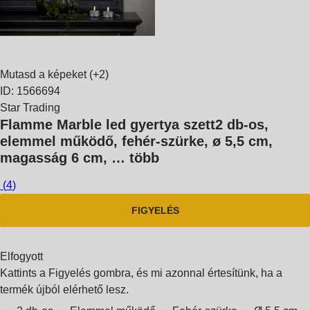
Mutasd a képeket
(+2)
ID: 1566694
Star Trading
Flamme Marble led gyertya szett
2 db-os,
elemmel működő, fehér-szürke, ø 5,5 cm,
magasság 6 cm
, …
több
(
4
)
FIGYELÉS
Elfogyott
Kattints a Figyelés gombra, és mi azonnal értesítünk, ha a
termék újból elérhető lesz.