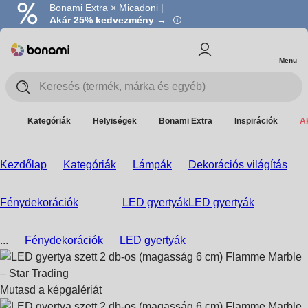
Bonami Extra × Micadoni |
Akár 25% kedvezmény →
Menu
Kategóriák
Helyiségek
Bonami Extra
Inspirációk
A
Kezdőlap
Kategóriák
Lámpák
Dekorációs világítás
Fénydekorációk
LED gyertyák
LED gyertyák
...
Fénydekorációk
LED gyertyák
Mutasd a képgalériát