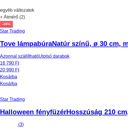
egyéb változatok
+ Átmérő (2)
-20%
Star Trading
Tove lámpabúra
Natúr színű, ø 30 cm,
Azonnal szállítható
Utolsó darabok
16 790 Ft
20 990 Ft
Kosárba
Kosárba
Star Trading
Halloween fényfüzér
Hosszúság 210 cm,
(
3
)