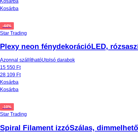
Kosárba
Kosárba
-44%
Star Trading
Plexy neon fénydekoráció
LED, rózsasz
Azonnal szállítható
Utolsó darabok
15 550 Ft
28 109 Ft
Kosárba
Kosárba
-10%
Star Trading
Spiral Filament izzó
Szálas, dimmelhető,