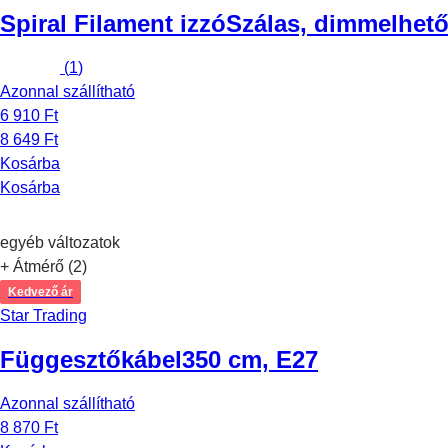
Spiral Filament izzó
Szálas, dimmelhető,
(
1
)
Azonnal szállítható
6 910 Ft
8 649 Ft
Kosárba
Kosárba
egyéb változatok
+ Átmérő (2)
Kedvező ár
Star Trading
Függesztőkábel
350 cm, E27
Azonnal szállítható
8 870 Ft