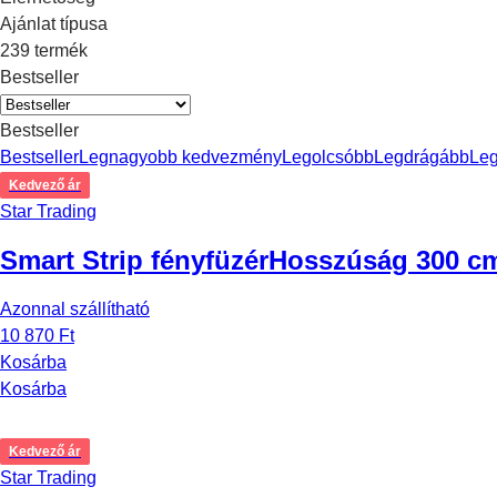
Ajánlat típusa
239 termék
Bestseller
Bestseller
Bestseller
Legnagyobb kedvezmény
Legolcsóbb
Legdrágább
Le
Kedvező ár
Star Trading
Smart Strip fényfüzér
Hosszúság 300 cm
Azonnal szállítható
10 870 Ft
Kosárba
Kosárba
Kedvező ár
Star Trading