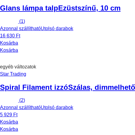
Glans lámpa talp
Ezüstszínű, 10 cm
(
1
)
Azonnal szállítható
Utolsó darabok
16 630 Ft
Kosárba
Kosárba
egyéb változatok
Star Trading
Spiral Filament izzó
Szálas, dimmelhető,
(
2
)
Azonnal szállítható
Utolsó darabok
5 929 Ft
Kosárba
Kosárba