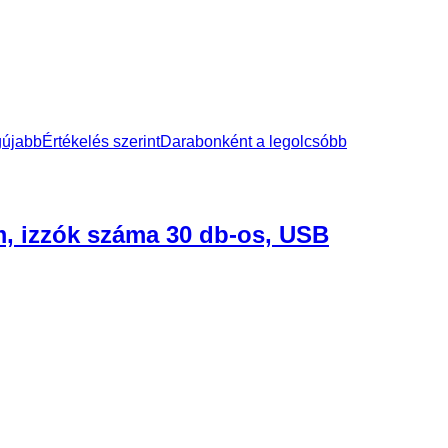
gújabb
Értékelés szerint
Darabonként a legolcsóbb
, izzók száma 30 db-os, USB