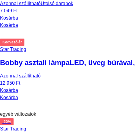
Azonnal szállítható
Utolsó darabok
7 049 Ft
Kosárba
Kosárba
Kedvező ár
Star Trading
Bobby asztali lámpa
LED, üveg búrával
Azonnal szállítható
12 950 Ft
Kosárba
Kosárba
egyéb változatok
-20%
Star Trading