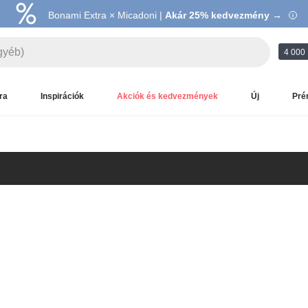
Bonami Extra × Micadoni |
Akár 25% kedvezmény →
4 000 
ra
Inspirációk
Akciók és kedvezmények
Új
Pré