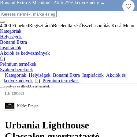
Bonami Extra × Micadoni |
Akár 25% kedvezmény →
4 000 Ft neked
Regisztráció
Bejelentkezés
Összehasonlítás
Kosár
Menu
Kategóriák
Helyiségek
Bonami Extra
Inspirációk
Akciók és kedvezmények
Új
Prémium termékek
Szakembereknek
Kategóriák
Helyiségek
Bonami Extra
Inspirációk
Akciók és
kedvezmények
Új
Prémium termékek
...
Gyertyák és illatok
Gyertyatartók
ID: 1395003
Kähler Design
Urbania Lighthouse
Glassalen gyertyatartó