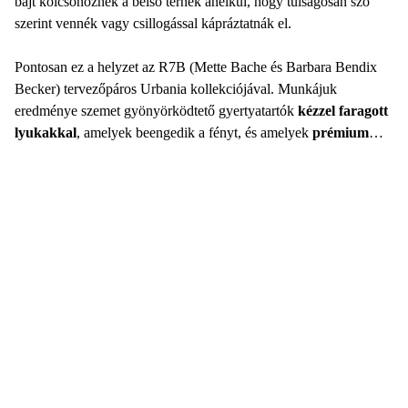
bájt kölcsönöznek a belső térnek anélkül, hogy túlságosan szó
szerint vennék vagy csillogással kápráztatnák el.
Pontosan ez a helyzet az R7B (Mette Bache és Barbara Bendix
Becker) tervezőpáros Urbania kollekciójával. Munkájuk
eredménye szemet gyönyörködtető gyertyatartók
kézzel faragott
lyukakkal
, amelyek beengedik a fényt, és amelyek
prémium
kerámiából
készülnek.