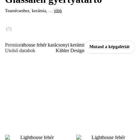
Teamécseshez, kerámia
, …
több
(
7
)
Premium
Mutasd a képgalériát
Utolsó darabok