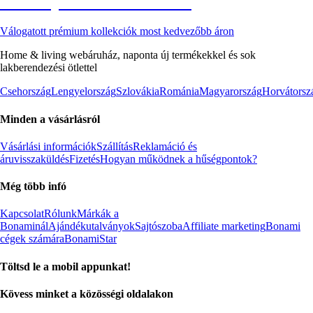
Akciós prémium termékek
Válogatott prémium kollekciók most kedvezőbb áron
Home & living webáruház, naponta új termékekkel és sok
lakberendezési ötlettel
Csehország
Lengyelország
Szlovákia
Románia
Magyarország
Horvátorsz
Minden a vásárlásról
Vásárlási információk
Szállítás
Reklamáció és
áruvisszaküldés
Fizetés
Hogyan működnek a hűségpontok?
Még több infó
Kapcsolat
Rólunk
Márkák a
Bonaminál
Ajándékutalványok
Sajtószoba
Affiliate marketing
Bonami
cégek számára
BonamiStar
Töltsd le a mobil appunkat!
Kövess minket a közösségi oldalakon