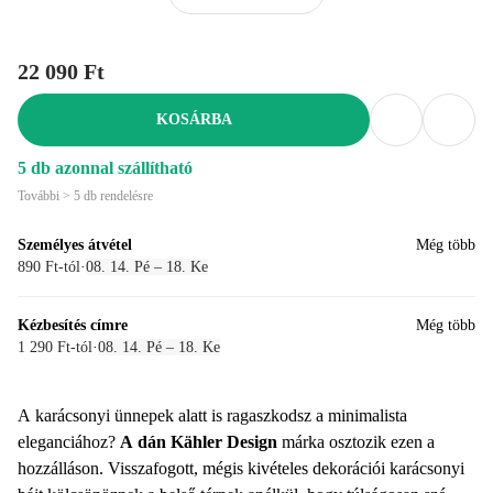
22 090 Ft
KOSÁRBA
5 db azonnal szállítható
További > 5 db rendelésre
Személyes átvétel
Még több
890 Ft-tól
·
08. 14. Pé – 18. Ke
Kézbesítés címre
Még több
1 290 Ft-tól
·
08. 14. Pé – 18. Ke
A karácsonyi ünnepek alatt is ragaszkodsz a minimalista
eleganciához?
A dán Kähler Design
márka osztozik ezen a
hozzálláson. Visszafogott, mégis kivételes dekorációi karácsonyi