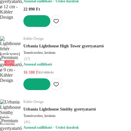
Azonnal szállítható
Utolsó darabok
22 090 Ft
KOSÁRBA
Kähler Design
Urbania Lighthouse High Tower gyertyatartó
Teamécseshez, kerámia
Premium
(
17
)
-10%
Azonnal szállítható
16 100 Ft
17 890 Ft
KOSÁRBA
Kähler Design
Urbania Lighthouse Smithy gyertyatartó
Teamécseshez, kerámia
Premium
(
41
)
Azonnal szállítható
Utolsó darabok