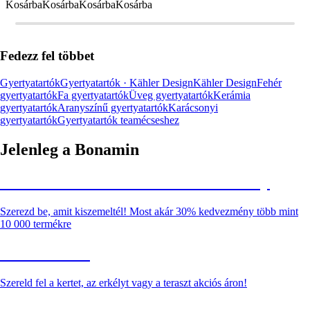
Kosárba
Kosárba
Kosárba
Kosárba
Fedezz fel többet
Gyertyatartók
Gyertyatartók · Kähler Design
Kähler Design
Fehér
gyertyatartók
Fa gyertyatartók
Üveg gyertyatartók
Kerámia
gyertyatartók
Aranyszínű gyertyatartók
Karácsonyi
gyertyatartók
Gyertyatartók teamécseshez
Jelenleg a Bonamin
Summer Sale: Akár 30% kedvezmény
Szerezd be, amit kiszemeltél! Most akár 30% kedvezmény több mint
10 000 termékre
Kerti akciók
Szereld fel a kertet, az erkélyt vagy a teraszt akciós áron!