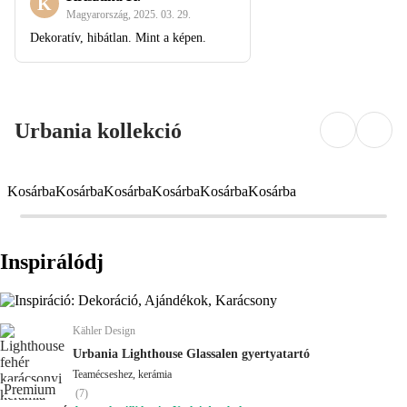
K
Magyarország
,
2025. 03. 29.
Dekoratív, hibátlan. Mint a képen.
Urbania kollekció
Kosárba
Kosárba
Kosárba
Kosárba
Kosárba
Kosárba
Inspirálódj
Kähler Design
Urbania Lighthouse Glassalen gyertyatartó
Teamécseshez, kerámia
Premium
(
7
)