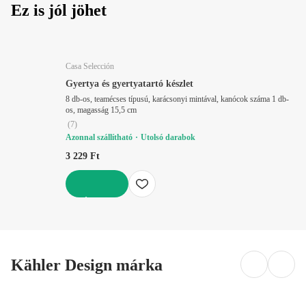
Ez is jól jöhet
Casa Selección
Gyertya és gyertyatartó készlet
8 db-os, teamécses típusú, karácsonyi mintával, kanócok száma 1 db-
os, magasság 15,5 cm
(
7
)
Azonnal szállítható
Utolsó darabok
3 229 Ft
KOSÁRBA
Kähler Design márka