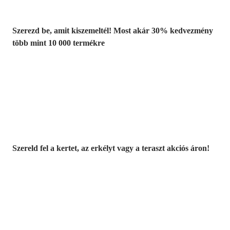
Szerezd be, amit kiszemeltél! Most akár 30% kedvezmény
több mint 10 000 termékre
Kerti akciók
Szereld fel a kertet, az erkélyt vagy a teraszt akciós áron!
Akciós prémium
termékek