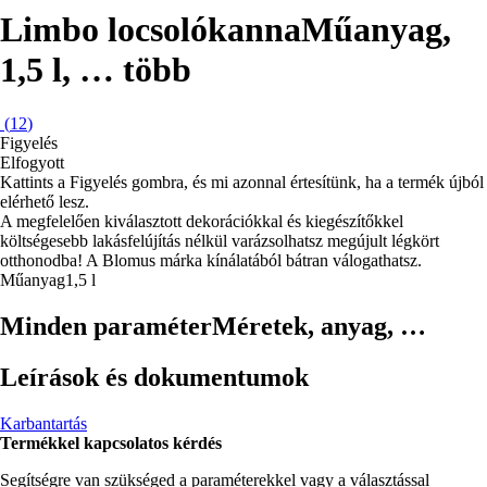
Limbo locsolókanna
Műanyag,
1,5 l
, …
több
(
12
)
Figyelés
Elfogyott
Kattints a Figyelés gombra, és mi azonnal értesítünk, ha a termék újból
elérhető lesz.
A megfelelően kiválasztott dekorációkkal és kiegészítőkkel
költségesebb lakásfelújítás nélkül varázsolhatsz megújult légkört
otthonodba! A Blomus márka kínálatából bátran válogathatsz.
Műanyag
1,5 l
Minden paraméter
Méretek, anyag, …
Leírások és dokumentumok
Karbantartás
Termékkel kapcsolatos kérdés
Segítségre van szükséged a paraméterekkel vagy a választással