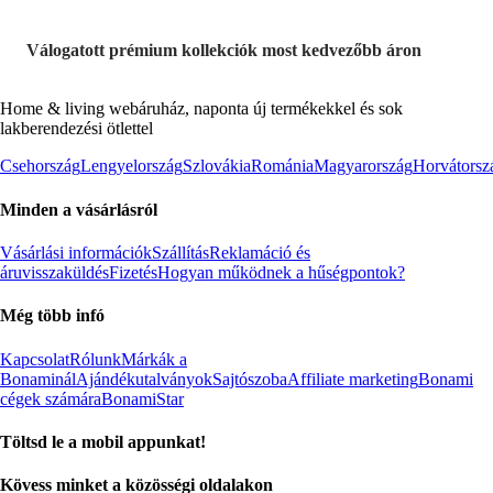
Válogatott prémium kollekciók most kedvezőbb áron
Home & living webáruház, naponta új termékekkel és sok
lakberendezési ötlettel
Csehország
Lengyelország
Szlovákia
Románia
Magyarország
Horvátorsz
Minden a vásárlásról
Vásárlási információk
Szállítás
Reklamáció és
áruvisszaküldés
Fizetés
Hogyan működnek a hűségpontok?
Még több infó
Kapcsolat
Rólunk
Márkák a
Bonaminál
Ajándékutalványok
Sajtószoba
Affiliate marketing
Bonami
cégek számára
BonamiStar
Töltsd le a mobil appunkat!
Kövess minket a közösségi oldalakon