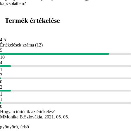
kapcsolatban?
Termék értékelése
4.5
Értékelések száma
(
12
)
5
10
4
1
3
0
2
1
1
0
Hogyan történik az értékelés?
M
Monika B.
Szlovákia
,
2021. 05. 05.
gyönyörű, felső