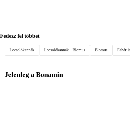
KOSÁRBA
Fedezz fel többet
Locsolókannák
Locsolókannák · Blomus
Blomus
Fehér l
Jelenleg a Bonamin
Summer Sale:
Akár 30%
kedvezmény