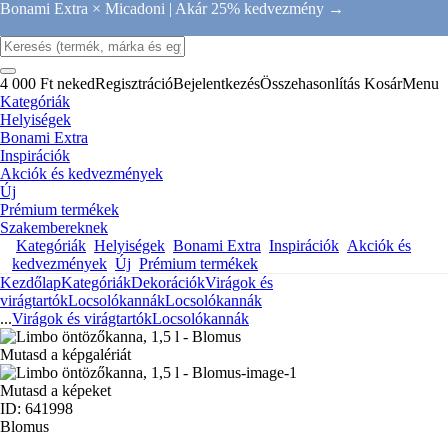
Bonami Extra × Micadoni |
Akár 25% kedvezmény →
4 000 Ft neked
Regisztráció
Bejelentkezés
Összehasonlítás
Kosár
Menu
Kategóriák
Helyiségek
Bonami Extra
Inspirációk
Akciók és kedvezmények
Új
Prémium termékek
Szakembereknek
Kategóriák
Helyiségek
Bonami Extra
Inspirációk
Akciók és
kedvezmények
Új
Prémium termékek
Kezdőlap
Kategóriák
Dekorációk
Virágok és
virágtartók
Locsolókannák
Locsolókannák
...
Virágok és virágtartók
Locsolókannák
Mutasd a képgalériát
Mutasd a képeket
ID: 641998
Blomus