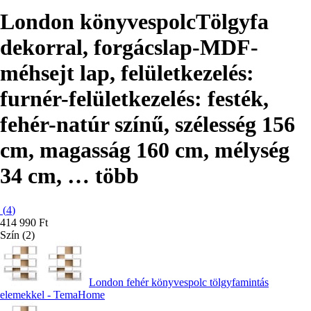
London könyvespolc
Tölgyfa
dekorral, forgácslap-MDF-
méhsejt lap, felületkezelés:
furnér-felületkezelés: festék,
fehér-natúr színű, szélesség 156
cm, magasság 160 cm, mélység
34 cm
, …
több
(
4
)
414 990 Ft
Szín (2)
London fehér könyvespolc tölgyfamintás
elemekkel - TemaHome