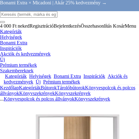
Bonami Extra × Micadoni |
Akár 25% kedvezmény →
4 000 Ft neked
Regisztráció
Bejelentkezés
Összehasonlítás
Kosár
Menu
Kategóriák
Helyiségek
Bonami Extra
Inspirációk
Akciók és kedvezmények
Új
Prémium termékek
Szakembereknek
Kategóriák
Helyiségek
Bonami Extra
Inspirációk
Akciók és
kedvezmények
Új
Prémium termékek
Kezdőlap
Kategóriák
Bútorok
Tárolóbútorok
Könyvespolcok és polcos
állványok
Könyvszekrények
Könyvszekrények
...
Könyvespolcok és polcos állványok
Könyvszekrények