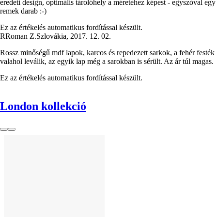
eredeti design, optimális tárolóhely a méretéhez képest - egyszóval egy
remek darab :-)
Ez az értékelés automatikus fordítással készült.
R
Roman Z.
Szlovákia
,
2017. 12. 02.
Rossz minőségű mdf lapok, karcos és repedezett sarkok, a fehér festék
valahol leválik, az egyik lap még a sarokban is sérült. Az ár túl magas.
Ez az értékelés automatikus fordítással készült.
London kollekció