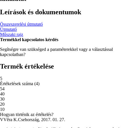
Leírások és dokumentumok
Összeszerelési útmutató
Útmutató
Műszaki rajz
Termékkel kapcsolatos kérdés
Segítségre van szükséged a paraméterekkel vagy a választással
kapcsolatban?
Termék értékelése
5
Értékelések száma
(
4
)
5
4
4
0
3
0
2
0
1
0
Hogyan történik az értékelés?
V
Věra K.
Csehország
,
2017. 01. 27.