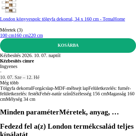
London könyvespolc tölgyfa dekorral, 34 x 160 cm - TemaHome
Méretek (3)
100 cm
160 cm
220 cm
KOSÁRBA
Kézbesítés 2026. 10. 07. naptól
Kézbesítés címre
Ingyenes
·
10. 07. Sze – 12. Hé
Még több
Tölgyfa dekorral
Forgácslap-MDF-méhsejt lap
Felületkezelés: furnér-
felületkezelés: festék
Fehér-natúr színű
Szélesség 156 cm
Magasság 160
cm
Mélység 34 cm
Minden paraméter
Méretek, anyag, …
Fedezd fel a(z) London termékcsalád teljes
kínálatát