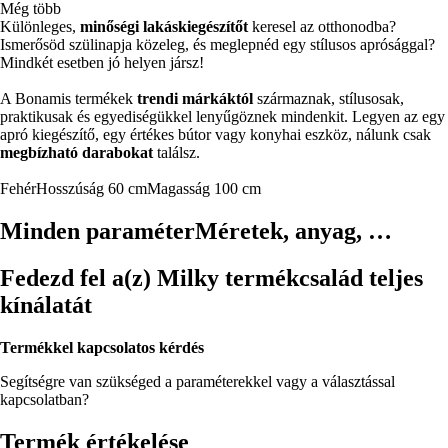
Még több
Különleges,
minőségi lakáskiegészítőt
keresel az otthonodba?
Ismerősöd szülinapja közeleg, és meglepnéd egy stílusos aprósággal?
Mindkét esetben jó helyen jársz!
A Bonamis termékek
trendi márkáktól
származnak, stílusosak,
praktikusak és egyediségükkel lenyűgöznek mindenkit. Legyen az egy
apró kiegészítő, egy értékes bútor vagy konyhai eszköz, nálunk csak
megbízható darabokat
találsz.
Fehér
Hosszúság 60 cm
Magasság 100 cm
Minden paraméter
Méretek, anyag, …
Fedezd fel a(z) Milky termékcsalád teljes
kínálatát
Termékkel kapcsolatos kérdés
Segítségre van szükséged a paraméterekkel vagy a választással
kapcsolatban?
Termék értékelése