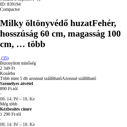
ID: 839194
Compactor
Milky öltönyvédő huzat
Fehér,
hosszúság 60 cm, magasság 100
cm
, …
több
(
35
)
Bizonyított minőség
2 349 Ft
Kosárba
Több mint 5 db azonnal szállítható
Azonnal szállítható
Személyes átvétel
890 Ft-tól
·
08. 14. Pé – 18. Ke
Még több
Kézbesítés címre
1 290 Ft-tól
·
08. 14. Pé – 18. Ke