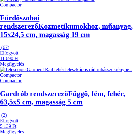
Compactor
Fürdőszobai
rendszerező
Kozmetikumokhoz, műanyag,
15x24,5 cm, magasság 19 cm
(
67
)
Elfogyott
11 690 Ft
Megfigyelés
Compactor
Gardrób rendszerező
Függő, fém, fehér,
63,5x5 cm, magasság 5 cm
(
2
)
Elfogyott
5 139 Ft
Megfigyelés