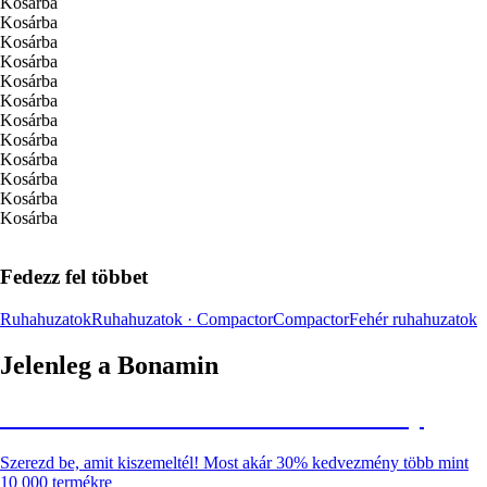
Kosárba
Kosárba
Kosárba
Kosárba
Kosárba
Kosárba
Kosárba
Kosárba
Kosárba
Kosárba
Kosárba
Kosárba
Fedezz fel többet
Ruhahuzatok
Ruhahuzatok · Compactor
Compactor
Fehér ruhahuzatok
Jelenleg a Bonamin
Summer Sale: Akár 30% kedvezmény
Szerezd be, amit kiszemeltél! Most akár 30% kedvezmény több mint
10 000 termékre