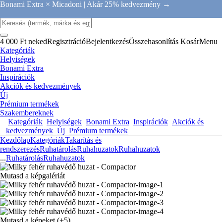
Bonami Extra × Micadoni |
Akár 25% kedvezmény →
4 000 Ft neked
Regisztráció
Bejelentkezés
Összehasonlítás
Kosár
Menu
Kategóriák
Helyiségek
Bonami Extra
Inspirációk
Akciók és kedvezmények
Új
Prémium termékek
Szakembereknek
Kategóriák
Helyiségek
Bonami Extra
Inspirációk
Akciók és
kedvezmények
Új
Prémium termékek
Kezdőlap
Kategóriák
Takarítás és
rendszerezés
Ruhatárolás
Ruhahuzatok
Ruhahuzatok
...
Ruhatárolás
Ruhahuzatok
Mutasd a képgalériát
Mutasd a képeket
(+5)