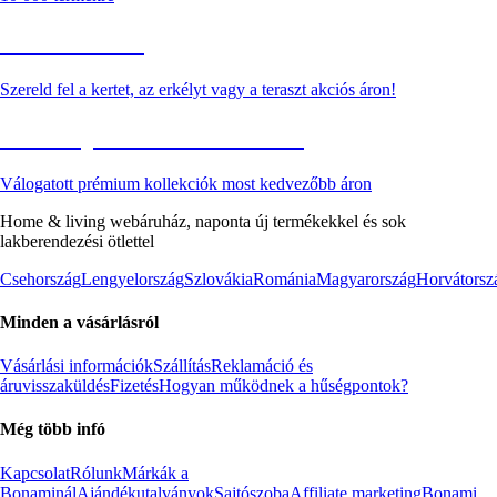
Kerti akciók
Szereld fel a kertet, az erkélyt vagy a teraszt akciós áron!
Akciós prémium termékek
Válogatott prémium kollekciók most kedvezőbb áron
Home & living webáruház, naponta új termékekkel és sok
lakberendezési ötlettel
Csehország
Lengyelország
Szlovákia
Románia
Magyarország
Horvátorsz
Minden a vásárlásról
Vásárlási információk
Szállítás
Reklamáció és
áruvisszaküldés
Fizetés
Hogyan működnek a hűségpontok?
Még több infó
Kapcsolat
Rólunk
Márkák a
Bonaminál
Ajándékutalványok
Sajtószoba
Affiliate marketing
Bonami