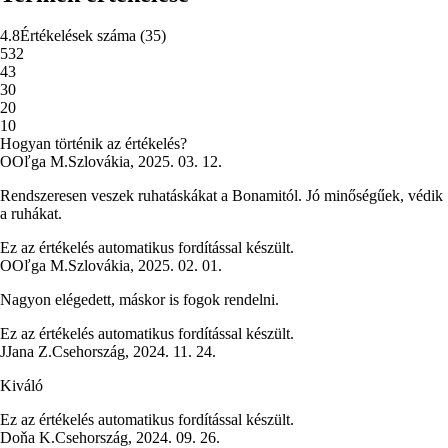
4.8
Értékelések száma
(
35
)
5
32
4
3
3
0
2
0
1
0
Hogyan történik az értékelés?
O
Oľga M.
Szlovákia
,
2025. 03. 12.
Rendszeresen veszek ruhatáskákat a Bonamitól. Jó minőségűek, védik
a ruhákat.
Ez az értékelés automatikus fordítással készült.
O
Oľga M.
Szlovákia
,
2025. 02. 01.
Nagyon elégedett, máskor is fogok rendelni.
Ez az értékelés automatikus fordítással készült.
J
Jana Z.
Csehország
,
2024. 11. 24.
Kiváló
Ez az értékelés automatikus fordítással készült.
Doňa K.
Csehország
,
2024. 09. 26.