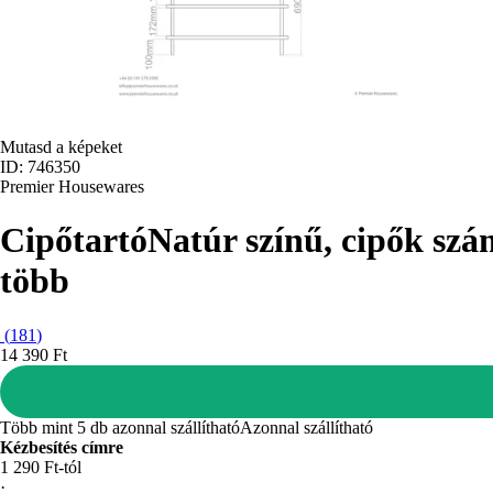
Mutasd a képeket
ID: 746350
Premier Housewares
Cipőtartó
Natúr színű, cipők szá
több
(
181
)
14 390 Ft
Több mint 5 db azonnal szállítható
Azonnal szállítható
Kézbesítés címre
1 290 Ft-tól
·