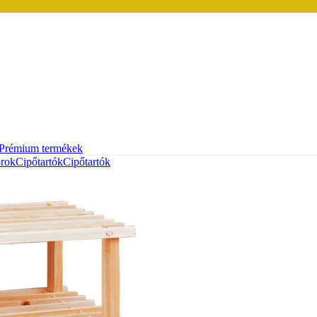
Prémium termékek
orok
Cipőtartók
Cipőtartók