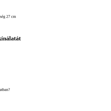
ség 27 cm
kínálatát
latban?