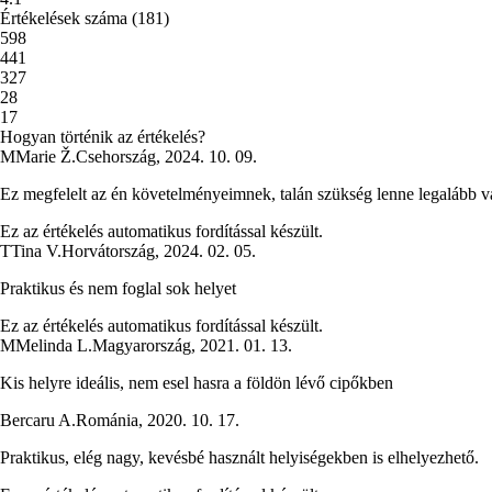
Értékelések száma
(
181
)
5
98
4
41
3
27
2
8
1
7
Hogyan történik az értékelés?
M
Marie Ž.
Csehország
,
2024. 10. 09.
Ez megfelelt az én követelményeimnek, talán szükség lenne legalább val
Ez az értékelés automatikus fordítással készült.
T
Tina V.
Horvátország
,
2024. 02. 05.
Praktikus és nem foglal sok helyet
Ez az értékelés automatikus fordítással készült.
M
Melinda L.
Magyarország
,
2021. 01. 13.
Kis helyre ideális, nem esel hasra a földön lévő cipőkben
Bercaru A.
Románia
,
2020. 10. 17.
Praktikus, elég nagy, kevésbé használt helyiségekben is elhelyezhető.