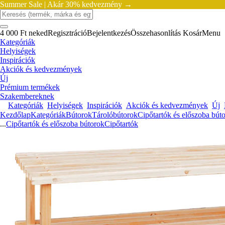
Summer Sale |
Akár 30% kedvezmény →
4 000 Ft neked
Regisztráció
Bejelentkezés
Összehasonlítás
Kosár
Menu
Kategóriák
Helyiségek
Inspirációk
Akciók és kedvezmények
Új
Prémium termékek
Szakembereknek
Kategóriák
Helyiségek
Inspirációk
Akciók és kedvezmények
Új
Kezdőlap
Kategóriák
Bútorok
Tárolóbútorok
Cipőtartók és előszoba bút
...
Cipőtartók és előszoba bútorok
Cipőtartók