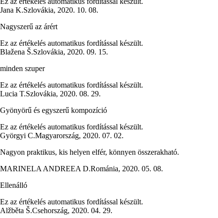
Ez az értékelés automatikus fordítással készült.
Jana K.
Szlovákia
,
2020. 10. 08.
Nagyszerű az árért
Ez az értékelés automatikus fordítással készült.
Blažena Š.
Szlovákia
,
2020. 09. 15.
minden szuper
Ez az értékelés automatikus fordítással készült.
Lucia T.
Szlovákia
,
2020. 08. 29.
Gyönyörű és egyszerű kompozíció
Ez az értékelés automatikus fordítással készült.
Györgyi C.
Magyarország
,
2020. 07. 02.
Nagyon praktikus, kis helyen elfér, könnyen összerakható.
MARINELA ANDREEA D.
Románia
,
2020. 05. 08.
Ellenálló
Ez az értékelés automatikus fordítással készült.
Alžběta Š.
Csehország
,
2020. 04. 29.