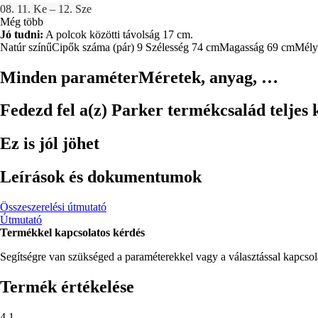
08. 11. Ke – 12. Sze
Még több
Jó tudni:
A polcok közötti távolság 17 cm.
Natúr színű
Cipők száma (pár) 9
Szélesség 74 cm
Magasság 69 cm
Mély
Minden paraméter
Méretek, anyag, …
Fedezd fel a(z) Parker termékcsalád teljes 
Ez is jól jöhet
Leírások és dokumentumok
Összeszerelési útmutató
Útmutató
Termékkel kapcsolatos kérdés
Segítségre van szükséged a paraméterekkel vagy a választással kapcso
Termék értékelése
4.1