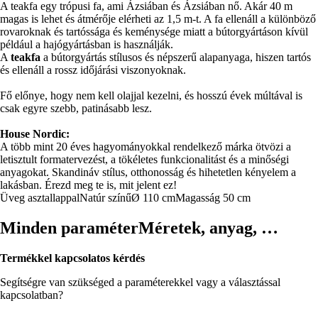
A teakfa egy trópusi fa, ami Ázsiában és Ázsiában nő. Akár 40 m
magas is lehet és átmérője elérheti az 1,5 m-t. A fa ellenáll a különböző
rovaroknak és tartóssága és keménysége miatt a bútorgyártáson kívül
például a hajógyártásban is használják.
A
teakfa
a bútorgyártás stílusos és népszerű alapanyaga, hiszen tartós
és ellenáll a rossz időjárási viszonyoknak.
Fő előnye, hogy nem kell olajjal kezelni, és hosszú évek múltával is
csak egyre szebb, patinásabb lesz.
House Nordic:
A több mint 20 éves hagyományokkal rendelkező márka ötvözi a
letisztult formatervezést, a tökéletes funkcionalitást és a minőségi
anyagokat. Skandináv stílus, otthonosság és hihetetlen kényelem a
lakásban. Érezd meg te is, mit jelent ez!
Üveg asztallappal
Natúr színű
Ø 110 cm
Magasság 50 cm
Minden paraméter
Méretek, anyag, …
Termékkel kapcsolatos kérdés
Segítségre van szükséged a paraméterekkel vagy a választással
kapcsolatban?