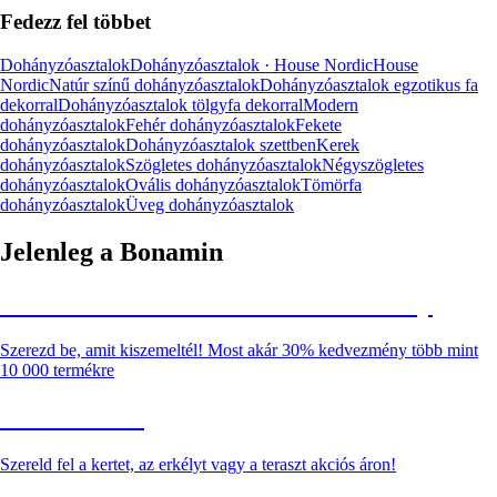
Fedezz fel többet
Dohányzóasztalok
Dohányzóasztalok · House Nordic
House
Nordic
Natúr színű dohányzóasztalok
Dohányzóasztalok egzotikus fa
dekorral
Dohányzóasztalok tölgyfa dekorral
Modern
dohányzóasztalok
Fehér dohányzóasztalok
Fekete
dohányzóasztalok
Dohányzóasztalok szettben
Kerek
dohányzóasztalok
Szögletes dohányzóasztalok
Négyszögletes
dohányzóasztalok
Ovális dohányzóasztalok
Tömörfa
dohányzóasztalok
Üveg dohányzóasztalok
Jelenleg a Bonamin
Summer Sale: Akár 30% kedvezmény
Szerezd be, amit kiszemeltél! Most akár 30% kedvezmény több mint
10 000 termékre
Kerti akciók
Szereld fel a kertet, az erkélyt vagy a teraszt akciós áron!