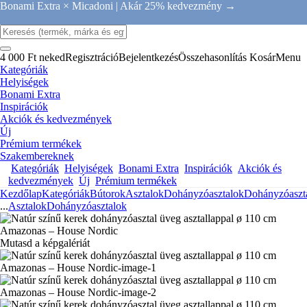
Bonami Extra × Micadoni |
Akár 25% kedvezmény →
4 000 Ft neked
Regisztráció
Bejelentkezés
Összehasonlítás
Kosár
Menu
Kategóriák
Helyiségek
Bonami Extra
Inspirációk
Akciók és kedvezmények
Új
Prémium termékek
Szakembereknek
Kategóriák
Helyiségek
Bonami Extra
Inspirációk
Akciók és
kedvezmények
Új
Prémium termékek
Kezdőlap
Kategóriák
Bútorok
Asztalok
Dohányzóasztalok
Dohányzóaszt
...
Asztalok
Dohányzóasztalok
Mutasd a képgalériát