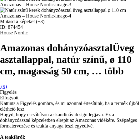
Mutasd a képeket
(+3)
ID: 874454
House Nordic
Amazonas dohányzóasztal
Üveg
asztallappal, natúr színű, ø 110
cm, magasság 50 cm
, …
több
(
9
)
Figyelés
Elfogyott
Kattints a Figyelés gombra, és mi azonnal értesítünk, ha a termék újból
elérhető lesz.
Hagyd, hogy elcsábítson a skandináv design legjava. Ez a
dohányzóasztal képzeletben elrepít az Amazonas vidékére. Szépséges
formatervezése és teakfa anyaga teszi egyedivé.
A teakfáról: