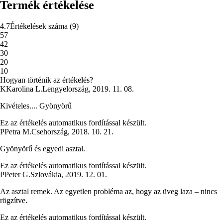
Termék értékelése
4.7
Értékelések száma
(
9
)
5
7
4
2
3
0
2
0
1
0
Hogyan történik az értékelés?
K
Karolina L.
Lengyelország
,
2019. 11. 08.
Kivételes.... Gyönyörű
Ez az értékelés automatikus fordítással készült.
P
Petra M.
Csehország
,
2018. 10. 21.
Gyönyörű és egyedi asztal.
Ez az értékelés automatikus fordítással készült.
P
Peter G.
Szlovákia
,
2019. 12. 01.
Az asztal remek. Az egyetlen probléma az, hogy az üveg laza – nincs
rögzítve.
Ez az értékelés automatikus fordítással készült.