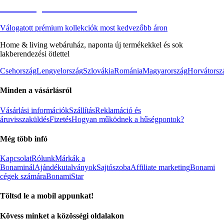
Akciós prémium termékek
Válogatott prémium kollekciók most kedvezőbb áron
Home & living webáruház, naponta új termékekkel és sok
lakberendezési ötlettel
Csehország
Lengyelország
Szlovákia
Románia
Magyarország
Horvátorsz
Minden a vásárlásról
Vásárlási információk
Szállítás
Reklamáció és
áruvisszaküldés
Fizetés
Hogyan működnek a hűségpontok?
Még több infó
Kapcsolat
Rólunk
Márkák a
Bonaminál
Ajándékutalványok
Sajtószoba
Affiliate marketing
Bonami
cégek számára
BonamiStar
Töltsd le a mobil appunkat!
Kövess minket a közösségi oldalakon