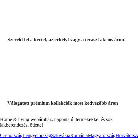
Szereld fel a kertet, az erkélyt vagy a teraszt akciós áron!
Akciós prémium
termékek
Válogatott prémium kollekciók most kedvezőbb áron
Home & living webáruház, naponta új termékekkel és sok
lakberendezési ötlettel
Csehország
Lengyelország
Szlovákia
Románia
Magyarország
Horvátorsz