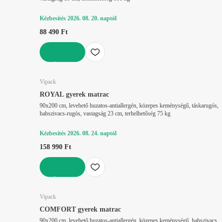
Kézbesítés 2026. 08. 20. naptól
88 490 Ft
KOSÁRBA
Vipack
ROYAL gyerek matrac
90x200 cm, levehető huzatos-antiallergén, közepes keménységű, táskarugós,
habszivacs-rugós, vastagság 23 cm, terhelhetőség 75 kg
Kézbesítés 2026. 08. 24. naptól
158 990 Ft
KOSÁRBA
Vipack
COMFORT gyerek matrac
90x200 cm, levehető huzatos-antiallergén, közepes keménységű, habszivacs,