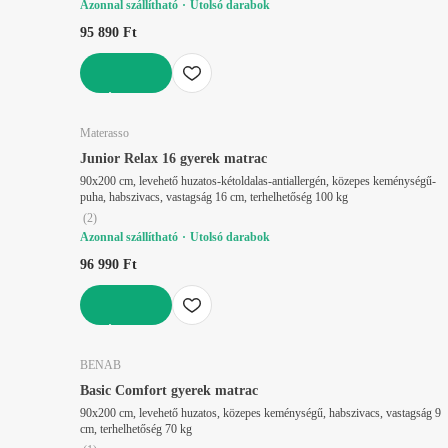
Azonnal szállítható
Utolsó darabok
95 890 Ft
KOSÁRBA
Materasso
Junior Relax 16 gyerek matrac
90x200 cm, levehető huzatos-kétoldalas-antiallergén, közepes keménységű-
puha, habszivacs, vastagság 16 cm, terhelhetőség 100 kg
(
2
)
Azonnal szállítható
Utolsó darabok
96 990 Ft
KOSÁRBA
BENAB
Basic Comfort gyerek matrac
90x200 cm, levehető huzatos, közepes keménységű, habszivacs, vastagság 9
cm, terhelhetőség 70 kg