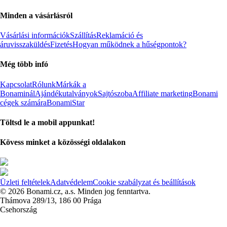
Minden a vásárlásról
Vásárlási információk
Szállítás
Reklamáció és
áruvisszaküldés
Fizetés
Hogyan működnek a hűségpontok?
Még több infó
Kapcsolat
Rólunk
Márkák a
Bonaminál
Ajándékutalványok
Sajtószoba
Affiliate marketing
Bonami
cégek számára
BonamiStar
Töltsd le a mobil appunkat!
Kövess minket a közösségi oldalakon
Üzleti feltételek
Adatvédelem
Cookie szabályzat és beállítások
© 2026 Bonami.cz, a.s. Minden jog fenntartva.
Thámova 289/13, 186 00 Prága
Csehország