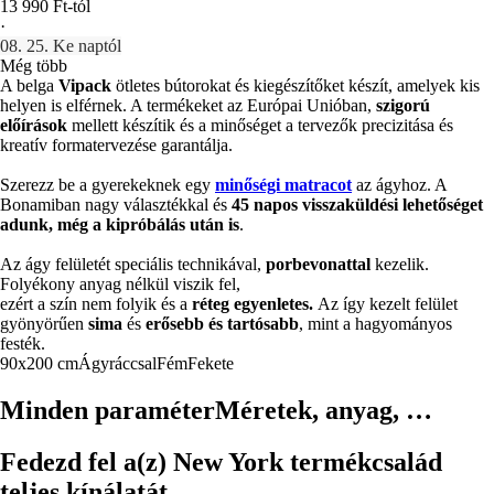
13 990 Ft-tól
·
08. 25. Ke naptól
Még több
A belga
Vipack
ötletes bútorokat és kiegészítőket készít, amelyek kis
helyen is elférnek. A termékeket az Európai Unióban,
szigorú
előírások
mellett készítik és a minőséget a tervezők precizitása és
kreatív formatervezése garantálja.
Szerezz be a gyerekeknek egy
minőségi matracot
az ágyhoz. A
Bonamiban nagy választékkal és
45 napos visszaküldési lehetőséget
adunk, még a kipróbálás után is
.
Az ágy felületét speciális technikával,
porbevonattal
kezelik.
Folyékony anyag nélkül viszik fel,
ezért a szín nem folyik és a
réteg egyenletes.
Az így kezelt felület
gyönyörűen
sima
és
erősebb és tartósabb
, mint a hagyományos
festék.
90x200 cm
Ágyráccsal
Fém
Fekete
Minden paraméter
Méretek, anyag, …
Fedezd fel a(z) New York termékcsalád
teljes kínálatát