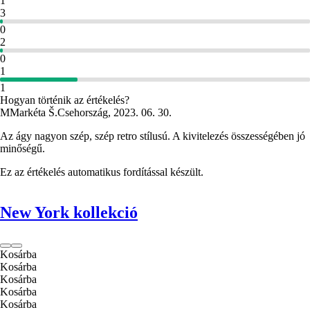
1
3
0
2
0
1
1
Hogyan történik az értékelés?
M
Markéta Š.
Csehország
,
2023. 06. 30.
Az ágy nagyon szép, szép retro stílusú. A kivitelezés összességében jó
minőségű.
Ez az értékelés automatikus fordítással készült.
New York kollekció
Kosárba
Kosárba
Kosárba
Kosárba
Kosárba