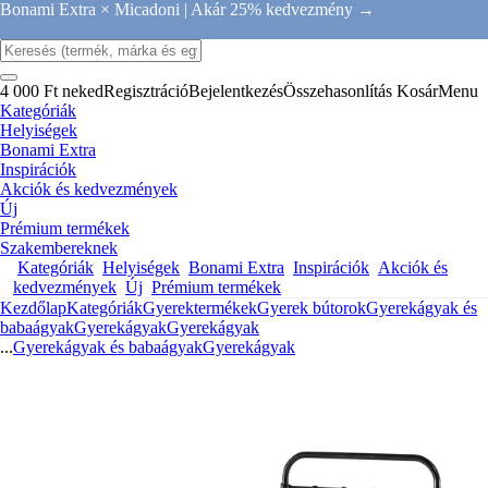
Bonami Extra × Micadoni |
Akár 25% kedvezmény →
4 000 Ft neked
Regisztráció
Bejelentkezés
Összehasonlítás
Kosár
Menu
Kategóriák
Helyiségek
Bonami Extra
Inspirációk
Akciók és kedvezmények
Új
Prémium termékek
Szakembereknek
Kategóriák
Helyiségek
Bonami Extra
Inspirációk
Akciók és
kedvezmények
Új
Prémium termékek
Kezdőlap
Kategóriák
Gyerektermékek
Gyerek bútorok
Gyerekágyak és
babaágyak
Gyerekágyak
Gyerekágyak
...
Gyerekágyak és babaágyak
Gyerekágyak