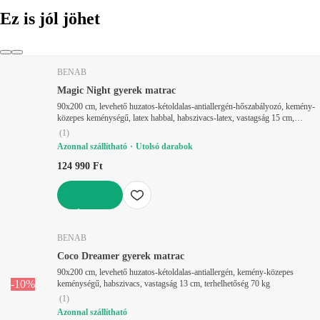
Ez is jól jöhet
BENAB
Magic Night gyerek matrac
90x200 cm, levehető huzatos-kétoldalas-antiallergén-hőszabályozó, kemény-
közepes keménységű, latex habbal, habszivacs-latex, vastagság 15 cm,
terhelhetőség 90 kg
(
1
)
Azonnal szállítható
Utolsó darabok
124 990 Ft
KOSÁRBA
BENAB
Coco Dreamer gyerek matrac
90x200 cm, levehető huzatos-kétoldalas-antiallergén, kemény-közepes
-10%
keménységű, habszivacs, vastagság 13 cm, terhelhetőség 70 kg
(
1
)
Azonnal szállítható