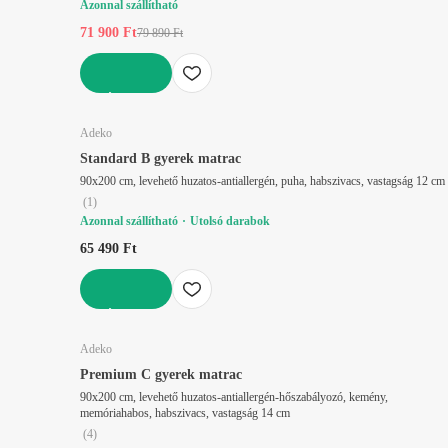
Azonnal szállítható
71 900 Ft
79 890 Ft
KOSÁRBA
Adeko
Standard B gyerek matrac
90x200 cm, levehető huzatos-antiallergén, puha, habszivacs, vastagság 12 cm
(
1
)
Azonnal szállítható
Utolsó darabok
65 490 Ft
KOSÁRBA
Adeko
Premium C gyerek matrac
90x200 cm, levehető huzatos-antiallergén-hőszabályozó, kemény,
memóriahabos, habszivacs, vastagság 14 cm
(
4
)