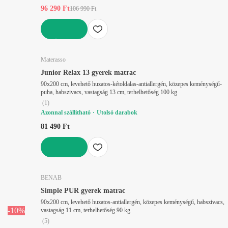
96 290 Ft
106 990 Ft
KOSÁRBA
Materasso
Junior Relax 13 gyerek matrac
90x200 cm, levehető huzatos-kétoldalas-antiallergén, közepes keménységű-
puha, habszivacs, vastagság 13 cm, terhelhetőség 100 kg
(
1
)
Azonnal szállítható
Utolsó darabok
81 490 Ft
KOSÁRBA
BENAB
Simple PUR gyerek matrac
90x200 cm, levehető huzatos-antiallergén, közepes keménységű, habszivacs,
-10%
vastagság 11 cm, terhelhetőség 90 kg
(
5
)