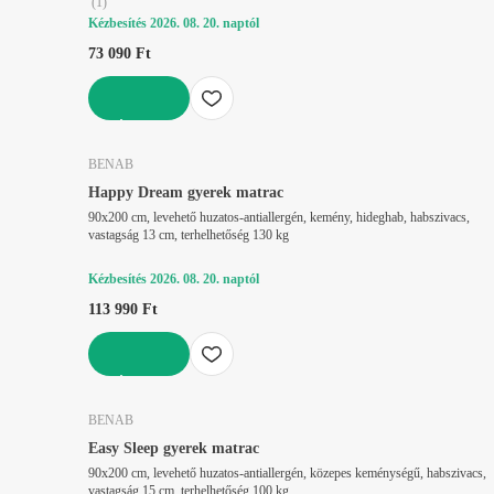
(
1
)
Kézbesítés 2026. 08. 20. naptól
73 090 Ft
KOSÁRBA
BENAB
Happy Dream gyerek matrac
90x200 cm, levehető huzatos-antiallergén, kemény, hideghab, habszivacs,
vastagság 13 cm, terhelhetőség 130 kg
Kézbesítés 2026. 08. 20. naptól
113 990 Ft
KOSÁRBA
BENAB
Easy Sleep gyerek matrac
90x200 cm, levehető huzatos-antiallergén, közepes keménységű, habszivacs,
vastagság 15 cm, terhelhetőség 100 kg