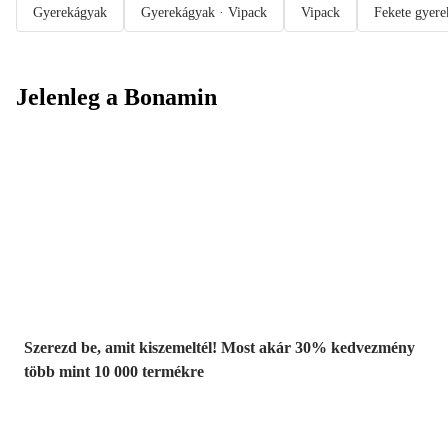
Gyerekágyak
Gyerekágyak · Vipack
Vipack
Fekete gyer
Jelenleg a Bonamin
Summer Sale:
Akár 30%
kedvezmény
Szerezd be, amit kiszemeltél! Most akár 30% kedvezmény
több mint 10 000 termékre
Kerti akciók