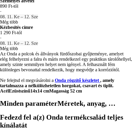
Személyes átvétel
890 Ft-tól
·
08. 11. Ke – 12. Sze
Még több
Kézbesítés címre
1 290 Ft-tól
·
08. 11. Ke – 12. Sze
Még több
Az Onda a polcok és állványok fürdőszobai gyűjteménye, amelyet
elég felhelyezni a falra és máris rendelkezel egy praktikus tárolóhellyel,
amely szinte semmilyen helyet nem igényel. A felhasznált fém
különleges bevonattal rendelkezik, hogy megvédje a korróziótól.
Ne felejtsd el megvásárolni a
Onda rögzítő készletet
, amely
tartalmazza a nélkülözhetetlen horgokat, csavart és tiplit.
Acél
Ezüstszínű
14x14 cm
Magasság 52 cm
Minden paraméter
Méretek, anyag, …
Fedezd fel a(z) Onda termékcsalád teljes
kínálatát