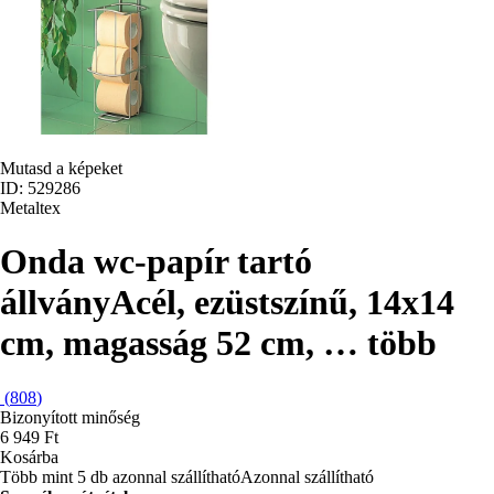
Mutasd a képeket
ID: 529286
Metaltex
Onda wc-papír tartó
állvány
Acél, ezüstszínű, 14x14
cm, magasság 52 cm
, …
több
(
808
)
Bizonyított minőség
6 949 Ft
Kosárba
Több mint 5 db azonnal szállítható
Azonnal szállítható