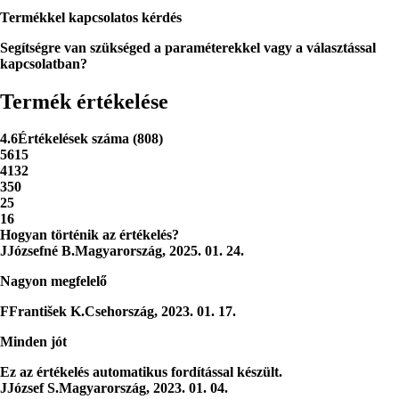
Termékkel kapcsolatos kérdés
Segítségre van szükséged a paraméterekkel vagy a választással
kapcsolatban?
Termék értékelése
4.6
Értékelések száma
(
808
)
5
615
4
132
3
50
2
5
1
6
Hogyan történik az értékelés?
J
Józsefné B.
Magyarország
,
2025. 01. 24.
Nagyon megfelelő
F
František K.
Csehország
,
2023. 01. 17.
Minden jót
Ez az értékelés automatikus fordítással készült.
J
József S.
Magyarország
,
2023. 01. 04.