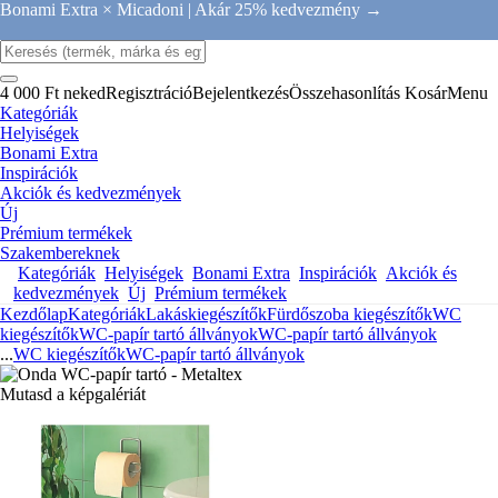
Bonami Extra × Micadoni |
Akár 25% kedvezmény →
4 000 Ft neked
Regisztráció
Bejelentkezés
Összehasonlítás
Kosár
Menu
Kategóriák
Helyiségek
Bonami Extra
Inspirációk
Akciók és kedvezmények
Új
Prémium termékek
Szakembereknek
Kategóriák
Helyiségek
Bonami Extra
Inspirációk
Akciók és
kedvezmények
Új
Prémium termékek
Kezdőlap
Kategóriák
Lakáskiegészítők
Fürdőszoba kiegészítők
WC
kiegészítők
WC-papír tartó állványok
WC-papír tartó állványok
...
WC kiegészítők
WC-papír tartó állványok
Mutasd a képgalériát