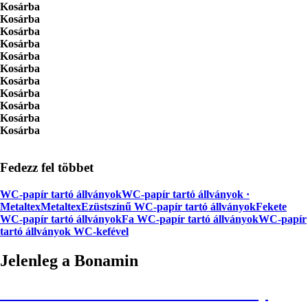
Kosárba
Kosárba
Kosárba
Kosárba
Kosárba
Kosárba
Kosárba
Kosárba
Kosárba
Kosárba
Kosárba
Fedezz fel többet
WC-papír tartó állványok
WC-papír tartó állványok ·
Metaltex
Metaltex
Ezüstszínű WC-papír tartó állványok
Fekete
WC-papír tartó állványok
Fa WC-papír tartó állványok
WC-papír
tartó állványok WC-kefével
Jelenleg a Bonamin
Summer Sale: Akár 30% kedvezmény