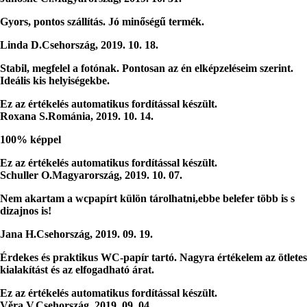
Gyors, pontos szállítás. Jó minőségű termék.
Linda D.
Csehország
,
2019. 10. 18.
Stabil, megfelel a fotónak. Pontosan az én elképzeléseim szerint.
Ideális kis helyiségekbe.
Ez az értékelés automatikus fordítással készült.
Roxana S.
Románia
,
2019. 10. 14.
100% képpel
Ez az értékelés automatikus fordítással készült.
Schuller O.
Magyarország
,
2019. 10. 07.
Nem akartam a wcpapírt külön tárolhatni,ebbe belefer több is s
dizajnos is!
Jana H.
Csehország
,
2019. 09. 19.
Érdekes és praktikus WC-papír tartó. Nagyra értékelem az ötletes
kialakítást és az elfogadható árat.
Ez az értékelés automatikus fordítással készült.
Věra V.
Csehország
,
2019. 09. 04.