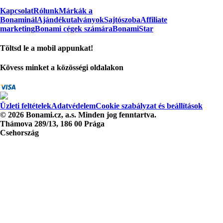
Kapcsolat
Rólunk
Márkák a
Bonaminál
Ajándékutalványok
Sajtószoba
Affiliate
marketing
Bonami cégek számára
BonamiStar
Töltsd le a mobil appunkat!
Kövess minket a közösségi oldalakon
Üzleti feltételek
Adatvédelem
Cookie szabályzat és beállítások
© 2026 Bonami.cz, a.s. Minden jog fenntartva.
Thámova 289/13, 186 00 Prága
Csehország