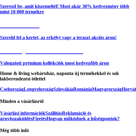
Szerezd be, amit kiszemeltél! Most akár 30% kedvezmény több
mint 10 000 termékre
Kerti akciók
Szereld fel a kertet, az erkélyt vagy a teraszt akciós áron!
Akciós prémium termékek
Válogatott prémium kollekciók most kedvezőbb áron
Home & living webáruház, naponta új termékekkel és sok
lakberendezési ötlettel
Csehország
Lengyelország
Szlovákia
Románia
Magyarország
Horvát
Minden a vásárlásról
Vásárlási információk
Szállítás
Reklamáció és
áruvisszaküldés
Fizetés
Hogyan működnek a hűségpontok?
Még több infó