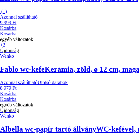
(
1
)
Azonnal szállítható
9 999 Ft
Kosárba
Kosárba
egyéb változatok
+2
Újdonság
Wenko
Fablo wc-kefe
Kerámia, zöld, ø 12 cm, maga
Azonnal szállítható
Utolsó darabok
8 979 Ft
Kosárba
Kosárba
egyéb változatok
Újdonság
Wenko
Albella wc-papír tartó állvány
WC-kefével, 