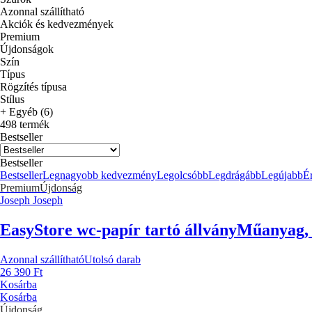
Azonnal szállítható
Akciók és kedvezmények
Premium
Újdonságok
Szín
Típus
Rögzítés típusa
Stílus
+ Egyéb (6)
498 termék
Bestseller
Bestseller
Bestseller
Legnagyobb kedvezmény
Legolcsóbb
Legdrágább
Legújabb
Ér
Premium
Újdonság
Joseph Joseph
EasyStore wc-papír tartó állvány
Műanyag, 
Azonnal szállítható
Utolsó darab
26 390 Ft
Kosárba
Kosárba
Újdonság