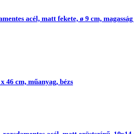
mentes acél, matt fekete, ø 9 cm, magasság
 x 46 cm, műanyag, bézs
 rozsdamentes acél, matt ezüstszínű, 10x14