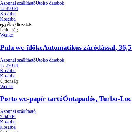
Azonnal szállítható
Utolsó darabok
12 390 Ft
Kosárba
Kosárba
egyéb változatok
Újdonság
Wenko
Pula wc-ülőke
Automatikus záródással, 36,5
Azonnal szállítható
Utolsó darabok
17 290 Ft
Kosárba
Kosárba
Újdonság
Wenko
Porto wc-papír tartó
Öntapadós, Turbo-Loc,
Azonnal szállítható
7 949 Ft
Kosárba
Kosárba