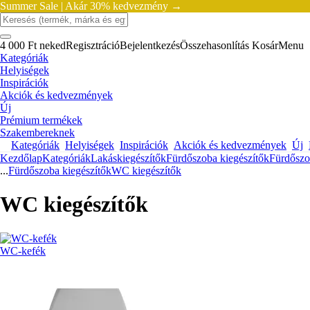
Summer Sale |
Akár 30% kedvezmény →
4 000 Ft neked
Regisztráció
Bejelentkezés
Összehasonlítás
Kosár
Menu
Kategóriák
Helyiségek
Inspirációk
Akciók és kedvezmények
Új
Prémium termékek
Szakembereknek
Kategóriák
Helyiségek
Inspirációk
Akciók és kedvezmények
Új
Kezdőlap
Kategóriák
Lakáskiegészítők
Fürdőszoba kiegészítők
Fürdőszo
...
Fürdőszoba kiegészítők
WC kiegészítők
WC kiegészítők
WC-kefék