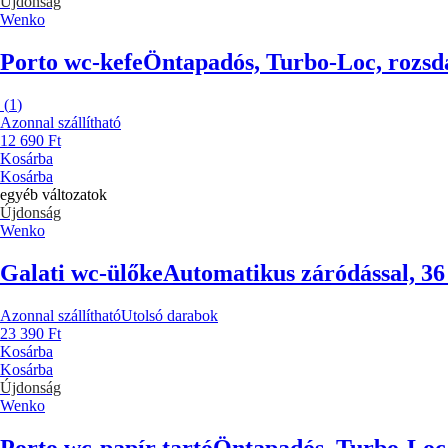
Újdonság
Wenko
Porto wc-kefe
Öntapadós, Turbo-Loc, rozsda
(
1
)
Azonnal szállítható
12 690 Ft
Kosárba
Kosárba
egyéb változatok
Újdonság
Wenko
Galati wc-ülőke
Automatikus záródással, 36
Azonnal szállítható
Utolsó darabok
23 390 Ft
Kosárba
Kosárba
Újdonság
Wenko
Porto wc-papír tartó
Öntapadós, Turbo-Loc,