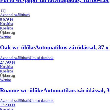
(
1
)
Azonnal szállítható
8 679 Ft
Kosárba
Kosárba
Újdonság
Wenko
Oak wc-ülőke
Automatikus záródással, 37 x
Azonnal szállítható
Utolsó darabok
27 790 Ft
Kosárba
Kosárba
Újdonság
Wenko
Roanne wc-ülőke
Automatikus záródással, 3
Azonnal szállítható
Utolsó darabok
17 290 Ft
Kosárba