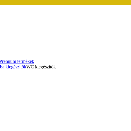
Prémium termékek
ba kiegészítők
WC kiegészítők