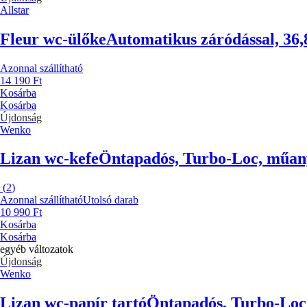
Allstar
Fleur wc-ülőke
Automatikus záródással, 36,
Azonnal szállítható
14 190 Ft
Kosárba
Kosárba
Újdonság
Wenko
Lizan wc-kefe
Öntapadós, Turbo-Loc, műany
(
2
)
Azonnal szállítható
Utolsó darab
10 990 Ft
Kosárba
Kosárba
egyéb változatok
Újdonság
Wenko
Lizan wc-papír tartó
Öntapadós, Turbo-Loc,