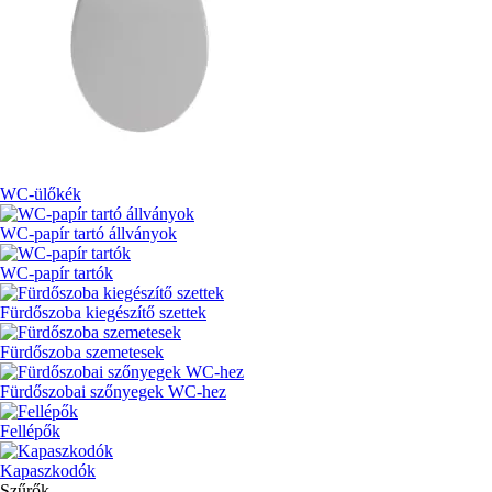
WC-ülőkék
WC-papír tartó állványok
WC-papír tartók
Fürdőszoba kiegészítő szettek
Fürdőszoba szemetesek
Fürdőszobai szőnyegek WC-hez
Fellépők
Kapaszkodók
Szűrők