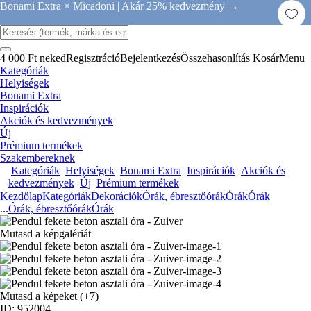
Bonami Extra × Micadoni |
Akár 25% kedvezmény →
4 000 Ft neked
Regisztráció
Bejelentkezés
Összehasonlítás
Kosár
Menu
Kategóriák
Helyiségek
Bonami Extra
Inspirációk
Akciók és kedvezmények
Új
Prémium termékek
Szakembereknek
Kategóriák
Helyiségek
Bonami Extra
Inspirációk
Akciók és
kedvezmények
Új
Prémium termékek
Kezdőlap
Kategóriák
Dekorációk
Órák, ébresztőórák
Órák
Órák
...
Órák, ébresztőórák
Órák
Mutasd a képgalériát
Mutasd a képeket
(+7)
ID: 952004