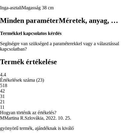
Inga-asztali
Magasság 38 cm
Minden paraméter
Méretek, anyag, …
Termékkel kapcsolatos kérdés
Segítségre van szükséged a paraméterekkel vagy a választással
kapcsolatban?
Termék értékelése
4.4
Értékelések száma
(
23
)
5
18
4
2
3
1
2
1
1
1
Hogyan történik az értékelés?
M
Martina R.
Szlovákia
,
2022. 10. 25.
gyönyörű termék, ajándéknak is kiváló