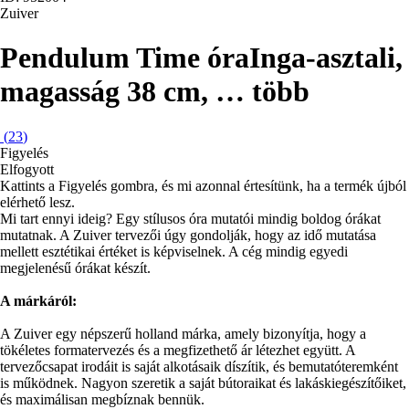
Zuiver
Pendulum Time óra
Inga-asztali,
magasság 38 cm
, …
több
(
23
)
Figyelés
Elfogyott
Kattints a Figyelés gombra, és mi azonnal értesítünk, ha a termék újból
elérhető lesz.
Mi tart ennyi ideig? Egy stílusos óra mutatói mindig boldog órákat
mutatnak. A Zuiver tervezői úgy gondolják, hogy az idő mutatása
mellett esztétikai értéket is képviselnek. A cég mindig egyedi
megjelenésű órákat készít.
A márkáról:
A Zuiver egy népszerű holland márka, amely bizonyítja, hogy a
tökéletes formatervezés és a megfizethető ár létezhet együtt. A
tervezőcsapat irodáit is saját alkotásaik díszítik, és bemutatóteremként
is működnek. Nagyon szeretik a saját bútoraikat és lakáskiegészítőiket,
és maximálisan megbíznak bennük.