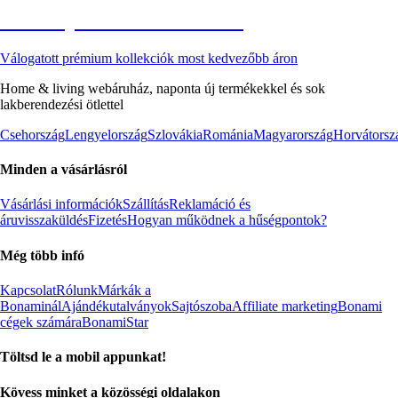
Akciós prémium termékek
Válogatott prémium kollekciók most kedvezőbb áron
Home & living webáruház, naponta új termékekkel és sok
lakberendezési ötlettel
Csehország
Lengyelország
Szlovákia
Románia
Magyarország
Horvátorsz
Minden a vásárlásról
Vásárlási információk
Szállítás
Reklamáció és
áruvisszaküldés
Fizetés
Hogyan működnek a hűségpontok?
Még több infó
Kapcsolat
Rólunk
Márkák a
Bonaminál
Ajándékutalványok
Sajtószoba
Affiliate marketing
Bonami
cégek számára
BonamiStar
Töltsd le a mobil appunkat!
Kövess minket a közösségi oldalakon