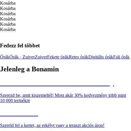
Kosárba
Kosárba
Kosárba
Kosárba
Kosárba
Kosárba
Fedezz fel többet
Órák
Órák · Zuiver
Zuiver
Fekete órák
Retro órák
Digitális órák
Fali órák
Jelenleg a Bonamin
Summer Sale: Akár 30% kedvezmény
Szerezd be, amit kiszemeltél! Most akár 30% kedvezmény több mint
10 000 termékre
Kerti akciók
Szereld fel a kertet, az erkélyt vagy a teraszt akciós áron!