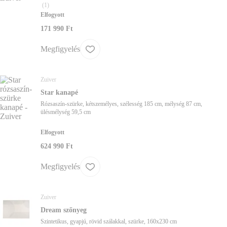
(
1
)
Elfogyott
171 990 Ft
Megfigyelés
Zuiver
Star kanapé
Rózsaszín-szürke, kétszemélyes, szélesség 185 cm, mélység 87 cm,
ülésmélység 59,5 cm
Elfogyott
624 990 Ft
Megfigyelés
Zuiver
Dream szőnyeg
Szintetikus, gyapjú, rövid szálakkal, szürke, 160x230 cm