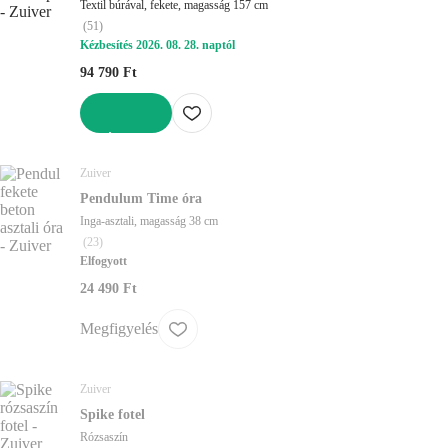
Textil búrával, fekete, magasság 157 cm
(
51
)
Kézbesítés 2026. 08. 28. naptól
94 790 Ft
KOSÁRBA
Zuiver
Pendulum Time óra
Inga-asztali, magasság 38 cm
(
23
)
Elfogyott
24 490 Ft
Megfigyelés
Zuiver
Spike fotel
Rózsaszín