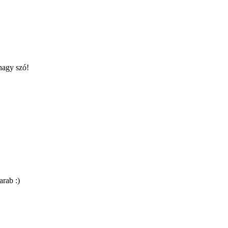
nagy szó!
rab :)