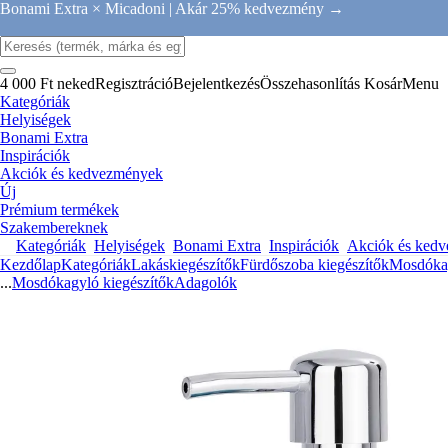
Bonami Extra × Micadoni |
Akár 25% kedvezmény →
4 000 Ft neked
Regisztráció
Bejelentkezés
Összehasonlítás
Kosár
Menu
Kategóriák
Helyiségek
Bonami Extra
Inspirációk
Akciók és kedvezmények
Új
Prémium termékek
Szakembereknek
Kategóriák
Helyiségek
Bonami Extra
Inspirációk
Akciók és ked
Kezdőlap
Kategóriák
Lakáskiegészítők
Fürdőszoba kiegészítők
Mosdókag
...
Mosdókagyló kiegészítők
Adagolók