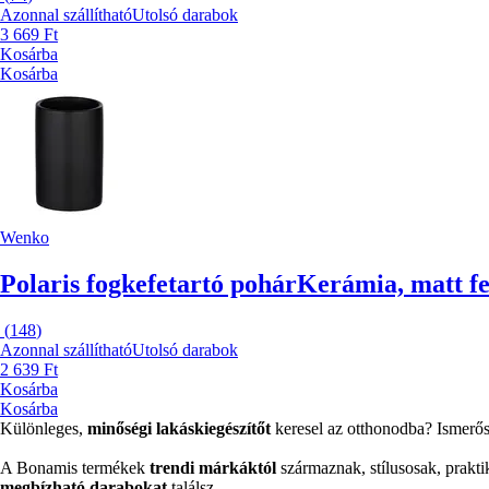
Azonnal szállítható
Utolsó darabok
3 669 Ft
Kosárba
Kosárba
Wenko
Polaris fogkefetartó pohár
Kerámia, matt fe
(
148
)
Azonnal szállítható
Utolsó darabok
2 639 Ft
Kosárba
Kosárba
Különleges,
minőségi lakáskiegészítőt
keresel az otthonodba? Ismerős
A Bonamis termékek
trendi márkáktól
származnak, stílusosak, prakt
megbízható darabokat
találsz.