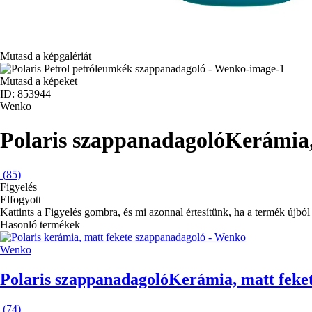
Mutasd a képgalériát
Mutasd a képeket
ID: 853944
Wenko
Polaris szappanadagoló
Kerámia,
(
85
)
Figyelés
Elfogyott
Kattints a Figyelés gombra, és mi azonnal értesítünk, ha a termék újból 
Hasonló termékek
Wenko
Polaris szappanadagoló
Kerámia, matt feket
(
74
)