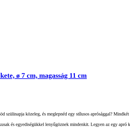
kete, ø 7 cm, magasság 11 cm
öd szülinapja közeleg, és meglepnéd egy stílusos aprósággal? Mindkét e
ikusak és egyediségükkel lenyűgöznek mindenkit. Legyen az egy apró ki