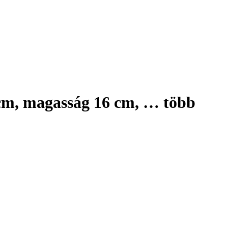
 cm, magasság 16 cm
, …
több