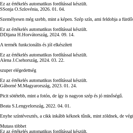
Ez az értékelés automatikus fordítással készült.
S
Sonja O.
Szlovénia
,
2026. 01. 04.
Személyesen még szebb, mint a képen. Szép szín, ami feldobja a fürdő
Ez az értékelés automatikus fordítással készült.
D
Dijana H.
Horvátország
,
2024. 09. 14.
A termék funkcionális és jól elkészített
Ez az értékelés automatikus fordítással készült.
Alena J.
Csehország
,
2024. 03. 22.
szuper elégedettség
Ez az értékelés automatikus fordítással készült.
Gáborné M.
Magyarország
,
2023. 01. 24.
Picit sötétebb, mint a fotón, de így is nagyon szép és jó minőségű.
Beata S.
Lengyelország
,
2022. 04. 01.
Enyhe színtévesztés, a cikk inkább kéknek tűnik, mint zöldnek, de végül 
Mutass többet
Ez az értékelés automatikus fordítással készült.