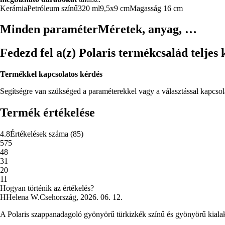
Kerámia
Petróleum színű
320 ml
9,5x9 cm
Magasság 16 cm
Minden paraméter
Méretek, anyag, …
Fedezd fel a(z) Polaris termékcsalád teljes 
Termékkel kapcsolatos kérdés
Segítségre van szükséged a paraméterekkel vagy a választással kapcso
Termék értékelése
4.8
Értékelések száma
(
85
)
5
75
4
8
3
1
2
0
1
1
Hogyan történik az értékelés?
H
Helena W.
Csehország
,
2026. 06. 12.
A Polaris szappanadagoló gyönyörű türkizkék színű és gyönyörű kialak