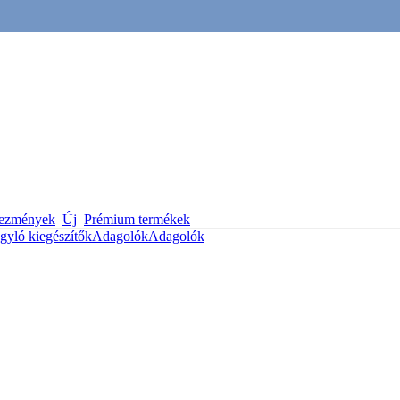
vezmények
Új
Prémium termékek
yló kiegészítők
Adagolók
Adagolók