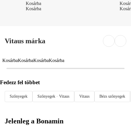
Kosárba
Kosár
Kosárba
Kosár
Vitaus márka
Kosárba
Kosárba
Kosárba
Kosárba
Fedezz fel többet
Szőnyegek
Szőnyegek · Vitaus
Vitaus
Bézs szőnyegek
Jelenleg a Bonamin