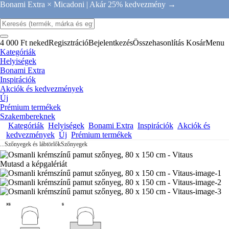
Bonami Extra × Micadoni |
Akár 25% kedvezmény →
4 000 Ft neked
Regisztráció
Bejelentkezés
Összehasonlítás
Kosár
Menu
Kategóriák
Helyiségek
Bonami Extra
Inspirációk
Akciók és kedvezmények
Új
Prémium termékek
Szakembereknek
Kategóriák
Helyiségek
Bonami Extra
Inspirációk
Akciók és
kedvezmények
Új
Prémium termékek
...
Szőnyegek és lábtörlők
Szőnyegek
Mutasd a képgalériát