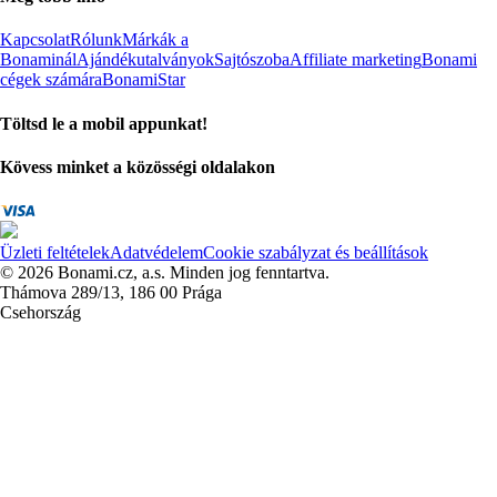
Kapcsolat
Rólunk
Márkák a
Bonaminál
Ajándékutalványok
Sajtószoba
Affiliate marketing
Bonami
cégek számára
BonamiStar
Töltsd le a mobil appunkat!
Kövess minket a közösségi oldalakon
Üzleti feltételek
Adatvédelem
Cookie szabályzat és beállítások
© 2026 Bonami.cz, a.s. Minden jog fenntartva.
Thámova 289/13, 186 00 Prága
Csehország