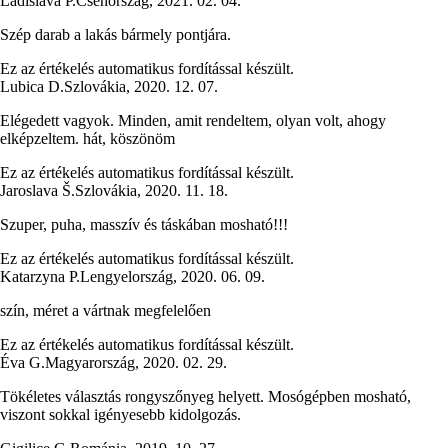
Ladislava P.
Csehország
,
2021. 02. 04.
Szép darab a lakás bármely pontjára.
Ez az értékelés automatikus fordítással készült.
Lubica D.
Szlovákia
,
2020. 12. 07.
Elégedett vagyok. Minden, amit rendeltem, olyan volt, ahogy
elképzeltem. hát, köszönöm
Ez az értékelés automatikus fordítással készült.
Jaroslava Š.
Szlovákia
,
2020. 11. 18.
Szuper, puha, masszív és táskában mosható!!!
Ez az értékelés automatikus fordítással készült.
Katarzyna P.
Lengyelország
,
2020. 06. 09.
szín, méret a vártnak megfelelően
Ez az értékelés automatikus fordítással készült.
Éva G.
Magyarország
,
2020. 02. 29.
Tökéletes választás rongyszőnyeg helyett. Mosógépben mosható,
viszont sokkal igényesebb kidolgozás.