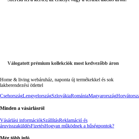
Akciós prémium
termékek
Válogatott prémium kollekciók most kedvezőbb áron
Home & living webáruház, naponta új termékekkel és sok
lakberendezési ötlettel
Csehország
Lengyelország
Szlovákia
Románia
Magyarország
Horvátorsz
Minden a vásárlásról
Vásárlási információk
Szállítás
Reklamáció és
áruvisszaküldés
Fizetés
Hogyan működnek a hűségpontok?
Még több infó