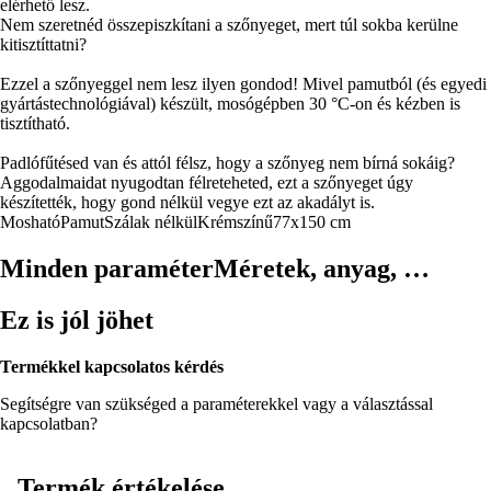
elérhető lesz.
Nem szeretnéd összepiszkítani a szőnyeget, mert túl sokba kerülne
kitisztíttatni?
Ezzel a szőnyeggel nem lesz ilyen gondod! Mivel pamutból (és egyedi
gyártástechnológiával) készült, mosógépben 30 °C-on és kézben is
tisztítható.
Padlófűtésed van és attól félsz, hogy a szőnyeg nem bírná sokáig?
Aggodalmaidat nyugodtan félreteheted, ezt a szőnyeget úgy
készítették, hogy gond nélkül vegye ezt az akadályt is.
Mosható
Pamut
Szálak nélkül
Krémszínű
77x150 cm
Minden paraméter
Méretek, anyag, …
Ez is jól jöhet
Termékkel kapcsolatos kérdés
Segítségre van szükséged a paraméterekkel vagy a választással
kapcsolatban?
Termék értékelése