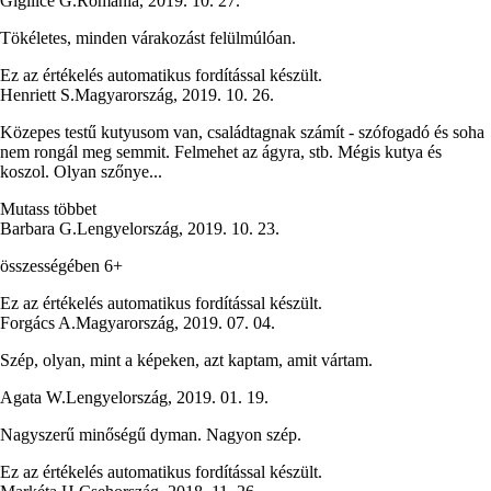
Gigilice G.
Románia
,
2019. 10. 27.
Tökéletes, minden várakozást felülmúlóan.
Ez az értékelés automatikus fordítással készült.
Henriett S.
Magyarország
,
2019. 10. 26.
Közepes testű kutyusom van, családtagnak számít - szófogadó és soha
nem rongál meg semmit. Felmehet az ágyra, stb. Mégis kutya és
koszol. Olyan szőnye...
Mutass többet
Barbara G.
Lengyelország
,
2019. 10. 23.
összességében 6+
Ez az értékelés automatikus fordítással készült.
Forgács A.
Magyarország
,
2019. 07. 04.
Szép, olyan, mint a képeken, azt kaptam, amit vártam.
Agata W.
Lengyelország
,
2019. 01. 19.
Nagyszerű minőségű dyman. Nagyon szép.
Ez az értékelés automatikus fordítással készült.