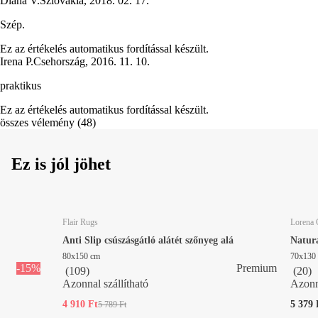
Diana V.
Szlovákia
,
2018. 02. 17.
Szép.
Ez az értékelés automatikus fordítással készült.
Irena P.
Csehország
,
2016. 11. 10.
praktikus
Ez az értékelés automatikus fordítással készült.
összes vélemény
(
48
)
Ez is jól jöhet
Flair Rugs
Lorena 
Anti Slip csúszásgátló alátét szőnyeg alá
Natura
80x150 cm
70x130
-15%
Premium
(
109
)
(
20
)
Azonnal szállítható
Azonna
4 910 Ft
5 379 
5 789 Ft