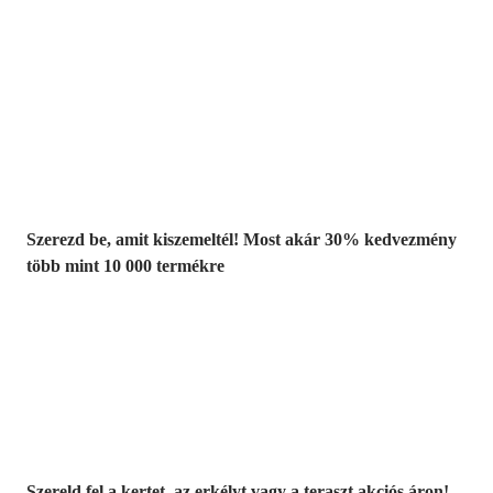
Summer Sale:
Akár 30%
kedvezmény
Szerezd be, amit kiszemeltél! Most akár 30% kedvezmény
több mint 10 000 termékre
Kerti akciók
Szereld fel a kertet, az erkélyt vagy a teraszt akciós áron!