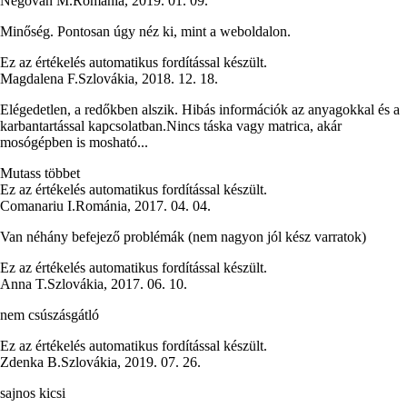
Negovan M.
Románia
,
2019. 01. 09.
Minőség. Pontosan úgy néz ki, mint a weboldalon.
Ez az értékelés automatikus fordítással készült.
Magdalena F.
Szlovákia
,
2018. 12. 18.
Elégedetlen, a redőkben alszik. Hibás információk az anyagokkal és a
karbantartással kapcsolatban.Nincs táska vagy matrica, akár
mosógépben is mosható...
Mutass többet
Ez az értékelés automatikus fordítással készült.
Comanariu I.
Románia
,
2017. 04. 04.
Van néhány befejező problémák (nem nagyon jól kész varratok)
Ez az értékelés automatikus fordítással készült.
Anna T.
Szlovákia
,
2017. 06. 10.
nem csúszásgátló
Ez az értékelés automatikus fordítással készült.
Zdenka B.
Szlovákia
,
2019. 07. 26.
sajnos kicsi