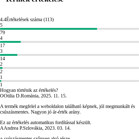
4.4
Értékelések száma
(
113
)
5
79
4
17
3
14
2
2
1
1
Hogyan történik az értékelés?
O
Otilia D.
Románia
,
2025. 11. 15.
A termék megfelel a weboldalon található képnek, jól megmunkált és
csúszásmentes. Nagyon jó ár-érték arány.
Ez az értékelés automatikus fordítással készült.
A
Andrea P.
Szlovákia
,
2023. 03. 14.
+ csúszásmentes szőnyeg alsó része