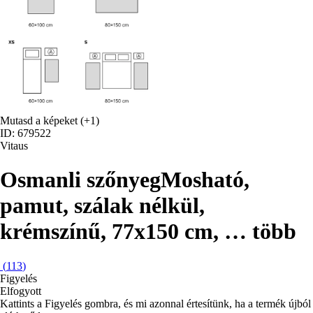
Mutasd a képeket
(+1)
ID: 679522
Vitaus
Osmanli szőnyeg
Mosható,
pamut, szálak nélkül,
krémszínű, 77x150 cm
, …
több
(
113
)
Figyelés
Elfogyott
Kattints a Figyelés gombra, és mi azonnal értesítünk, ha a termék újból