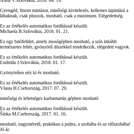
Anna V.
Szlovákia
,
2018. 04. 19.
Gyengéd, finom mintázat, minőségi kivitelezés, kellemes tapintású a
lábaknak, csak pluszok, mosható, csak a maximum. Elégedettség.
Ez az értékelés automatikus fordítással készült.
Michaela B.
Szlovákia
,
2018. 01. 21.
Ez egy futófelület, amely mosógépben mosható, a szín inkább
természetes fehér, gyönyörű díszekkel rendelkezik, elégedett vagyok.
Ez az értékelés automatikus fordítással készült.
Ľudmila J.
Szlovákia
,
2018. 01. 17.
Gyönyörűen néz ki és mosható.
Ez az értékelés automatikus fordítással készült.
Vlasta H.
Csehország
,
2017. 07. 29.
minőségi és lehetséges karbantartás gépben mosható
Ez az értékelés automatikus fordítással készült.
Šárka M.
Csehország
,
2017. 01. 16.
mosható, nagyméretű, praktikus a pultra, a szobába és az előszobába!
Jó ár.