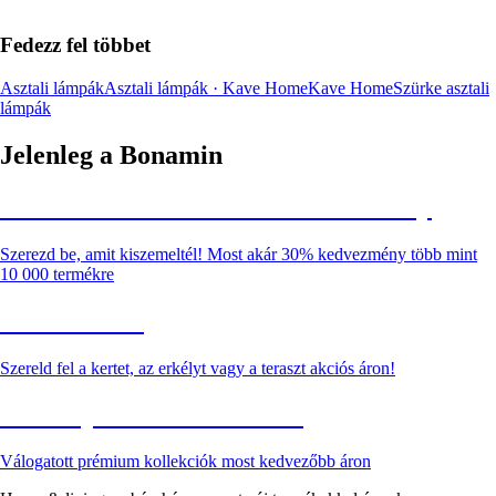
Fedezz fel többet
Asztali lámpák
Asztali lámpák · Kave Home
Kave Home
Szürke asztali
lámpák
Jelenleg a Bonamin
Summer Sale: Akár 30% kedvezmény
Szerezd be, amit kiszemeltél! Most akár 30% kedvezmény több mint
10 000 termékre
Kerti akciók
Szereld fel a kertet, az erkélyt vagy a teraszt akciós áron!
Akciós prémium termékek
Válogatott prémium kollekciók most kedvezőbb áron