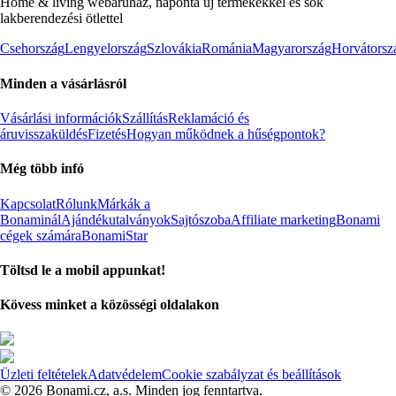
Home & living webáruház, naponta új termékekkel és sok
lakberendezési ötlettel
Csehország
Lengyelország
Szlovákia
Románia
Magyarország
Horvátorsz
Minden a vásárlásról
Vásárlási információk
Szállítás
Reklamáció és
áruvisszaküldés
Fizetés
Hogyan működnek a hűségpontok?
Még több infó
Kapcsolat
Rólunk
Márkák a
Bonaminál
Ajándékutalványok
Sajtószoba
Affiliate marketing
Bonami
cégek számára
BonamiStar
Töltsd le a mobil appunkat!
Kövess minket a közösségi oldalakon
Üzleti feltételek
Adatvédelem
Cookie szabályzat és beállítások
© 2026 Bonami.cz, a.s. Minden jog fenntartva.