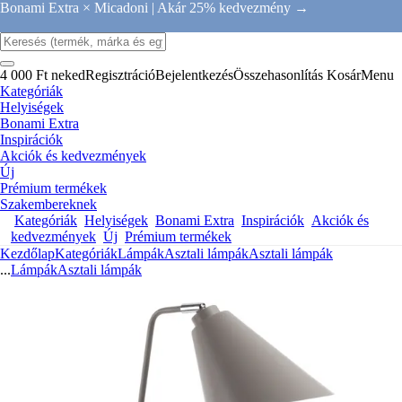
Bonami Extra × Micadoni |
Akár 25% kedvezmény →
4 000 Ft neked
Regisztráció
Bejelentkezés
Összehasonlítás
Kosár
Menu
Kategóriák
Helyiségek
Bonami Extra
Inspirációk
Akciók és kedvezmények
Új
Prémium termékek
Szakembereknek
Kategóriák
Helyiségek
Bonami Extra
Inspirációk
Akciók és
kedvezmények
Új
Prémium termékek
Kezdőlap
Kategóriák
Lámpák
Asztali lámpák
Asztali lámpák
...
Lámpák
Asztali lámpák