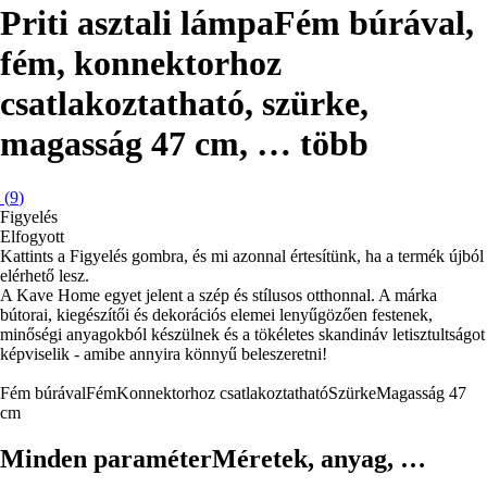
Priti asztali lámpa
Fém búrával,
fém, konnektorhoz
csatlakoztatható, szürke,
magasság 47 cm
, …
több
(
9
)
Figyelés
Elfogyott
Kattints a Figyelés gombra, és mi azonnal értesítünk, ha a termék újból
elérhető lesz.
A Kave Home egyet jelent a szép és stílusos otthonnal. A márka
bútorai, kiegészítői és dekorációs elemei lenyűgözően festenek,
minőségi anyagokból készülnek és a tökéletes skandináv letisztultságot
képviselik - amibe annyira könnyű beleszeretni!
Fém búrával
Fém
Konnektorhoz csatlakoztatható
Szürke
Magasság 47
cm
Minden paraméter
Méretek, anyag, …