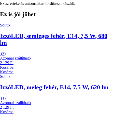
Ez az értékelés automatikus fordítással készült.
Ez is jól jöhet
Sollux
Izzó
LED, semleges fehér, E14, 7,5 W, 680
lm
(
3
)
Azonnal szállítható
2 129 Ft
Kosárba
Kosárba
Sollux
Izzó
LED, meleg fehér, E14, 7,5 W, 620 lm
(
1
)
Azonnal szállítható
2 129 Ft
Kosárba