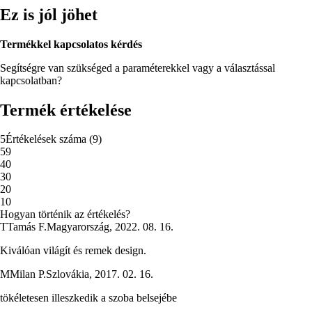
Ez is jól jöhet
Termékkel kapcsolatos kérdés
Segítségre van szükséged a paraméterekkel vagy a választással
kapcsolatban?
Termék értékelése
5
Értékelések száma
(
9
)
5
9
4
0
3
0
2
0
1
0
Hogyan történik az értékelés?
T
Tamás F.
Magyarország
,
2022. 08. 16.
Kiválóan világít és remek design.
M
Milan P.
Szlovákia
,
2017. 02. 16.
tökéletesen illeszkedik a szoba belsejébe